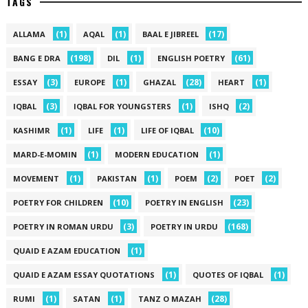
TAGS
(1)
(1)
(17)
ALLAMA
AQAL
BAAL E JIBREEL
(198)
(1)
(61)
BANG E DRA
DIL
ENGLISH POETRY
(3)
(1)
(28)
(1)
ESSAY
EUROPE
GHAZAL
HEART
(3)
(1)
(2)
IQBAL
IQBAL FOR YOUNGSTERS
ISHQ
(1)
(1)
(10)
KASHIMR
LIFE
LIFE OF IQBAL
(1)
(1)
MARD-E-MOMIN
MODERN EDUCATION
(1)
(1)
(2)
(2)
MOVEMENT
PAKISTAN
POEM
POET
(10)
(23)
POETRY FOR CHILDREN
POETRY IN ENGLISH
(3)
(168)
POETRY IN ROMAN URDU
POETRY IN URDU
(1)
QUAID E AZAM EDUCATION
(1)
(1)
QUAID E AZAM ESSAY QUOTATIONS
QUOTES OF IQBAL
(1)
(1)
(28)
RUMI
SATAN
TANZ O MAZAH