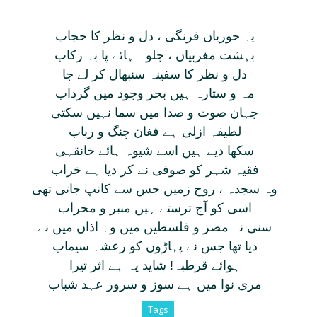
يہ حوريان فرنگی ، دل و نظر کا حجاب
بہشت مغربياں ، جلوہ ہائے پا بہ رکاب
دل و نظر کا سفينہ سنبھال کر لے جا
مہ و ستارہ ہيں بحر وجود ميں گرداب
جہان صوت و صدا ميں سما نہيں سکتی
لطيفہ ازلی ہے فغان چنگ و رباب
سکھا ديے ہيں اسے شيوہ ہائے خانقہی
فقيہ شہر کو صوفی نے کر ديا ہے خراب
وہ سجدہ ، روح زميں جس سے کانپ جاتی تھی
اسی کو آج ترستے ہيں منبر و محراب
سنی نہ مصر و فلسطيں ميں وہ اذاں ميں نے
ديا تھا جس نے پہاڑوں کو رعشہ سيماب
ہوائے قرطبہ! شايد يہ ہے اثر تيرا
مری نوا ميں ہے سوز و سرور عہد شباب
Tags