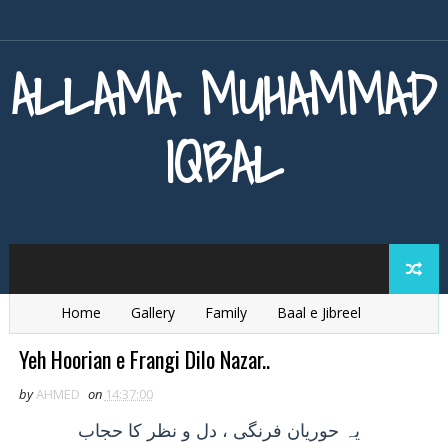
ALLAMA MUHAMMAD
IQBAL
Home
Gallery
Family
Baal e Jibreel
Zarb e Kaleem
Armaghan e Hijaz
Baang e Dra
Yeh Hoorian e Frangi Dilo Nazar..
by
AHMED
on
14:37:00
يہ
حوريان فرنگی ، دل و نظر کا حجاب