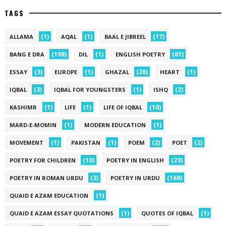
TAGS
(1)
(1)
(17)
ALLAMA
AQAL
BAAL E JIBREEL
(198)
(1)
(61)
BANG E DRA
DIL
ENGLISH POETRY
(3)
(1)
(28)
(1)
ESSAY
EUROPE
GHAZAL
HEART
(3)
(1)
(2)
IQBAL
IQBAL FOR YOUNGSTERS
ISHQ
(1)
(1)
(10)
KASHIMR
LIFE
LIFE OF IQBAL
(1)
(1)
MARD-E-MOMIN
MODERN EDUCATION
(1)
(1)
(2)
(2)
MOVEMENT
PAKISTAN
POEM
POET
(10)
(23)
POETRY FOR CHILDREN
POETRY IN ENGLISH
(3)
(168)
POETRY IN ROMAN URDU
POETRY IN URDU
(1)
QUAID E AZAM EDUCATION
(1)
(1)
QUAID E AZAM ESSAY QUOTATIONS
QUOTES OF IQBAL