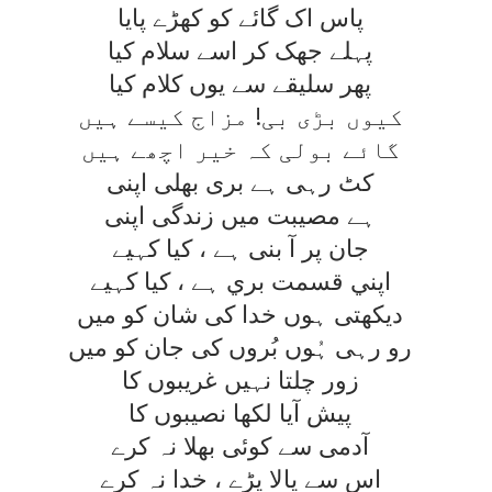
پاس اک گائے کو کھڑے پايا
پہلے جھک کر اسے سلام کيا
پھر سليقے سے يوں کلام کيا
کيوں بڑی بی! مزاج کيسے ہيں
گائے بولی کہ خير اچھے ہيں
کٹ رہی ہے بری بھلی اپنی
ہے مصيبت ميں زندگی اپنی
جان پر آ بنی ہے ، کيا کہيے
اپني قسمت بري ہے ، کيا کہيے
ديکھتی ہوں خدا کی شان کو ميں
رو رہی ہُوں بُروں کی جان کو ميں
زور چلتا نہيں غريبوں کا
پيش آيا لکھا نصيبوں کا
آدمی سے کوئی بھلا نہ کرے
اس سے پالا پڑے ، خدا نہ کرے