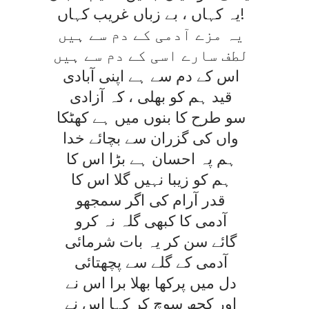
يہ کہاں ، بے زباں غريب کہاں!
يہ مزے آدمی کے دم سے ہيں
لطف سارے اسی کے دم سے ہيں
اس کے دم سے ہے اپنی آبادی
قيد ہم کو بھلی ، کہ آزادی
سو طرح کا بنوں ميں ہے کھٹکا
واں کی گزران سے بچائے خدا
ہم پہ احسان ہے بڑا اس کا
ہم کو زيبا نہيں گلا اس کا
قدر آرام کی اگر سمجھو
آدمی کا کبھی گلہ نہ کرو
گائے سن کر يہ بات شرمائی
آدمی کے گلے سے پچھتائی
دل ميں پرکھا بھلا برا اس نے
اور کچھ سوچ کر کہا اس نے