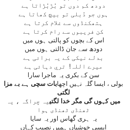
دودھ کم دوں تو بُڑبُڑاتا ہے
ہوں جو دُبلی تو بيچ کھاتا ہے
ہتھکنڈوں سے غلام کرتا ہے
کن فريبوں سے رام کرتا ہے
اس کے بچوں کو پالتی ہوں ميں
دودھ سے جان ڈالتی ہوں ميں
بدلے نيکی کے يہ برائی ہے
ميرے اللہ! تري دہائی ہے
سن کے بکری يہ ماجرا سارا
بولی ، ايسا گلہ نہيں اچھا
بات سچی ہے بے مزا
لگتی
ميں کہوں گی مگر خدا لگتی
يہ چراگہ ، يہ
ٹھنڈی ٹھنڈی ہوا
يہ ہری گھاس اور يہ سايا
ايسی خوشياں ہميں نصيب کہاں