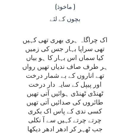
(ماخوذ
)
بچوں
کے لئے
اک چراگاہ ہری بھری تھی کہيں
تھی سراپا بہار جس کی زميں
کيا سماں اس بہار کا ہو بياں
ہر طرف صاف ندياں تھيں رواں
تھے اناروں کے بے شمار درخت
اور پيپل کے سايہ دار درخت
ٹھنڈی ٹھنڈی ہوائيں آتی تھيں
طائروں کی صدائيں آتی تھيں
کسی ندی کے پاس اک بکری
چرتے چرتے کہيں سے آ نکلی
جب ٹھہر کر ادھر ادھر ديکھا