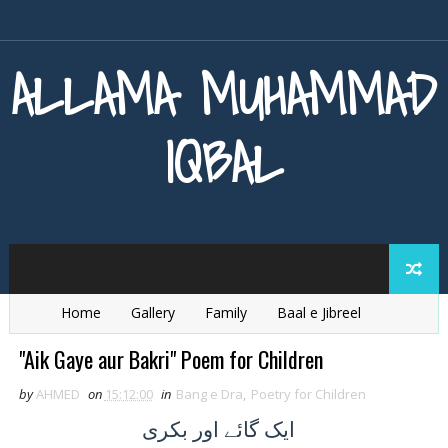
ALLAMA MUHAMMAD
IQBAL
Home
Gallery
Family
Baal e Jibreel
Zarb e Kaleem
Armaghan e Hijaz
Baang e Dra
"Aik Gaye aur Bakri" Poem for Children
by
AHMED
on
15:12:00
in
Bang e Dra
,
Poetry for Children
ايک
گائے اور بکری