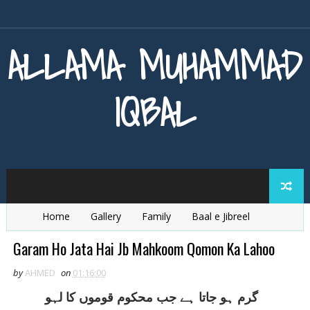
ALLAMA MUHAMMAD
IQBAL
Home
Gallery
Family
Baal e Jibreel
Zarb e Kaleem
Armaghan e Hijaz
Baang e Dra
Garam Ho Jata Hai Jb Mahkoom Qomon Ka Lahoo
by
AHMED
on
01:16:00
گرم ہو جاتا ہے جب محکوم قوموں کا لہو