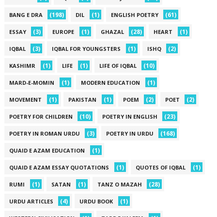
(198)
(1)
(61)
BANG E DRA
DIL
ENGLISH POETRY
(3)
(1)
(28)
(1)
ESSAY
EUROPE
GHAZAL
HEART
(3)
(1)
(2)
IQBAL
IQBAL FOR YOUNGSTERS
ISHQ
(1)
(1)
(10)
KASHIMR
LIFE
LIFE OF IQBAL
(1)
(1)
MARD-E-MOMIN
MODERN EDUCATION
(1)
(1)
(2)
(2)
MOVEMENT
PAKISTAN
POEM
POET
(10)
(23)
POETRY FOR CHILDREN
POETRY IN ENGLISH
(3)
(168)
POETRY IN ROMAN URDU
POETRY IN URDU
(1)
QUAID E AZAM EDUCATION
(1)
(1)
QUAID E AZAM ESSAY QUOTATIONS
QUOTES OF IQBAL
(1)
(1)
(28)
RUMI
SATAN
TANZ O MAZAH
(4)
(1)
URDU ARTICLES
URDU BOOK