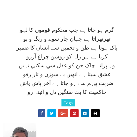
گرم ہو جاتا ہے جب محکوم قوموں کا لہو
تھرتھراتا ہے جہان چار سوے و رنگ و بو
پاک ہوتا ہے ظن و تخميں سے انساں کا ضمير
کرتا ہے ہر راہ کو روشن چراغ آرزو
وہ پرانے چاک جن کو عقل سي سکتي نہيں
عشق سيتا ہے انھيں بے سوزن و تار رفو
ضربت پيہم سے ہو جاتا ہے آخر پاش پاش
حاکميت کا بت سنگيں دل و آئينہ رو
Tags