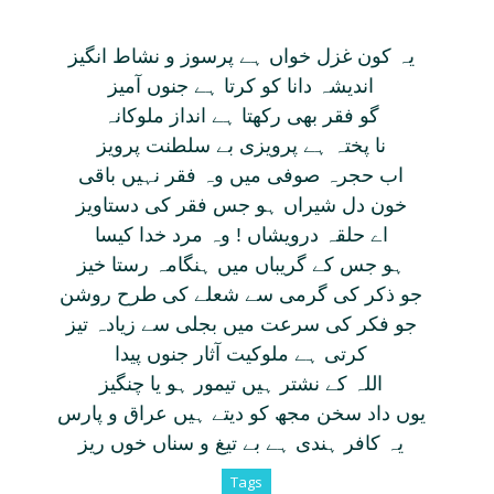
يہ کون غزل خواں ہے پرسوز و نشاط انگيز
انديشہ دانا کو کرتا ہے جنوں آميز
گو فقر بھی رکھتا ہے انداز ملوکانہ
نا پختہ ہے پرويزی بے سلطنت پرويز
اب حجرہ صوفی ميں وہ فقر نہيں باقی
خون دل شيراں ہو جس فقر کی دستاويز
اے حلقہ درويشاں ! وہ مرد خدا کيسا
ہو جس کے گريباں ميں ہنگامہ رستا خيز
جو ذکر کی گرمی سے شعلے کی طرح روشن
جو فکر کی سرعت ميں بجلی سے زيادہ تيز
کرتی ہے ملوکيت آثار جنوں پيدا
اللہ کے نشتر ہيں تيمور ہو يا چنگيز
يوں داد سخن مجھ کو ديتے ہيں عراق و پارس
يہ کافر ہندی ہے بے تيغ و سناں خوں ريز
Tags