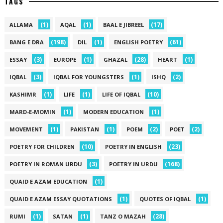
TAGS
(1)
(1)
(17)
ALLAMA
AQAL
BAAL E JIBREEL
(198)
(1)
(61)
BANG E DRA
DIL
ENGLISH POETRY
(3)
(1)
(28)
(1)
ESSAY
EUROPE
GHAZAL
HEART
(3)
(1)
(2)
IQBAL
IQBAL FOR YOUNGSTERS
ISHQ
(1)
(1)
(10)
KASHIMR
LIFE
LIFE OF IQBAL
(1)
(1)
MARD-E-MOMIN
MODERN EDUCATION
(1)
(1)
(2)
(2)
MOVEMENT
PAKISTAN
POEM
POET
(10)
(23)
POETRY FOR CHILDREN
POETRY IN ENGLISH
(3)
(168)
POETRY IN ROMAN URDU
POETRY IN URDU
(1)
QUAID E AZAM EDUCATION
(1)
(1)
QUAID E AZAM ESSAY QUOTATIONS
QUOTES OF IQBAL
(1)
(1)
(28)
RUMI
SATAN
TANZ O MAZAH