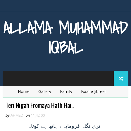
ALLAMA MUHAMMAD
IQBAL
Home
Gallery
Family
Baal e Jibreel
Zarb e Kaleem
Armaghan e Hijaz
Baang e Dra
Teri Nigah Fromaya Hath Hai..
by
AHMED
on
11:42:00
تری
نگاہ فرومايہ ، ہاتھ ہے کوتاہ