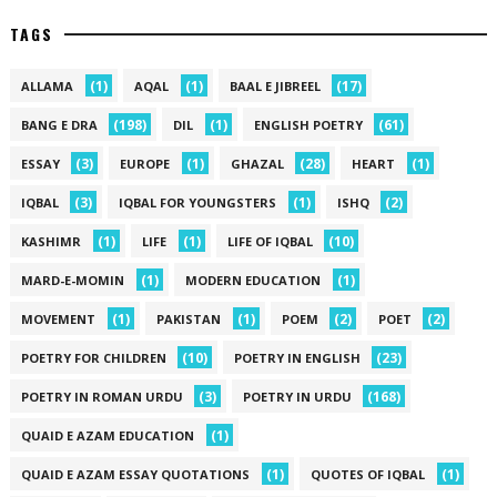
TAGS
(1)
(1)
(17)
ALLAMA
AQAL
BAAL E JIBREEL
(198)
(1)
(61)
BANG E DRA
DIL
ENGLISH POETRY
(3)
(1)
(28)
(1)
ESSAY
EUROPE
GHAZAL
HEART
(3)
(1)
(2)
IQBAL
IQBAL FOR YOUNGSTERS
ISHQ
(1)
(1)
(10)
KASHIMR
LIFE
LIFE OF IQBAL
(1)
(1)
MARD-E-MOMIN
MODERN EDUCATION
(1)
(1)
(2)
(2)
MOVEMENT
PAKISTAN
POEM
POET
(10)
(23)
POETRY FOR CHILDREN
POETRY IN ENGLISH
(3)
(168)
POETRY IN ROMAN URDU
POETRY IN URDU
(1)
QUAID E AZAM EDUCATION
(1)
(1)
QUAID E AZAM ESSAY QUOTATIONS
QUOTES OF IQBAL