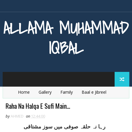
ALLAMA MUHAMMAD
IQBAL
Home
Gallery
Family
Baal e Jibreel
Zarb e Kaleem
Armaghan e Hijaz
Baang e Dra
Raha Na Halqa E Sufi Main...
by
AHMED
on
12:44:00
رہا نہ حلقہ صوفی ميں سوز مشتاقی