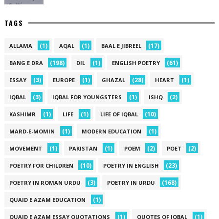
TAGS
(1)
(1)
(17)
ALLAMA
AQAL
BAAL E JIBREEL
(198)
(1)
(61)
BANG E DRA
DIL
ENGLISH POETRY
(3)
(1)
(28)
(1)
ESSAY
EUROPE
GHAZAL
HEART
(3)
(1)
(2)
IQBAL
IQBAL FOR YOUNGSTERS
ISHQ
(1)
(1)
(10)
KASHIMR
LIFE
LIFE OF IQBAL
(1)
(1)
MARD-E-MOMIN
MODERN EDUCATION
(1)
(1)
(2)
(2)
MOVEMENT
PAKISTAN
POEM
POET
(10)
(23)
POETRY FOR CHILDREN
POETRY IN ENGLISH
(3)
(168)
POETRY IN ROMAN URDU
POETRY IN URDU
(1)
QUAID E AZAM EDUCATION
(1)
(1)
QUAID E AZAM ESSAY QUOTATIONS
QUOTES OF IQBAL