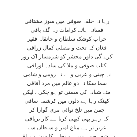
رہا نہ حلقہ صوفی ميں سوز مشتاقی
فسانہ ہائے کرامات رہ گئے باقی
خراب کوشک سلطان و خانقاہ فقير
فغاں کہ تخت و مصلی کمال زراقی
کرے گی داور محشر کو شرمسار اک روز
کتاب صوفی و ملا کی سادہ اوراقی
نہ چينی و عربی وہ ، نہ رومی و شامی
سما سکا نہ دو عالم ميں مرد آفاقی
مئے شبانہ کی مستی تو ہو چکی ، ليکن
کھٹک رہا ہے دلوں ميں کرشمہ ساقی
چمن ميں تلخ نوائی مری گوارا کر
کہ زہر بھی کبھی کرتا ہے کار ترياقی
عزيز تر ہے متاع امير و سلطاں سے
وہ شعر جس ميں ہو بجلی کا سوز و براقی