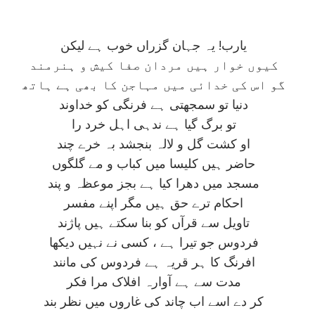
يارب! يہ جہان گزراں خوب ہے ليکن
کيوں خوار ہيں مردان صفا کيش و ہنرمند
گو اس کی خدائی ميں مہاجن کا بھی ہے ہاتھ
دنيا تو سمجھتی ہے فرنگی کو خداوند
تو برگ گيا ہے ندہی اہل خرد را
او کشت گل و لالہ بنجشد بہ خرے چند
حاضر ہيں کليسا ميں کباب و مے گلگوں
مسجد ميں دھرا کيا ہے بجز موعظہ و پند
احکام ترے حق ہيں مگر اپنے مفسر
تاويل سے قرآں کو بنا سکتے ہيں پاژند
فردوس جو تيرا ہے ، کسی نے نہيں ديکھا
افرنگ کا ہر قريہ ہے فردوس کی مانند
مدت سے ہے آوارہ افلاک مرا فکر
کر دے اسے اب چاند کی غاروں ميں نظر بند