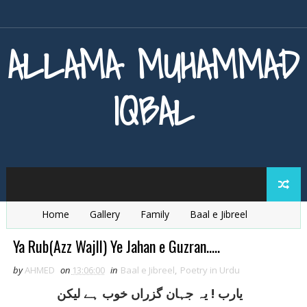
ALLAMA MUHAMMAD
IQBAL
Home
Gallery
Family
Baal e Jibreel
Zarb e Kaleem
Armaghan e Hijaz
Baang e Dra
Ya Rub(Azz Wajll) Ye Jahan e Guzran.....
by
AHMED
on
13:06:00
in
Baal e Jibreel
,
Poetry in Urdu
يارب ! يہ جہان گزراں خوب ہے ليکن