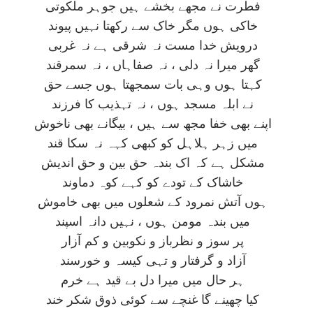
فطرت نے مجھے بخشے ہيں جوہر ملکوتی
خاکی ہوں مگر خاک سے رکھتا نہيں پيوند
درويش خدا مست نہ شرقی ہے نہ غربی
گھر ميرا نہ دلی ، نہ صفاہاں ، نہ سمرقند
کہتا ہوں وہی بات سمجھتا ہوں جسے حق
نے ابلہ مسجد ہوں ، نہ تہذيب کا فرزند
اپنے بھی خفا مجھ سے ہيں ، بيگانے بھی ناخوش
ميں زہر ہلاہل کو کبھی کہہ نہ سکا قند
مشکل ہے کہ اک بندہ حق بين و حق انديش
خاشاک کے تودے کو کہے کوہ دماوند
ہوں آتش نمرود کے شعلوں ميں بھی خاموش
ميں بندہ مومن ہوں ، نہيں دانہ اسپند
پر سوز و نظرباز و نکوبين و کم آزار
آزاد و گرفتار و تہی کيسہ و خورسند
ہر حال ميں ميرا دل بے قيد ہے خرم
کيا چھينے گا غنچے سے کوئی ذوق شکر خند