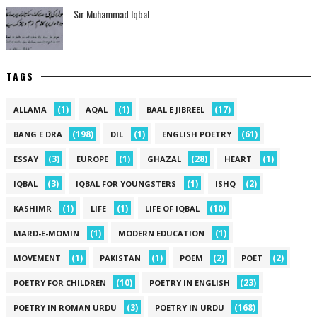
Sir Muhammad Iqbal
TAGS
(1)
(1)
(17)
ALLAMA
AQAL
BAAL E JIBREEL
(198)
(1)
(61)
BANG E DRA
DIL
ENGLISH POETRY
(3)
(1)
(28)
(1)
ESSAY
EUROPE
GHAZAL
HEART
(3)
(1)
(2)
IQBAL
IQBAL FOR YOUNGSTERS
ISHQ
(1)
(1)
(10)
KASHIMR
LIFE
LIFE OF IQBAL
(1)
(1)
MARD-E-MOMIN
MODERN EDUCATION
(1)
(1)
(2)
(2)
MOVEMENT
PAKISTAN
POEM
POET
(10)
(23)
POETRY FOR CHILDREN
POETRY IN ENGLISH
(3)
(168)
POETRY IN ROMAN URDU
POETRY IN URDU