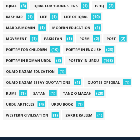
(3)
(1)
(2)
IQBAL
IQBAL FOR YOUNGSTERS
ISHQ
(1)
(1)
(10)
KASHIMR
LIFE
LIFE OF IQBAL
(1)
(1)
MARD-E-MOMIN
MODERN EDUCATION
(1)
(1)
(2)
(2)
MOVEMENT
PAKISTAN
POEM
POET
(10)
(23)
POETRY FOR CHILDREN
POETRY IN ENGLISH
(3)
(168)
POETRY IN ROMAN URDU
POETRY IN URDU
(1)
QUAID E AZAM EDUCATION
(1)
(1)
QUAID E AZAM ESSAY QUOTATIONS
QUOTES OF IQBAL
(1)
(1)
(28)
RUMI
SATAN
TANZ O MAZAH
(4)
(1)
URDU ARTICLES
URDU BOOK
(1)
(1)
WESTERN CIVILISATION
ZARB E KALEEM