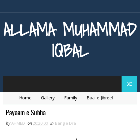
ALLAMA MUHAMMAD
IQBAL
Home
Gallery
Family
Baal e Jibreel
Zarb e Kaleem
Armaghan e Hijaz
Baang e Dra
Payaam e Subha
by
AHMED
on
20:20:00
in
Bang e Dra