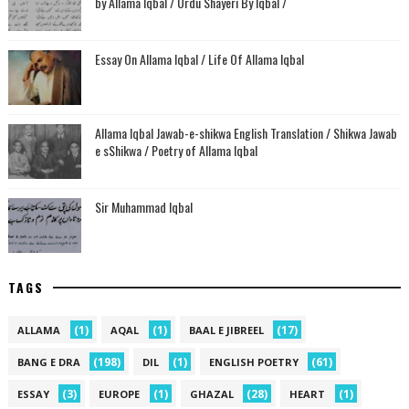
by Allama Iqbal / Urdu Shayeri By Iqbal /
Essay On Allama Iqbal / Life Of Allama Iqbal
Allama Iqbal Jawab-e-shikwa English Translation / Shikwa Jawab
e sShikwa / Poetry of Allama Iqbal
Sir Muhammad Iqbal
TAGS
(1)
(1)
(17)
ALLAMA
AQAL
BAAL E JIBREEL
(198)
(1)
(61)
BANG E DRA
DIL
ENGLISH POETRY
(3)
(1)
(28)
(1)
ESSAY
EUROPE
GHAZAL
HEART