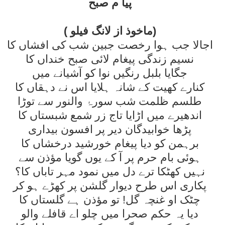
پيا م صبح
( ماخوذ از لانگ فيلو)
اجالا جب ہوا رخصت جبين شب کی افشاں کا
نسيم زندگی پيغام لائی صبح خنداں کا
جگايا بلبل رنگيں نوا کو آشيانے ميں
کنارے کھيت کے شانہ ہلايا اس نے دہقاں کا
طلسم ظلمت شب سورۂ والنور سے توڑا
اندھيرے ميں اڑايا تاج زر شمع شبستاں کا
پڑھا خوابيدگان دير پر افسون بيداری
برہمن کو ديا پيغام خورشيد درخشاں کا
ہوئی بام حرم پر آ کے يوں گويا مؤذن سے
نہيں کھٹکا ترے دل ميں نمود مہر تاباں کا؟
پکاری اس طرح ديوار گلشن پر کھڑے ہو کر
چٹک او غنچہ گل! تو مؤذن ہے گلستاں کا
ديا يہ حکم صحرا ميں چلو اے قافلے والو