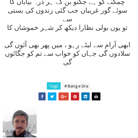
چمکنے کو ہے جگنو بن کے ہر ذرہ بياباں کا
سوئے گور غريباں جب گئی زندوں کی بستی
سے
تو يوں بولی نظارا ديکھ کر شہر خموشاں کا
ابھی آرام سے ليٹے رہو ، ميں پھر بھی آئوں گی
سلادوں گی جہاں کو خواب سے تم کو جگائوں
گی
Tags
# Bang e Dra