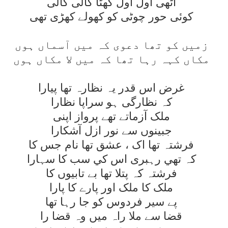
اٹھی اول اول گھٹا کالی کالی
کوئی حور چوٹی کو کھولے کھڑی تھی
زميں کو تھا دعوی کہ ميں آسماں ہوں
مکاں کہہ رہا تھا کہ ميں لا مکاں ہوں
غرض اس قدر يہ نظارہ تھا پيارا
کہ نظارگی ہو سراپا نظارا
ملک آزماتے تھے پرواز اپنی
جبينوں سے نور ازل آشکارا
فرشتہ تھا اک ، عشق تھا نام جس کا
کہ تھي رہبری اس کي سب کا سہارا
فرشتہ کہ پتلا تھا بے تابيوں کا
ملک کا ملک اور پارے کا پارا
پے سير فردوس کو جا رہا تھا
قضا سے ملا راہ ميں وہ قضا را