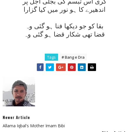
گری اس تبسم کی بجلی اجل پر
اندھيرے کا ہو نور ميں کيا گزارا
بقا کو جو ديکھا فنا ہو گئی وہ
قضا تھی شکار قضا ہو گئی وہ
Tags
# Bang e Dra
Newer Article
Allama Iqbal's Mother Imam Bibi