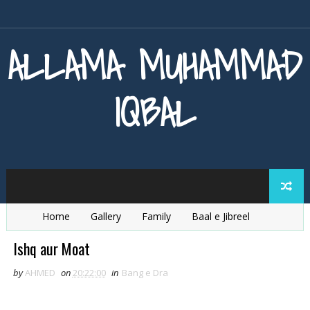
ALLAMA MUHAMMAD
IQBAL
Home
Gallery
Family
Baal e Jibreel
Zarb e Kaleem
Armaghan e Hijaz
Baang e Dra
Ishq aur Moat
by
AHMED
on
20:22:00
in
Bang e Dra