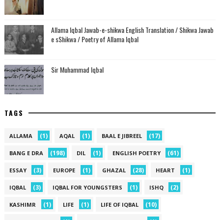
Allama Iqbal Jawab-e-shikwa English Translation / Shikwa Jawab
e sShikwa / Poetry of Allama Iqbal
Sir Muhammad Iqbal
TAGS
(1)
(1)
(17)
ALLAMA
AQAL
BAAL E JIBREEL
(198)
(1)
(61)
BANG E DRA
DIL
ENGLISH POETRY
(3)
(1)
(28)
(1)
ESSAY
EUROPE
GHAZAL
HEART
(3)
(1)
(2)
IQBAL
IQBAL FOR YOUNGSTERS
ISHQ
(1)
(1)
(10)
KASHIMR
LIFE
LIFE OF IQBAL