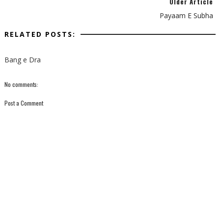
Older Article
Payaam E Subha
RELATED POSTS:
Bang e Dra
No comments:
Post a Comment