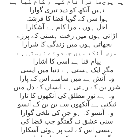
يہ پوچھا ترا نام کيا ، کام کيا ہے
نہيں آنکھ کو ديد تيری گوارا
ہوا سن کے گويا قضا کا فرشتہ
اجل ہوں ، مرا کام ہے آشکارا
اڑاتی ہوں ميں رخت ہستی کے پرزے
بجھاتی ہوں ميں زندگی کا شرارا
مری آنکھ ميں جادوئے نيستی ہے
پيام فنا ہے اسی کا اشارا
مگر ايک ہستی ہے دنيا ميں ايسی
وہ آتش ہے ميں سامنے اس کے پارا
شرر بن کے رہتی ہے انساں کے دل ميں
وہ ہے نور مطلق کی آنکھوں کا تارا
ٹپکتی ہے آنکھوں سے بن بن کے آنسو
وہ آنسو کہ ہو جن کی تلخی گوارا
سنی عشق نے گفتگو جب قضا کی
ہنسی اس کے لب پر ہوئی آشکارا