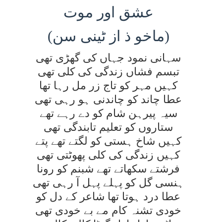
عشق
اور موت
ذ از ٹينی سن)
(ماخو
سہانی نمود جہاں کی گھڑی تھی
تبسم فشاں زندگی کی کلی تھی
کہيں مہر کو تاج زر مل رہا تھا
عطا چاند کو چاندنی ہو رہی تھی
سيہ پيرہن شام کو دے رہے تھے
ستاروں کو تعليم تابندگی تھی
کہيں شاخ ہستی کو لگتے تھے پتے
کہيں زندگی کی کلی پھوٹتی تھی
فرشتے سکھاتے تھے شبنم کو رونا
ہنسی گل کو پہلے پہل آ رہی تھی
عطا درد ہوتا تھا شاعر کے دل کو
خودی تشنہ کام مے بے خودی تھی