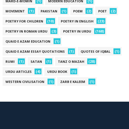
(1)
(1)
MARD-E-MOMIN
MODERN EDUCATION
(1)
(1)
(2)
(2)
MOVEMENT
PAKISTAN
POEM
POET
(10)
(23)
POETRY FOR CHILDREN
POETRY IN ENGLISH
(3)
(168)
POETRY IN ROMAN URDU
POETRY IN URDU
(1)
QUAID E AZAM EDUCATION
(1)
(1)
QUAID E AZAM ESSAY QUOTATIONS
QUOTES OF IQBAL
(1)
(1)
(28)
RUMI
SATAN
TANZ O MAZAH
(4)
(1)
URDU ARTICLES
URDU BOOK
(1)
(1)
WESTERN CIVILISATION
ZARB E KALEEM