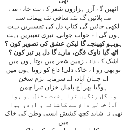
اٹھيں گے آزر ہزاروں شعر کے بت خانے سے
مے پلائيں گے نئے ساقی نئے پيمانے سے
لکھی جائيں گی کتاب دل کی تفسيريں بہت
ہوں گی اے خواب جوانی! تيری تعبيريں بہت
ہوبہو کھينچے گا ليکن عشق کی تصوير کون ؟
اٹھ گيا ناوک فگن، مارے گا دل پر تير کون ؟
اشک کے دانے زمين شعر ميں بوتا ہوں ميں
تو بھی رو اے خاک دلی! داغ کو روتا ہوں ميں
اے جہان آباد، اے سرمايہ بزم سخن
ہوگيا پھر آج پامال خزاں تيرا چمن
وہ گل رنگيں ترا رخصت مثال بو ہوا
آہ! خالی داغ سے کاشانہ و اردو ہوا
تھی نہ شايد کچھ کشش ايسی وطن کی خاک
ميں