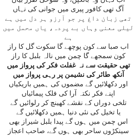
آگ تھی کافور پيری ميں جوانی کی نہاں
تھی زبان داغ پر جو آرزو ہر دل ميں ہے
ليلی معنی وہاں بے پردہ، ياں محمل ميں
ہے
اب صبا سے کون پوچھے گا سکوت گل کا راز
کون سمجھے گا چمن ميں نالہ بلبل کا راز
تھی حقيقت سے نہ غفلت فکر کی پرواز ميں
آنکھ طائر کی نشيمن پر رہی پرواز ميں
اور دکھلائيں گے مضموں کی ہميں باريکياں
اپنے فکر نکتہ آرا کی فلک پيمائياں
تلخی دوراں کے نقشے کھينچ کر رلوائيں گے
يا تخيل کی نئی دنيا ہميں دکھلائيں گے
اس چمن ميں ہوں گے پيدا بلبل شيراز بھی
سينکڑوں ساحر بھی ہوں گے، صاحب اعجاز
بھی