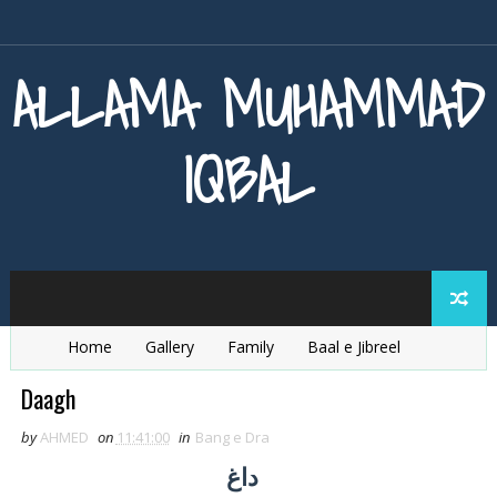
ALLAMA MUHAMMAD
IQBAL
Home
Gallery
Family
Baal e Jibreel
Zarb e Kaleem
Armaghan e Hijaz
Baang e Dra
Daagh
by
AHMED
on
11:41:00
in
Bang e Dra
داغ