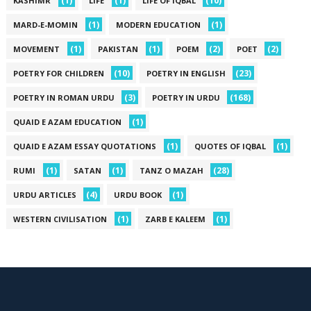
(1)
(1)
(10)
KASHIMR
LIFE
LIFE OF IQBAL
(1)
(1)
MARD-E-MOMIN
MODERN EDUCATION
(1)
(1)
(2)
(2)
MOVEMENT
PAKISTAN
POEM
POET
(10)
(23)
POETRY FOR CHILDREN
POETRY IN ENGLISH
(3)
(168)
POETRY IN ROMAN URDU
POETRY IN URDU
(1)
QUAID E AZAM EDUCATION
(1)
(1)
QUAID E AZAM ESSAY QUOTATIONS
QUOTES OF IQBAL
(1)
(1)
(28)
RUMI
SATAN
TANZ O MAZAH
(4)
(1)
URDU ARTICLES
URDU BOOK
(1)
(1)
WESTERN CIVILISATION
ZARB E KALEEM