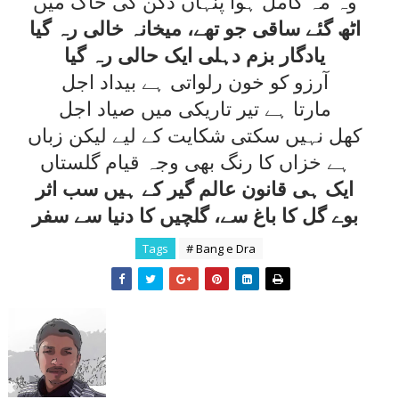
وہ مہ کامل ہوا پنہاں دکن کی خاک ميں
اٹھ گئے ساقی جو تھے، ميخانہ خالی رہ گيا
يادگار بزم دہلی ايک حالی رہ گيا
آرزو کو خون رلواتی ہے بيداد اجل
مارتا ہے تير تاريکی ميں صياد اجل
کھل نہيں سکتی شکايت کے ليے ليکن زباں
ہے خزاں کا رنگ بھی وجہ قيام گلستاں
ايک ہی قانون عالم گير کے ہيں سب اثر
بوے گل کا باغ سے، گلچيں کا دنيا سے سفر
Tags
# Bang e Dra