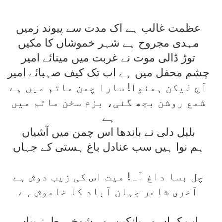
عظمت غالب ہے اک مدت سے پيوند زميں
مہدی مجروح ہے شہر خموشاں کا مکيں
توڑ ڈالی موت نے غربت ميں مينائے امير
چشم محفل ميں ہے اب تک کيف صہبائے امير
آج ليکن ہمنوا! سارا چمن ماتم ميں ہے
شمع روشن بجھ گئی، بزم سخن ماتم ميں
ہے
بلبل دلی نے باندھا اس چمن ميں آشياں
ہم نوا ہيں سب عنادل باغ ہستی کے جہاں
چل بسا داغ آہ! ميت اس کی زيب دوش ہے
آخری شاعر جہان آباد کا خاموش ہے
اب کہاں وہ بانکپن، وہ شوخی طرز بياں