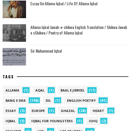
Essay On Allama Iqbal / Life Of Allama Iqbal
Allama Iqbal Jawab-e-shikwa English Translation / Shikwa Jawab
e sShikwa / Poetry of Allama Iqbal
Sir Muhammad Iqbal
TAGS
(1)
(1)
(17)
ALLAMA
AQAL
BAAL E JIBREEL
(198)
(1)
(61)
BANG E DRA
DIL
ENGLISH POETRY
(3)
(1)
(28)
(1)
ESSAY
EUROPE
GHAZAL
HEART
(3)
(1)
(2)
IQBAL
IQBAL FOR YOUNGSTERS
ISHQ