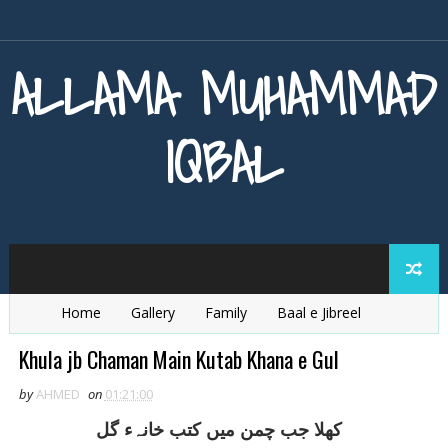
ALLAMA MUHAMMAD
IQBAL
Home
Gallery
Family
Baal e Jibreel
Zarb e Kaleem
Armaghan e Hijaz
Baang e Dra
Khula jb Chaman Main Kutab Khana e Gul
by
AHMED
on
01:21:00
کھلا جب چمن ميں کتب خانہء گل