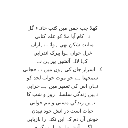
کھلا جب چمن ميں کتب خانہء گل
نہ کام آيا ملا کو علم کتابي
متانت شکن تھي ہوائے بہاراں
غزل خواں ہوا پيرک اندرابي
کہا لالہ آتشيں پيرہن نے
کہ اسرار جاں کي ہوں ميں بے حجابي
سمجھتا ہے جو موت خواب لحد کو
نہاں اس کي تعمير ميں ہے خرابي
نہيں زندگي سلسلہ روز و شب کا
نہيں زندگي مستي و نيم خوابي
حيات است در آتش خود تپيدن
خوش آں دم کہ ايں نکتہ را بازيابي
اگر ز آتش دل شرارے بگيري