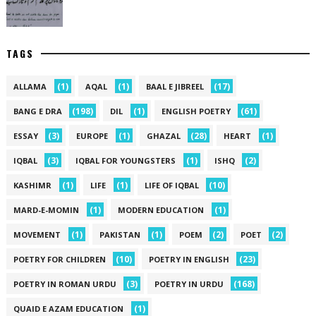
TAGS
(1)
(1)
(17)
ALLAMA
AQAL
BAAL E JIBREEL
(198)
(1)
(61)
BANG E DRA
DIL
ENGLISH POETRY
(3)
(1)
(28)
(1)
ESSAY
EUROPE
GHAZAL
HEART
(3)
(1)
(2)
IQBAL
IQBAL FOR YOUNGSTERS
ISHQ
(1)
(1)
(10)
KASHIMR
LIFE
LIFE OF IQBAL
(1)
(1)
MARD-E-MOMIN
MODERN EDUCATION
(1)
(1)
(2)
(2)
MOVEMENT
PAKISTAN
POEM
POET
(10)
(23)
POETRY FOR CHILDREN
POETRY IN ENGLISH
(3)
(168)
POETRY IN ROMAN URDU
POETRY IN URDU
(1)
QUAID E AZAM EDUCATION