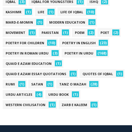
(3)
(1)
(2)
IQBAL
IQBAL FOR YOUNGSTERS
ISHQ
(1)
(1)
(10)
KASHIMR
LIFE
LIFE OF IQBAL
(1)
(1)
MARD-E-MOMIN
MODERN EDUCATION
(1)
(1)
(2)
(2)
MOVEMENT
PAKISTAN
POEM
POET
(10)
(23)
POETRY FOR CHILDREN
POETRY IN ENGLISH
(3)
(168)
POETRY IN ROMAN URDU
POETRY IN URDU
(1)
QUAID E AZAM EDUCATION
(1)
(1)
QUAID E AZAM ESSAY QUOTATIONS
QUOTES OF IQBAL
(1)
(1)
(28)
RUMI
SATAN
TANZ O MAZAH
(4)
(1)
URDU ARTICLES
URDU BOOK
(1)
(1)
WESTERN CIVILISATION
ZARB E KALEEM