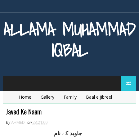
ALLAMA MUHAMMAD
IQBAL
Home
Gallery
Family
Baal e Jibreel
Zarb e Kaleem
Armaghan e Hijaz
Baang e Dra
Javed Ke Naam
by
AHMED
on
23:21:00
جاويد کے نام