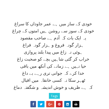
خودی کے ساز ميں ہے عمر جاوداں کا سراغ
خودی کے سوز سے روشن ہيں امتوں کے چراغ
يہ ايک بات کہ آدم ہے صاحب مقصود
ہزار گونہ فروغ و ہزار گونہ فراغ
ہوئی نہ زاغ ميں پيدا بلند پروازی
خراب کر گئی شاہيں بچے کو صحبت زاغ
حيا نہيں ہے زمانے کی آنکھ ميں باقی
خدا کرے کہ جوانی تری رہے بے داغ
ٹھہر سکا نہ کسی خانقاہ ميں اقبال
کہ ہے ظريف و خوش انديشہ و شگفتہ دماغ
Tags