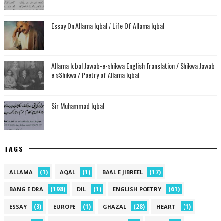
Essay On Allama Iqbal / Life Of Allama Iqbal
Allama Iqbal Jawab-e-shikwa English Translation / Shikwa Jawab
e sShikwa / Poetry of Allama Iqbal
Sir Muhammad Iqbal
TAGS
(1)
(1)
(17)
ALLAMA
AQAL
BAAL E JIBREEL
(198)
(1)
(61)
BANG E DRA
DIL
ENGLISH POETRY
(3)
(1)
(28)
(1)
ESSAY
EUROPE
GHAZAL
HEART