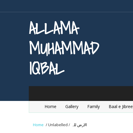
ALLAMA
MUHAMMAD
IQBAL
Home
Gallery
Family
Baal e Jibree
Home
/
Unlabelled
/
الارض للہ