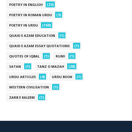
(23)
POETRY IN ENGLISH
(3)
POETRY IN ROMAN URDU
(168)
POETRY IN URDU
(1)
QUAID E AZAM EDUCATION
(1)
QUAID E AZAM ESSAY QUOTATIONS
(1)
(1)
QUOTES OF IQBAL
RUMI
(1)
(28)
SATAN
TANZ O MAZAH
(4)
(1)
URDU ARTICLES
URDU BOOK
(1)
WESTERN CIVILISATION
(1)
ZARB E KALEEM