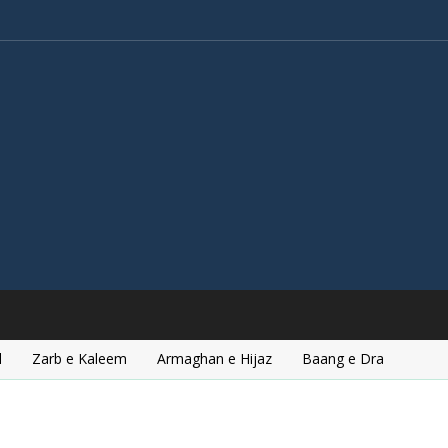
l
Zarb e Kaleem
Armaghan e Hijaz
Baang e Dra