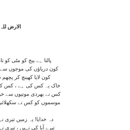
الارض للہ
پالتا ہے بيج کو مٹی کو ت
کون درياؤں کی موجوں سے ا
کون لايا کھينچ کر پچھم 
خاک يہ کس کی ہے ، کس کا ہ
کس نے بھردی موتيوں سے خو
موسموں کو کس نے سکھلائی 
دہ خدايا! يہ زميں تيری نہ
تيرے آبا کی نہيں ، تيری ن