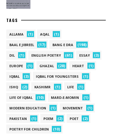
TAGS
(1)
(1)
ALLAMA
AQAL
(17)
(198)
BAAL E JIBREEL
BANG E DRA
(1)
(61)
(3)
DIL
ENGLISH POETRY
ESSAY
(1)
(28)
(1)
EUROPE
GHAZAL
HEART
(3)
(1)
IQBAL
IQBAL FOR YOUNGSTERS
(2)
(1)
(1)
ISHQ
KASHIMR
LIFE
(10)
(1)
LIFE OF IQBAL
MARD-E-MOMIN
(1)
(1)
MODERN EDUCATION
MOVEMENT
(1)
(2)
(2)
PAKISTAN
POEM
POET
(10)
POETRY FOR CHILDREN