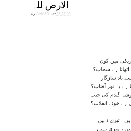
الارض للہ
by
AHMED
on
23:25:00
اريکی ميں کون
ٹھاتا ہے سحاب؟
سے باد سازگار
ے يہ نور آفتاب؟
شۂ گندم کی جيب
ہے خوئے انقلاب؟
يں ، تيری نہيں
ہيں ، ميری نہيں