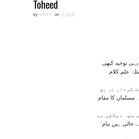
Toheed
by
AHMED
on
11:00:00
ہی توحيد کبھی
لۂ علم کلام
ت کردار نہ ہو
 مسلماں کا مقام
ی سپہ ديکھی ہے
'خالی ہيں نيام