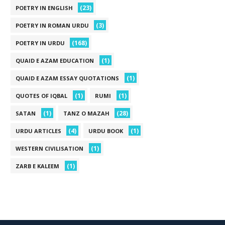
(23)
POETRY IN ENGLISH
(3)
POETRY IN ROMAN URDU
(168)
POETRY IN URDU
(1)
QUAID E AZAM EDUCATION
(1)
QUAID E AZAM ESSAY QUOTATIONS
(1)
(1)
QUOTES OF IQBAL
RUMI
(1)
(28)
SATAN
TANZ O MAZAH
(4)
(1)
URDU ARTICLES
URDU BOOK
(1)
WESTERN CIVILISATION
(1)
ZARB E KALEEM