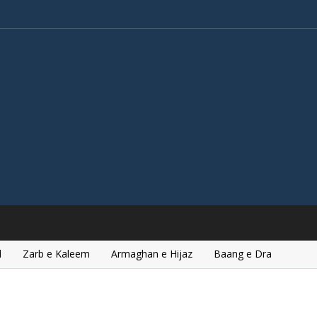
l
Zarb e Kaleem
Armaghan e Hijaz
Baang e Dra