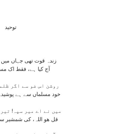
توحيد
زندہ قوت تھی جہاں ميں ي
آج کيا ہے، فقط اک مسئ
روشن اس ضو سے اگر ظلم
خود مسلماں سے ہے پوشيدہ
ميں نے اے مير سپہ! تير
قل ھو اللہ، کی شمشير سے 