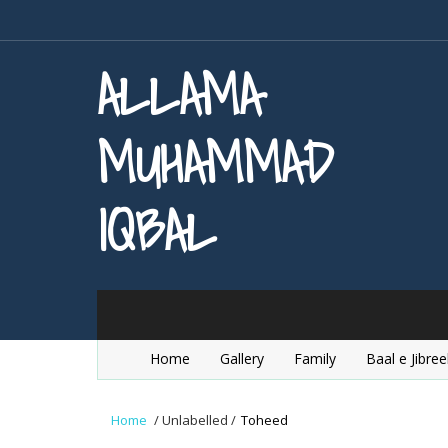
ALLAMA
MUHAMMAD
IQBAL
Home
Gallery
Family
Baal e Jibree
Home
/
Unlabelled
/
Toheed