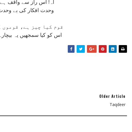
آہ! اس راز سے واقف ہے ن
وحدت افکار کی بے وحدت 
قوم کيا چيز ہے، قوموں ک
اس کو کيا سمجھيں يہ بيچارے
Older Article
Taqdeer