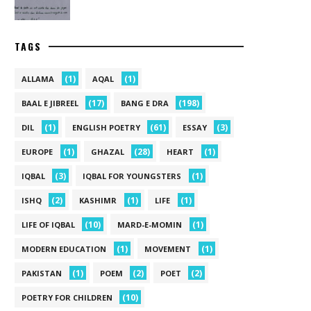
TAGS
(1)
(1)
ALLAMA
AQAL
(17)
(198)
BAAL E JIBREEL
BANG E DRA
(1)
(61)
(3)
DIL
ENGLISH POETRY
ESSAY
(1)
(28)
(1)
EUROPE
GHAZAL
HEART
(3)
(1)
IQBAL
IQBAL FOR YOUNGSTERS
(2)
(1)
(1)
ISHQ
KASHIMR
LIFE
(10)
(1)
LIFE OF IQBAL
MARD-E-MOMIN
(1)
(1)
MODERN EDUCATION
MOVEMENT
(1)
(2)
(2)
PAKISTAN
POEM
POET
(10)
POETRY FOR CHILDREN