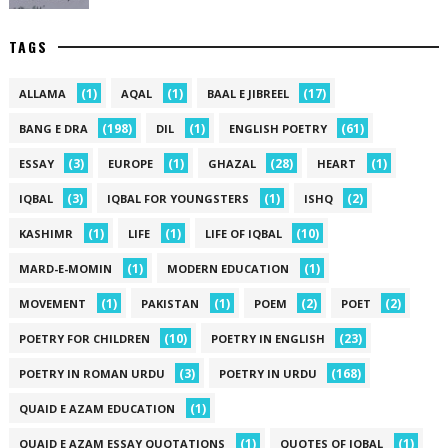
TAGS
(1)
(1)
(17)
ALLAMA
AQAL
BAAL E JIBREEL
(198)
(1)
(61)
BANG E DRA
DIL
ENGLISH POETRY
(3)
(1)
(28)
(1)
ESSAY
EUROPE
GHAZAL
HEART
(3)
(1)
(2)
IQBAL
IQBAL FOR YOUNGSTERS
ISHQ
(1)
(1)
(10)
KASHIMR
LIFE
LIFE OF IQBAL
(1)
(1)
MARD-E-MOMIN
MODERN EDUCATION
(1)
(1)
(2)
(2)
MOVEMENT
PAKISTAN
POEM
POET
(10)
(23)
POETRY FOR CHILDREN
POETRY IN ENGLISH
(3)
(168)
POETRY IN ROMAN URDU
POETRY IN URDU
(1)
QUAID E AZAM EDUCATION
(1)
(1)
QUAID E AZAM ESSAY QUOTATIONS
QUOTES OF IQBAL