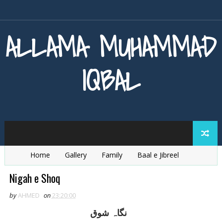
ALLAMA MUHAMMAD
IQBAL
Home
Gallery
Family
Baal e Jibreel
Zarb e Kaleem
Armaghan e Hijaz
Baang e Dra
Nigah e Shoq
by
AHMED
on
23:20:00
نگاہ شوق