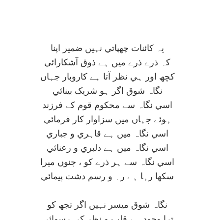
يہ کائنات چھپاتي نہيں ضمير اپنا
کہ ذرے ذرے ميں ہے ذوق آشکارائي
کچھ اور ہي نظر آتا ہے کاروبار جہاں
نگاہ شوق اگر ہو شريک بينائي
اسي نگاہ سے محکوم قوم کے فرزند
ہوئے جہاں ميں سزاوار کار فرمائي
اسي نگاہ ميں ہے قاہري و جباري
اسي نگاہ ميں ہے دلبري و رعنائي
اسي نگاہ سے ہر ذرے کو ، جنوں ميرا
سکھا رہا ہے رہ و رسم دشت پيمائي
نگاہ شوق ميسر نہيں اگر تجھ کو
ترا وجود ہے قلب و نظر کي رسوائي