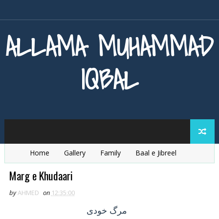
ALLAMA MUHAMMAD
IQBAL
Home
Gallery
Family
Baal e Jibreel
Zarb e Kaleem
Armaghan e Hijaz
Baang e Dra
Marg e Khudaari
by
AHMED
on
12:35:00
مرگ
خودی