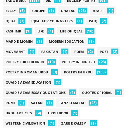
(198)
(1)
(61)
BANG E DRA
DIL
ENGLISH POETRY
(3)
(1)
(28)
(1)
ESSAY
EUROPE
GHAZAL
HEART
(3)
(1)
(2)
IQBAL
IQBAL FOR YOUNGSTERS
ISHQ
(1)
(1)
(10)
KASHIMR
LIFE
LIFE OF IQBAL
(1)
(1)
MARD-E-MOMIN
MODERN EDUCATION
(1)
(1)
(2)
(2)
MOVEMENT
PAKISTAN
POEM
POET
(10)
(23)
POETRY FOR CHILDREN
POETRY IN ENGLISH
(3)
(168)
POETRY IN ROMAN URDU
POETRY IN URDU
(1)
QUAID E AZAM EDUCATION
(1)
(1)
QUAID E AZAM ESSAY QUOTATIONS
QUOTES OF IQBAL
(1)
(1)
(28)
RUMI
SATAN
TANZ O MAZAH
(4)
(1)
URDU ARTICLES
URDU BOOK
(1)
(1)
WESTERN CIVILISATION
ZARB E KALEEM