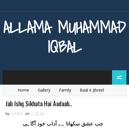
ALLAMA MUHAMMAD
IQBAL
Home
Gallery
Family
Baal e Jibreel
Zarb e Kaleem
Armaghan e Hijaz
Baang e Dra
Jab Ishq Sikhata Hai Aadaab..
by
AHMED
on
11:35:00
جب عشق سکھاتا ہے آداب خود آگاہی