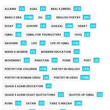
(1)
(1)
(17)
ALLAMA
AQAL
BAAL E JIBREEL
(198)
(1)
(61)
BANG E DRA
DIL
ENGLISH POETRY
(3)
(1)
(28)
(1)
ESSAY
EUROPE
GHAZAL
HEART
(3)
(1)
(2)
IQBAL
IQBAL FOR YOUNGSTERS
ISHQ
(1)
(1)
(10)
KASHIMR
LIFE
LIFE OF IQBAL
(1)
(1)
MARD-E-MOMIN
MODERN EDUCATION
(1)
(1)
(2)
(2)
MOVEMENT
PAKISTAN
POEM
POET
(10)
(23)
POETRY FOR CHILDREN
POETRY IN ENGLISH
(3)
(168)
POETRY IN ROMAN URDU
POETRY IN URDU
(1)
QUAID E AZAM EDUCATION
(1)
(1)
QUAID E AZAM ESSAY QUOTATIONS
QUOTES OF IQBAL
(1)
(1)
(28)
RUMI
SATAN
TANZ O MAZAH