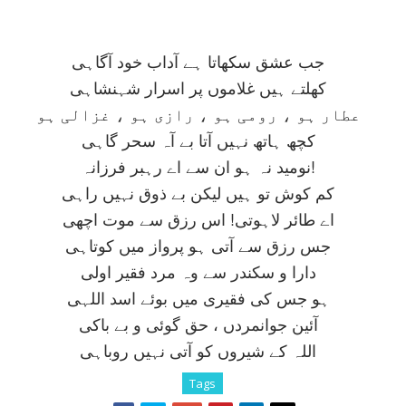
جب عشق سکھاتا ہے آداب خود آگاہی
کھلتے ہيں غلاموں پر اسرار شہنشاہی
عطار ہو ، رومی ہو ، رازی ہو ، غزالی ہو
کچھ ہاتھ نہيں آتا بے آہ سحر گاہی
نوميد نہ ہو ان سے اے رہبر فرزانہ!
کم کوش تو ہيں ليکن بے ذوق نہيں راہی
اے طائر لاہوتی! اس رزق سے موت اچھی
جس رزق سے آتی ہو پرواز ميں کوتاہی
دارا و سکندر سے وہ مرد فقير اولی
ہو جس کی فقيری ميں بوئے اسد اللہی
آئين جوانمردں ، حق گوئی و بے باکی
اللہ کے شيروں کو آتی نہيں روباہی
Tags