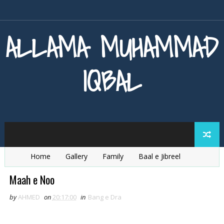
ALLAMA MUHAMMAD
IQBAL
Home
Gallery
Family
Baal e Jibreel
Zarb e Kaleem
Armaghan e Hijaz
Baang e Dra
Maah e Noo
by
AHMED
on
20:17:00
in
Bang e Dra