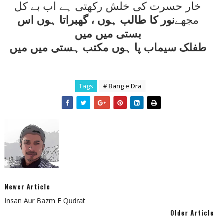
خار حسرت کی خلش رکھتی ہے اب بے کل
مجھے
نور کا طالب ہوں ، گھبراتا ہوں اس
بستی ميں ميں
طفلک سيماب پا ہوں مکتب ہستی ميں ميں
Tags
# Bang e Dra
Newer Article
Insan Aur Bazm E Qudrat
Older Article