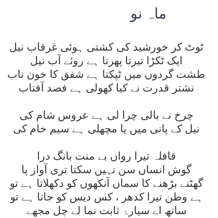
ماہ
نو
ٹوٹ کر خورشيد کی کشتی ہوئی غرقاب نيل
ايک ٹکڑا تيرتا پھرتا ہے روئے آب نيل
طشت گردوں ميں ٹپکتا ہے شفق کا خون ناب
نشتر قدرت نے کيا کھولی ہے فصد آفتاب
چرخ نے بالی چرا لی ہے عروس شام کی
نيل کے پانی ميں يا مچھلی ہے سيم خام کی
قافلہ تيرا رواں بے منت بانگ درا
گوش انساں سن نہيں سکتا تری آواز پا
گھٹنے بڑھنے کا سماں آنکھوں کو دکھلاتا ہے تو
ہے وطن تيرا کدھر ، کس ديس کو جاتا ہے تو
ساتھ اے سيارۂ ثابت نما لے چل مجھے