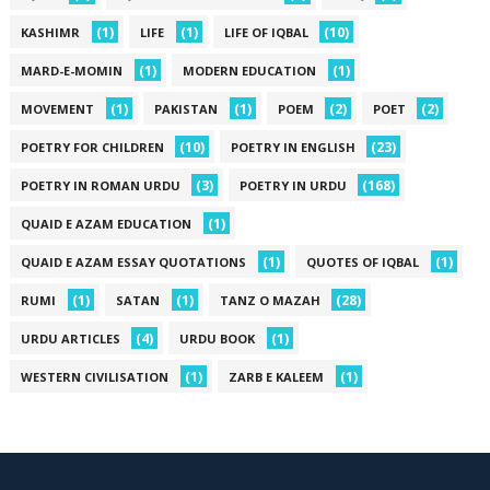
(1)
(1)
(10)
KASHIMR
LIFE
LIFE OF IQBAL
(1)
(1)
MARD-E-MOMIN
MODERN EDUCATION
(1)
(1)
(2)
(2)
MOVEMENT
PAKISTAN
POEM
POET
(10)
(23)
POETRY FOR CHILDREN
POETRY IN ENGLISH
(3)
(168)
POETRY IN ROMAN URDU
POETRY IN URDU
(1)
QUAID E AZAM EDUCATION
(1)
(1)
QUAID E AZAM ESSAY QUOTATIONS
QUOTES OF IQBAL
(1)
(1)
(28)
RUMI
SATAN
TANZ O MAZAH
(4)
(1)
URDU ARTICLES
URDU BOOK
(1)
(1)
WESTERN CIVILISATION
ZARB E KALEEM