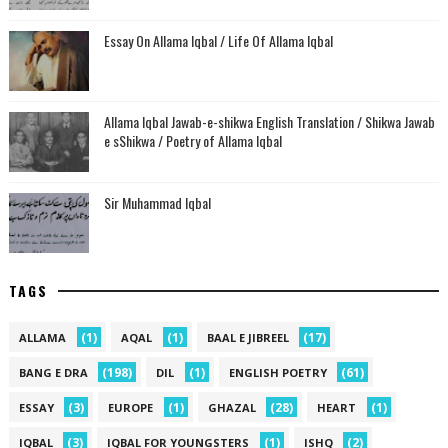
Essay On Allama Iqbal / Life Of Allama Iqbal
Allama Iqbal Jawab-e-shikwa English Translation / Shikwa Jawab
e sShikwa / Poetry of Allama Iqbal
Sir Muhammad Iqbal
TAGS
(1)
(1)
(17)
ALLAMA
AQAL
BAAL E JIBREEL
(198)
(1)
(61)
BANG E DRA
DIL
ENGLISH POETRY
(3)
(1)
(28)
(1)
ESSAY
EUROPE
GHAZAL
HEART
(3)
(1)
(2)
IQBAL
IQBAL FOR YOUNGSTERS
ISHQ