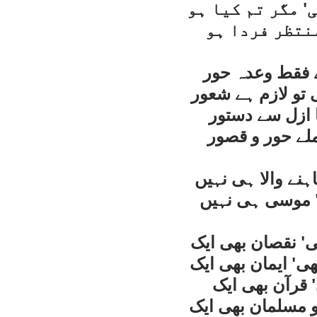
' مگر تم کيا ہو
نتظر فردا ہو
ے فقط وعدہ حور
 تو لازم ہے شعور
 ازل سے دستور
ملے حور و قصور
ہنے والا ہی نہيں
' موسی ہی نہيں
' نقصان بھی ايک
ی' ايمان بھی ايک
' قرآن بھی ايک
 مسلمان بھی ايک