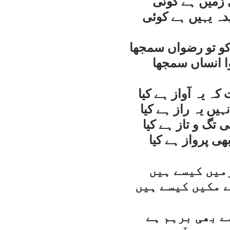
ہل زميں ہے کوئی
ہ يہيں ہے کوئی
و تو رضواں سمجھا
ا انساں سمجھا
ہ يہ آواز ہے کيا
ہيں يہ راز ہے کيا
تگ و تاز ہے کيا
ی پرواز ہے کيا
ميں کيسے ہيں
ے مکيں کيسے ہيں
ے بھی برہم ہے