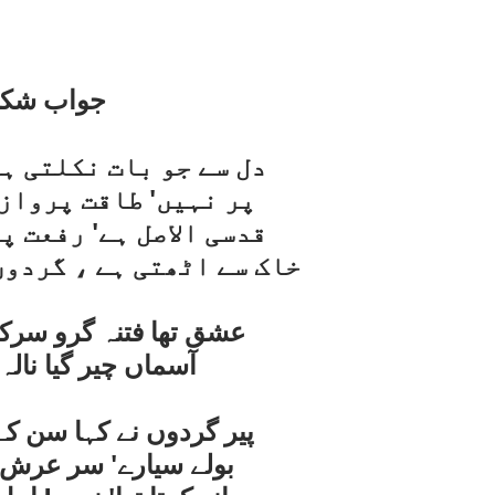
جواب شکو
دل سے جو بات نکلتی ہ
پر نہيں' طاقت پرواز
قدسی الاصل ہے' رفعت پ
خاک سے اٹھتی ہے ، گردوں
عشق تھا فتنہ گرو سرک
آسماں چير گيا نالہ 
پير گردوں نے کہا سن کے
بولے سيارے' سر عرش 