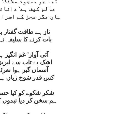
تھا جو مسجود ملائک' 
عالم کيف ہے' دانائ
ہاں مگر عجز کے اسرار
ناز ہے طاقت گفتار پ
بات کرنے کا سليقہ نہ
آئی آواز' غم انگيز ہ
اشک بے تاب سے لبريز 
آسماں گير ہوا نعرئہ
کس قدر شوخ زباں ہے د
شکر شکوے کو کيا حسن 
ہم سخن کر ديا نبدوں ک