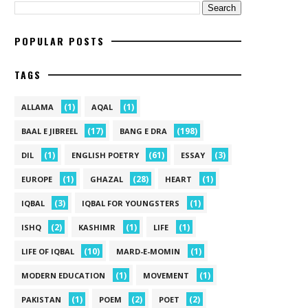
POPULAR POSTS
TAGS
(1)
(1)
ALLAMA
AQAL
(17)
(198)
BAAL E JIBREEL
BANG E DRA
(1)
(61)
(3)
DIL
ENGLISH POETRY
ESSAY
(1)
(28)
(1)
EUROPE
GHAZAL
HEART
(3)
(1)
IQBAL
IQBAL FOR YOUNGSTERS
(2)
(1)
(1)
ISHQ
KASHIMR
LIFE
(10)
(1)
LIFE OF IQBAL
MARD-E-MOMIN
(1)
(1)
MODERN EDUCATION
MOVEMENT
(1)
(2)
(2)
PAKISTAN
POEM
POET