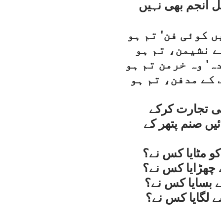
 انجم بھی نہيں
ں کوئی فن' تم ہو
ے نشيمن، تم ہو
ہ' وہ خرمن تم ہو
 کے مدفن، تم ہو
کی تجارت کرکے
ئيں صنم پتھر کے
 مٹايا کس نے؟
 چھڑايا کس نے؟
ے بسايا کس نے؟
 لگايا کس نے؟