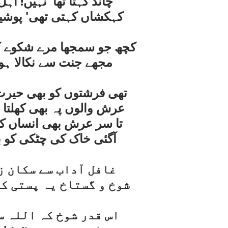
چاند کہتا تھا' نہيں! ا
کہکشاں کہتی تھی' پوشيد
کچھ جو سمجھا مرے شکوے ک
مجھے جنت سے نکالا ہو
تھی فرشتوں کو بھی حيرت ک
عرش والوں پہ بھی کھلتا ن
تا سر عرش بھی انساں کی 
آگئی خاک کی چٹکی کو بھ
غافل آداب سے سکان ز
شوخ و گستاخ يہ پستی ک
اس قدر شوخ کہ اللہ س