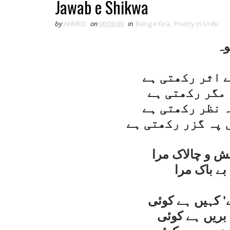
Jawab e Shikwa
by
AHMED
on
00:06:00
in
Bang e Dra
,
Poetry in Urdu
ہ
ے اثر رکھتی ہے
 مگر رکھتی ہے
ہ نظر رکھتی ہے
 پہ گزر رکھتی ہے
ش و چالاک مرا
بے باک مرا
' کہيں ہے کوئی
بريں ہے کوئی