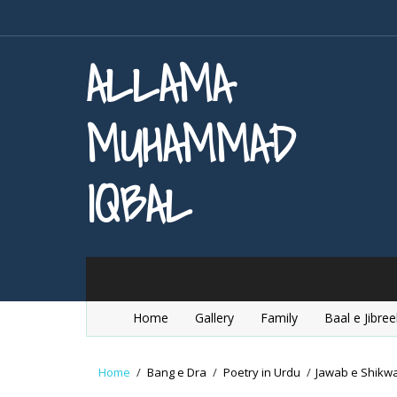
ALLAMA
MUHAMMAD
IQBAL
Home
Gallery
Family
Baal e Jibree
Home
/
Bang e Dra
/
Poetry in Urdu
/
Jawab e Shikw