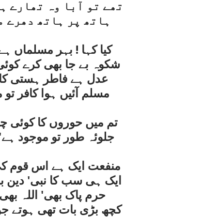
تھے تو آبا وہ تھارے ہی
ہاتھ پر ہاتھ دھرے م
کيا کہا ! بہر مسلماں ہ
شکوہ بے جا بھی کرے کوئی
عدل ہے فاطر ہستی کا
مسلم آئيں ہوا کافر تو 
تم ميں حوروں کا کوئی چا
جلوئہ طور تو موجود ہے
منفعت ايک ہے اس قوم کی
ايک ہی سب کا نبی' دين بھ
حرم پاک بھی' اللہ بھی
کچھ بڑی بات تھی ہوتے جو