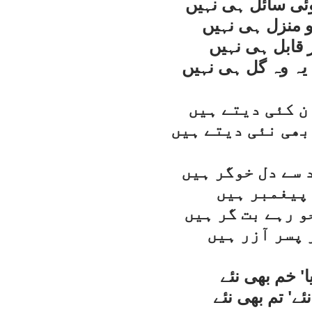
وئی سائل ہی نہيں
و منزل ہی نہيں
 قابل ہی نہيں
يہ وہ گل ہی نہيں
ن کئی ديتے ہيں
بھی نئی ديتے ہيں
 سے دل خوگر ہيں
پيغمبر ہيں
و رہے بت گر ہيں
 پسر آزر ہيں
يا' خم بھی نئے
ئے' تم بھی نئے