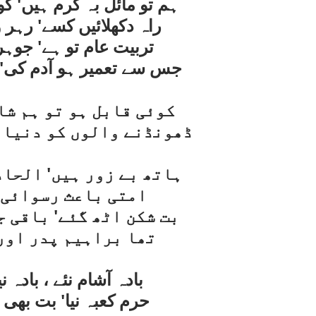
ہم تو مائل بہ کرم ہيں' ک
راہ دکھلائيں کسے' رہر 
تربيت عام تو ہے' جوہر
جس سے تعمير ہو آدم کی' 
کوئی قابل ہو تو ہم شا
ڈھونڈنے والوں کو دنيا 
ہاتھ بے زور ہيں' الحاد
امتی باعث رسوائی 
بت شکن اٹھ گئے' باقی ج
تھا براہيم پدر اور
بادہ آشام نئے ، بادہ ن
حرم کعبہ نيا' بت بھی ن