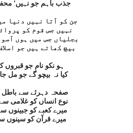
جذب باہم جو نہيں' محفل
جن کو آتا نہيں دنيا مي
نہيں جس قوم کو پروائ
بجلياں جس ميں ہوں آسود
بيچ کھاتے ہيں جو اسلاف
ہو نکو نام جو قبروں 
کيا نہ بيچو گے جو مل جا
صفحہ دہرئے سے باطل کو
نوع انساں کو غلامی سے
ميرے کعبے کو جبينوں س
ميرے قرآن کو سينوں سے