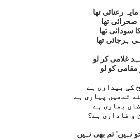
ايہ رعنائی تھا
صحرائی تھا
کا سودائی تھا
ی ہرجائی تھا
 غلامی کر لو
قامی کو لو
ح کی بيداری ہے
ند تمھيں پياری ہے
ضاں بھاری ہے
 و فاداری ہے؟
نہيں' تم بھی نہيں