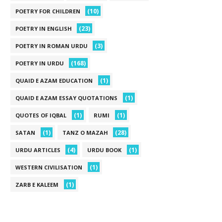
(10)
POETRY FOR CHILDREN
(23)
POETRY IN ENGLISH
(3)
POETRY IN ROMAN URDU
(168)
POETRY IN URDU
(1)
QUAID E AZAM EDUCATION
(1)
QUAID E AZAM ESSAY QUOTATIONS
(1)
(1)
QUOTES OF IQBAL
RUMI
(1)
(28)
SATAN
TANZ O MAZAH
(4)
(1)
URDU ARTICLES
URDU BOOK
(1)
WESTERN CIVILISATION
(1)
ZARB E KALEEM