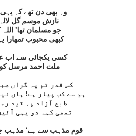
وہ بھی دن تھے کہ يہی م
نازش موسم گل لالہ 
جو مسلمان تھا' اللہ 
کبھی محبوب تمھارا يہ
کسی يکجائی سے اب عہد
ملت احمد مرسل کو م
کس قدر تم پہ گراں صب
ہم سے کب پيار ہے! ہاں ني
طبع آزاد پہ قيد رم
تمھی کہہ دو يہی آئين
قوم مذہب سے ہے' مذہب جو 