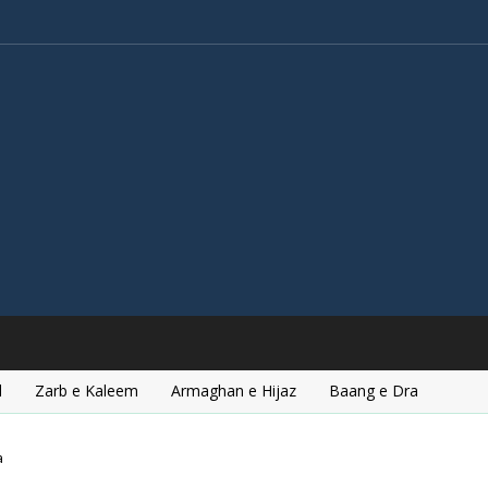
l
Zarb e Kaleem
Armaghan e Hijaz
Baang e Dra
a