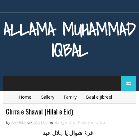
ALLAMA MUHAMMAD
IQBAL
Home
Gallery
Family
Baal e Jibreel
Zarb e Kaleem
Armaghan e Hijaz
Baang e Dra
Ghrra e Shawal (Hilal e Eid)
by
AHMED
on
23:51:00
in
Bang e Dra
,
Poetry in Urdu
غرۂٔ شوال يا ہلال عيد