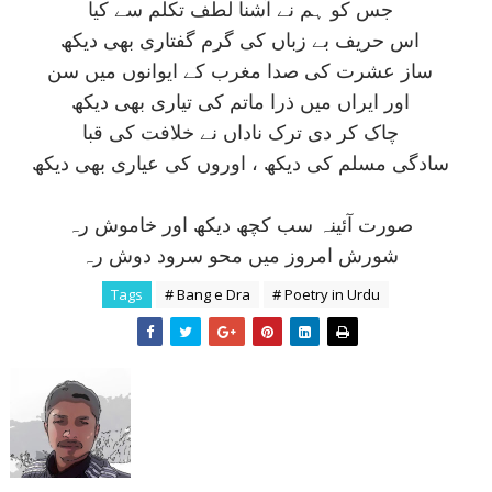
جس کو ہم نے آشنا لطف تکلم سے کيا
اس حريف بے زباں کی گرم گفتاری بھی ديکھ
ساز عشرت کی صدا مغرب کے ايوانوں ميں سن
اور ايراں ميں ذرا ماتم کی تياری بھی ديکھ
چاک کر دی ترک ناداں نے خلافت کی قبا
سادگی مسلم کی ديکھ ، اوروں کی عياری بھی ديکھ
صورت آئينہ سب کچھ ديکھ اور خاموش رہ
شورش امروز ميں محو سرود دوش رہ
Tags
# Bang e Dra
# Poetry in Urdu