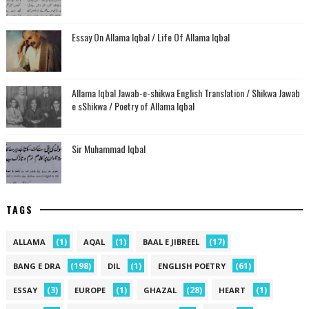
Essay On Allama Iqbal / Life Of Allama Iqbal
Allama Iqbal Jawab-e-shikwa English Translation / Shikwa Jawab
e sShikwa / Poetry of Allama Iqbal
Sir Muhammad Iqbal
TAGS
(1)
(1)
(17)
ALLAMA
AQAL
BAAL E JIBREEL
(198)
(1)
(61)
BANG E DRA
DIL
ENGLISH POETRY
(3)
(1)
(28)
(1)
ESSAY
EUROPE
GHAZAL
HEART