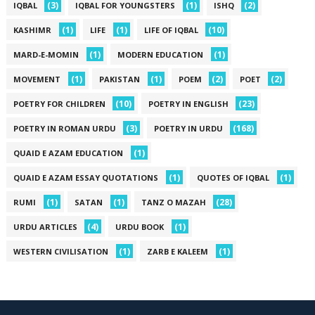
(3)
(1)
(2)
IQBAL
IQBAL FOR YOUNGSTERS
ISHQ
(1)
(1)
(10)
KASHIMR
LIFE
LIFE OF IQBAL
(1)
(1)
MARD-E-MOMIN
MODERN EDUCATION
(1)
(1)
(2)
(2)
MOVEMENT
PAKISTAN
POEM
POET
(10)
(23)
POETRY FOR CHILDREN
POETRY IN ENGLISH
(3)
(168)
POETRY IN ROMAN URDU
POETRY IN URDU
(1)
QUAID E AZAM EDUCATION
(1)
(1)
QUAID E AZAM ESSAY QUOTATIONS
QUOTES OF IQBAL
(1)
(1)
(28)
RUMI
SATAN
TANZ O MAZAH
(4)
(1)
URDU ARTICLES
URDU BOOK
(1)
(1)
WESTERN CIVILISATION
ZARB E KALEEM