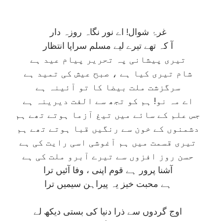
غرۂ شوال! اے نور نگاہ روزہ دار
آ کہ تھے تيرے ليے مسلم سراپا انتظار
تيری پيشانی پہ تحرير پيام عيد ہے
شام تيری کيا ہے ، صبح عيش کی تميد ہے
سرگزشت ملت بيضا کا تو آئينہ ہے
اے مہ نو! ہم کو تجھ سے الفت ديرينہ ہے
جس علم کے سائے ميں تيغ آزما ہوتے تھے ہم
دشمنوں کے خون سے رنگيں قبا ہوتے تھے ہم
تيری قسمت ميں ہم آغوشی اسی رايت کی ہے
حسن روز افزوں سے تيرے آبرو ملت کی ہے
آشنا پرور ہے قوم اپنی ، وفا آئيں ترا
ہے محبت خيز يہ پيراہن سيميں ترا
اوج گردوں سے ذرا دنيا کی بستی ديکھ لے