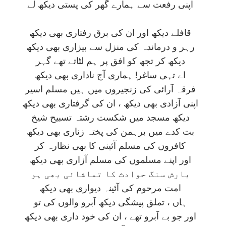
اپنی رفعت سے ہمارے گھر کی پستی ديکھ لے
قافلے ديکھ اور ان کی برق رفتاری بھی ديکھ
رہر و درماندہ کی منزل سے بيزاری بھی ديکھ
ديکھ کر تجھ کو افق پر ہم لٹاتے تھے گہر
اے تہی ساغر! ہماری آج ناداری بھی ديکھ
فرقہ آرائی کی زنجيروں ميں ہيں مسلم اسير
اپنی آزادی بھی ديکھ ، ان کی گرفتاری بھی ديکھ
ديکھ مسجد ميں شکست رشتہ تسبيح شيخ
بت کدے ميں برہمن کی پختہ زناری بھی ديکھ
کافروں کی مسلم آئينی کا بھی نظارہ کر
اور اپنے مسلموں کی مسلم آزاری بھی ديکھ
بارش سنگ حوادث کا تماشائی بھی ہو
امت مرحوم کی آئينہ ديواری بھی ديکھ
ہاں ، تملق پيشگی ديکھ آبرو والوں کی تو
اور جو بے آبرو تھے ، ان کی خود داری بھی ديکھ