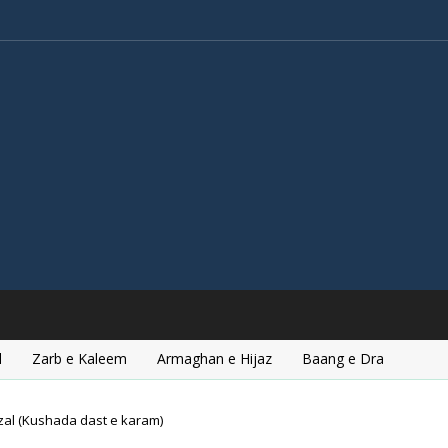
l
Zarb e Kaleem
Armaghan e Hijaz
Baang e Dra
al (Kushada dast e karam)