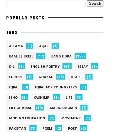
POPULAR POSTS
TAGS
(1)
(1)
ALLAMA
AQAL
(17)
(198)
BAAL E JIBREEL
BANG E DRA
(1)
(61)
(3)
DIL
ENGLISH POETRY
ESSAY
(1)
(28)
(1)
EUROPE
GHAZAL
HEART
(3)
(1)
IQBAL
IQBAL FOR YOUNGSTERS
(2)
(1)
(1)
ISHQ
KASHIMR
LIFE
(10)
(1)
LIFE OF IQBAL
MARD-E-MOMIN
(1)
(1)
MODERN EDUCATION
MOVEMENT
(1)
(2)
(2)
PAKISTAN
POEM
POET