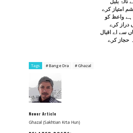
 نالۂ بلبل
م امتياز کرے
 ہے واعظ کو
ں دراز کرے
ں سے اے اقبال
ہ حجاز کرے
Tags
# Bang e Dra
# Ghazal
Newer Article
Ghazal (Sakhtian Krta Hun)