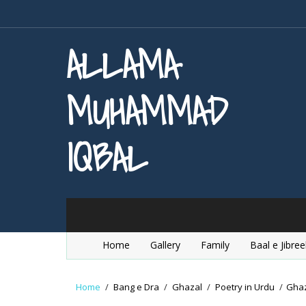
ALLAMA
MUHAMMAD
IQBAL
Home
Gallery
Family
Baal e Jibree
Home
/
Bang e Dra
/
Ghazal
/
Poetry in Urdu
/
Ghaz