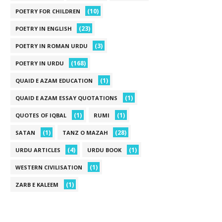
(10)
POETRY FOR CHILDREN
(23)
POETRY IN ENGLISH
(3)
POETRY IN ROMAN URDU
(168)
POETRY IN URDU
(1)
QUAID E AZAM EDUCATION
(1)
QUAID E AZAM ESSAY QUOTATIONS
(1)
(1)
QUOTES OF IQBAL
RUMI
(1)
(28)
SATAN
TANZ O MAZAH
(4)
(1)
URDU ARTICLES
URDU BOOK
(1)
WESTERN CIVILISATION
(1)
ZARB E KALEEM