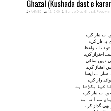
Ghazal (Kushada dast e kara
by
AHMED
on
12:15:00
in
Bang e Dra
,
Ghazal
,
Poetry in
بے نياز کرے
 پہ ناز کرے
تو نے اے واعظ
سے احتراز کرے
ی نہيں ساقی
 امتياز کرے
 ساز ہے ايسا
وائے راز کرے
ا کيا بگڑتا ہے
ہ بے نياز کرے
اں سے آتا ہے
 بھی گداز کرے