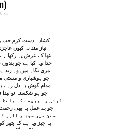
m)
 Urdu
کشادہ دست کرم جب وہ 
نياز مند نہ کيوں عاجزی
بٹھا کے عرش پہ رکھا ہے 
خدا وہ کيا ہے جو بندوں 
مری نگاہ ميں وہ رند ہ
جو ہوشياری و مستی ميں
مدام گوش بہ دل رہ ، يہ
جو ہو شکستہ تو پيدا ن
کوئی يہ پوچھے کہ واعظ ک
جو بے عمل پہ بھی رحمت و
سخن ميں سوز ، الہی کہ
يہ چيز وہ ہے کہ پتھر کو