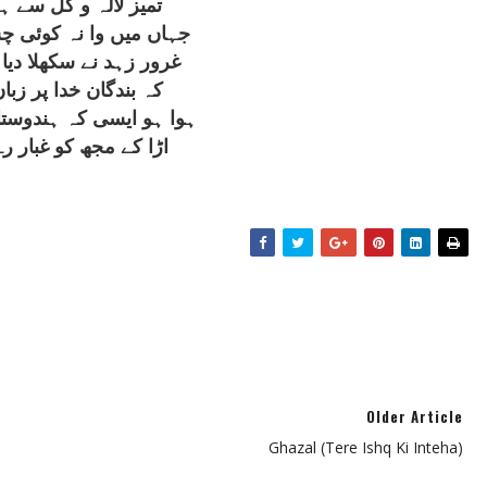
تميز لالہ و گل سے ہے
جہاں ميں وا نہ کوئی چش
غرور زہد نے سکھلا ديا
کہ بندگان خدا پر زبا
ہوا ہو ايسی کہ ہندوستا
اڑا کے مجھ کو غبار ر
Older Article
Ghazal (Tere Ishq Ki Inteha)