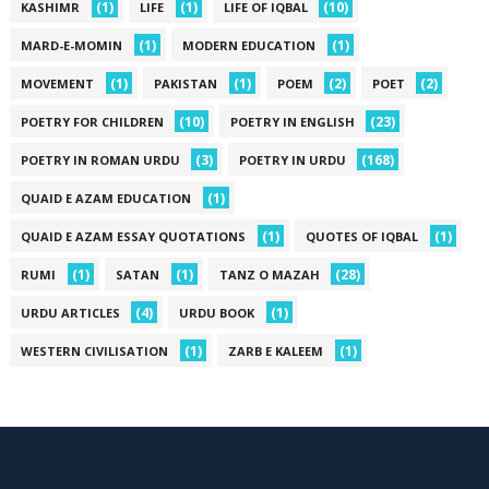
(1)
(1)
(10)
KASHIMR
LIFE
LIFE OF IQBAL
(1)
(1)
MARD-E-MOMIN
MODERN EDUCATION
(1)
(1)
(2)
(2)
MOVEMENT
PAKISTAN
POEM
POET
(10)
(23)
POETRY FOR CHILDREN
POETRY IN ENGLISH
(3)
(168)
POETRY IN ROMAN URDU
POETRY IN URDU
(1)
QUAID E AZAM EDUCATION
(1)
(1)
QUAID E AZAM ESSAY QUOTATIONS
QUOTES OF IQBAL
(1)
(1)
(28)
RUMI
SATAN
TANZ O MAZAH
(4)
(1)
URDU ARTICLES
URDU BOOK
(1)
(1)
WESTERN CIVILISATION
ZARB E KALEEM