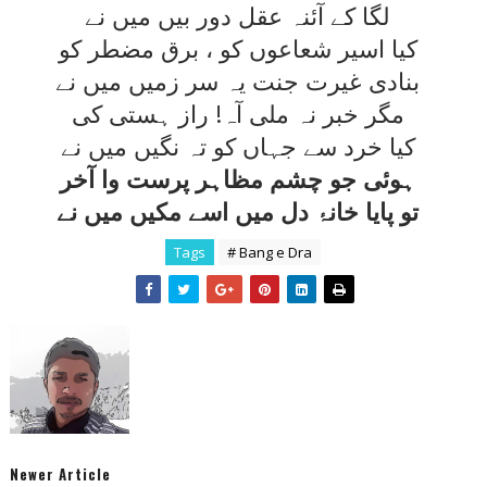
لگا کے آئنہ عقل دور بيں ميں نے
کيا اسير شعاعوں کو ، برق مضطر کو
بنادی غيرت جنت يہ سر زميں ميں نے
مگر خبر نہ ملی آہ! راز ہستی کی
کيا خرد سے جہاں کو تہ نگيں ميں نے
ہوئی جو چشم مظاہر پرست وا آخر
تو پايا خانۂ دل ميں اسے مکيں ميں نے
Tags
# Bang e Dra
Newer Article