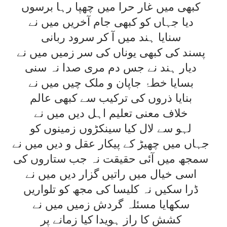
کبھی ميں غار حرا ميں چھپا رہا برسوں
ديا جہاں کو کبھی جام آخريں ميں نے
سنايا ہند ميں آ کر سرود ربانی
پسند کی کبھی يوناں کی سر زميں ميں نے
ديار ہند نے جس دم مری صدا نہ سنی
بسايا خطۂ جاپان و ملک چيں ميں نے
بنايا ذروں کی ترکيب سے کبھی عالم
خلاف معنی تعليم اہل ديں ميں نے
لہو سے لال کيا سينکڑوں زمينوں کو
جہاں ميں چھيڑ کے پيکار عقل و ديں ميں نے
سمجھ ميں آئی حقيقت نہ جب ستاروں کی
اسی خيال ميں راتيں گزار ديں ميں نے
ڈرا سکيں نہ کليسا کی مجھ کو تلواريں
سکھايا مسئلہ گردش زميں ميں نے
کشش کا راز ہويدا کيا زمانے پر