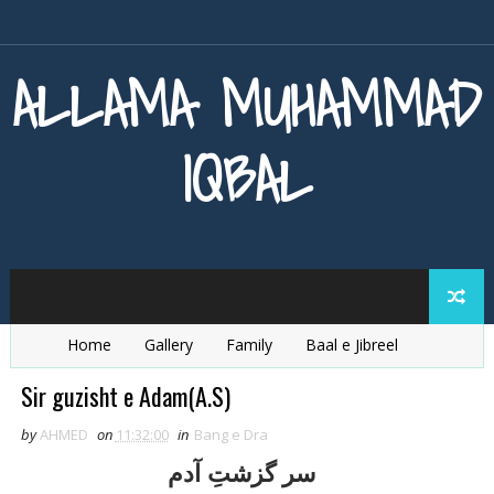
ALLAMA MUHAMMAD
IQBAL
Home
Gallery
Family
Baal e Jibreel
Zarb e Kaleem
Armaghan e Hijaz
Baang e Dra
Sir guzisht e Adam(A.S)
by
AHMED
on
11:32:00
in
Bang e Dra
سر گزشتِ آدم