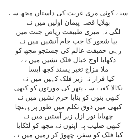
سنے کوئی مری غربت کی داستاں مجھ سے
بھلايا قصہ پيمان اوليں ميں نے
لگی نہ ميری طبيعت رياض جنت ميں
پيا شعور کا جب جام آتشيں ميں نے
رہی حقيقت عالم کی جستجو مجھ کو
دکھايا اوج خيال فلک نشيں ميں نے
ملا مزاج تغير پسند کچھ ايسا
کيا قرار نہ زير فلک کہيں ميں نے
نکالا کعبے سے پتھر کی مورتوں کو کبھی
کبھی بتوں کو بنايا حرم نشيں ميں نے
کبھی ميں ذوق تکلم ميں طور پر پہنچا
چھپايا نور ازل زير آستيں ميں نے
کبھی صليب پہ اپنوں نے مجھ کو لٹکايا
کيا فلک کو سفر، چھوڑ کر زميں ميں نے