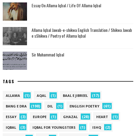
Essay On Allama Iqbal / Life Of Allama Iqbal
Allama Iqbal Jawab-e-shikwa English Translation / Shikwa Jawab
e sShikwa / Poetry of Allama Iqbal
Sir Muhammad Iqbal
TAGS
(1)
(1)
(17)
ALLAMA
AQAL
BAAL E JIBREEL
(198)
(1)
(61)
BANG E DRA
DIL
ENGLISH POETRY
(3)
(1)
(28)
(1)
ESSAY
EUROPE
GHAZAL
HEART
(3)
(1)
(2)
IQBAL
IQBAL FOR YOUNGSTERS
ISHQ