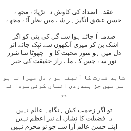
عقدہ اضداد کی کاوش نہ تڑپائے مجھے
حسن عشق انگيز ہر شے ميں نظر آئے مجھے
صدمہ آ جائے ہوا سے گل کی پتی کو اگر
اشک بن کر ميری آنکھوں سے ٹپک جائے اثر
دل ميں ہو سوز محبت کا وہ چھوٹا سا شرر
نور سے جس کے ملے راز حقيقت کی خبر
شاہد قدرت کا آئينہ ہو ، دل ميرا نہ ہو
سر ميں جز ہمدردی انساں کوئی سودا نہ
ہو
تو اگر زحمت کش ہنگامہ عالم نہيں
يہ فضيلت کا نشاں اے نير اعظم نہيں
اپنے حسن عالم آرا سے جو تو محرم نہيں