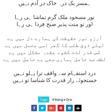
ہمسر يک ذرہ خاک در آدم نہيں
نور مسجود ملک گرم تماشا ہی رہا
اور تو منت پذير صبح فردا ہی رہا
آرزو نور حقيقت کی ہمارے دل ميں ہے
ليلی ذوق طلب کا گھر اسی محمل ميں ہے
کس قدر لذت کشود عقدہ مشکل ميں ہے
لطف صد حاصل ہماری سعی بے حاصل ميں ہے
درد استفہام سے واقف ترا پہلو نہيں
جستجوئے راز قدرت کا شناسا تو نہيں
Tags
# Bang e Dra