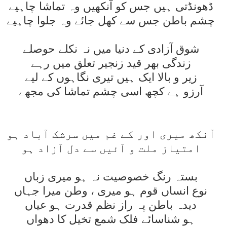
ڈھونڈتی ہيں جس کو آنکھيں وہ تماشا چاہيے
چشم باطن جس سے کھل جائے وہ جلوا چاہيے
شوق آزادی کے دنيا ميں نہ نکلے حوصلے
زندگی بھر قيد زنجير تعلق ميں رہے
زير و بالا ايک ہيں تيری نگاہوں کے ليے
آرزو ہے کچھ اسی چشم تماشا کی مجھے
آنکھ ميری اور کے غم ميں سرشک آباد ہو
امتياز ملت و آئيں سے دل آزاد ہو
بستہ رنگ خصوصيت نہ ہو ميری زباں
نوع انساں قوم ہو ميری ، وطن ميرا جہاں
ديدہ باطن پہ راز نظم قدرت ہو عياں
ہو شناسائے فلک شمع تخيل کا دھواں