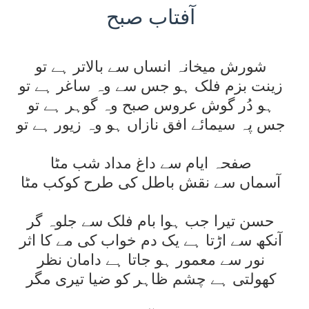
آفتاب
صبح
شورش ميخانہ انساں سے بالاتر ہے تو
زينت بزم فلک ہو جس سے وہ ساغر ہے تو
ہو دُر گوش عروس صبح وہ گوہر ہے تو
جس پہ سيمائے افق نازاں ہو وہ زيور ہے تو
صفحہ ايام سے داغ مداد شب مٹا
آسماں سے نقش باطل کی طرح کوکب مٹا
حسن تيرا جب ہوا بام فلک سے جلوہ گر
آنکھ سے اڑتا ہے يک دم خواب کی مے کا اثر
نور سے معمور ہو جاتا ہے دامان نظر
کھولتی ہے چشم ظاہر کو ضيا تيری مگر