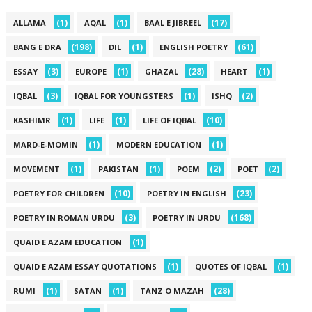
(1)
(1)
(17)
ALLAMA
AQAL
BAAL E JIBREEL
(198)
(1)
(61)
BANG E DRA
DIL
ENGLISH POETRY
(3)
(1)
(28)
(1)
ESSAY
EUROPE
GHAZAL
HEART
(3)
(1)
(2)
IQBAL
IQBAL FOR YOUNGSTERS
ISHQ
(1)
(1)
(10)
KASHIMR
LIFE
LIFE OF IQBAL
(1)
(1)
MARD-E-MOMIN
MODERN EDUCATION
(1)
(1)
(2)
(2)
MOVEMENT
PAKISTAN
POEM
POET
(10)
(23)
POETRY FOR CHILDREN
POETRY IN ENGLISH
(3)
(168)
POETRY IN ROMAN URDU
POETRY IN URDU
(1)
QUAID E AZAM EDUCATION
(1)
(1)
QUAID E AZAM ESSAY QUOTATIONS
QUOTES OF IQBAL
(1)
(1)
(28)
RUMI
SATAN
TANZ O MAZAH