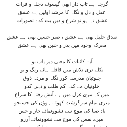
گرچہ ہے تاب دار ابھی گيسوئے دجلہ و فرات
عقل و دل و نگاہ کا مرشد اوليں ہے عشق
عشق نہ ہو تو شرع و ديں بت کدۂ تصورات
صدق خليل بھی ہے عشق ، صبر حسين بھی ہے عشق
معرکۂ وجود ميں بدر و حنين بھی ہے عشق
آيۂ کائنات کا معنی دير ياب تو
نکلے تری تلاش ميں قافلہ ہائے رنگ و بو
جلوتيان مدرسہ کور نگاہ و مردہ ذوق
خلوتيان مے کدہ کم طلب و تہی کدو
ميں کہ مری غزل ميں ہے آتش رفتہ کا سراغ
ميری تمام سرگزشت کھوئے ہوؤں کی جستجو
باد صبا کی موج سے نشوونمائے خار و خس
ميرے نفس کی موج سے نشوونمائے آرزو
خون دل و جگر سے ہے ميری نوا کی پرورش