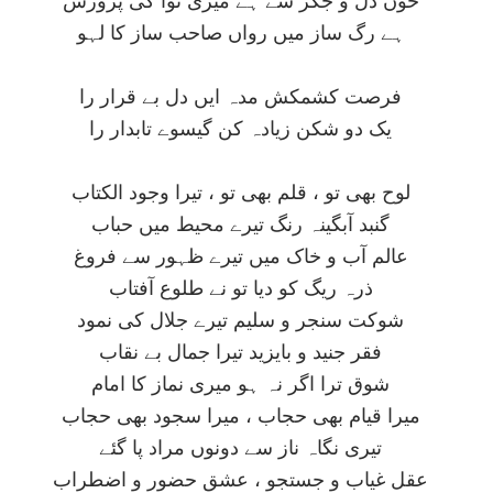
ہے رگ ساز ميں رواں صاحب ساز کا لہو
فرصت کشمکش مدہ ايں دل بے قرار را
يک دو شکن زيادہ کن گيسوے تابدار را
لوح بھی تو ، قلم بھی تو ، تيرا وجود الکتاب
گنبد آبگينہ رنگ تيرے محيط ميں حباب
عالم آب و خاک ميں تيرے ظہور سے فروغ
ذرہ ريگ کو ديا تو نے طلوع آفتاب
شوکت سنجر و سليم تيرے جلال کی نمود
فقر جنيد و بايزيد تيرا جمال بے نقاب
شوق ترا اگر نہ ہو ميری نماز کا امام
ميرا قيام بھی حجاب ، ميرا سجود بھی حجاب
تيری نگاہ ناز سے دونوں مراد پا گئے
عقل غياب و جستجو ، عشق حضور و اضطراب