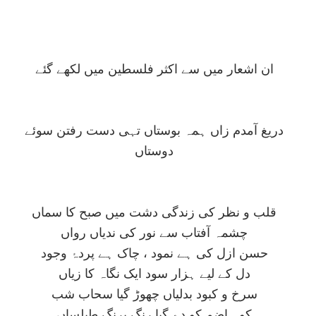
ان اشعار ميں سے اکثر فلسطين ميں لکھے گئے
دريغ آمدم زاں ہمہ بوستاں تہی دست رفتن سوئے
دوستاں
قلب و نظر کی زندگی دشت ميں صبح کا سماں
چشمہ آفتاب سے نور کی ندياں رواں
حسن ازل کی ہے نمود ، چاک ہے پردۂ وجود
دل کے ليے ہزار سود ايک نگاہ کا زياں
سرخ و کبود بدلياں چھوڑ گيا سحاب شب
کوہ اضم کو دے گيا رنگ برنگ طيلساں