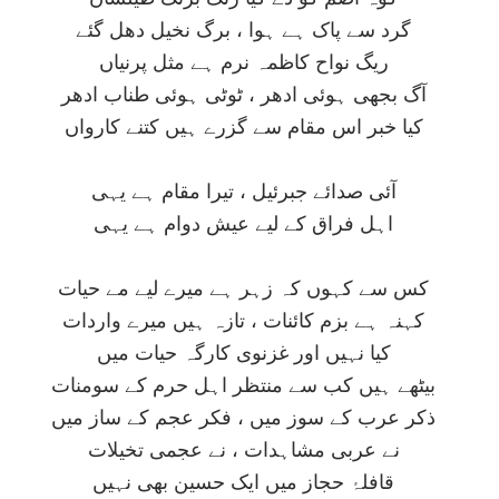
گرد سے پاک ہے ہوا ، برگ نخيل دھل گئے
ريگ نواح کاظمہ نرم ہے مثل پرنياں
آگ بجھی ہوئی ادھر ، ٹوٹی ہوئی طناب ادھر
کيا خبر اس مقام سے گزرے ہيں کتنے کارواں
آئی صدائے جبرئيل ، تيرا مقام ہے يہی
اہل فراق کے ليے عيش دوام ہے يہی
کس سے کہوں کہ زہر ہے ميرے ليے مے حيات
کہنہ ہے بزم کائنات ، تازہ ہيں ميرے واردات
کيا نہيں اور غزنوی کارگہ حيات ميں
بيٹھے ہيں کب سے منتظر اہل حرم کے سومنات
ذکر عرب کے سوز ميں ، فکر عجم کے ساز ميں
نے عربی مشاہدات ، نے عجمی تخيلات
قافلۂ حجاز ميں ايک حسين بھی نہيں