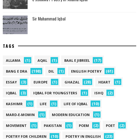
Sir Muhammad Iqbal
TAGS
(1)
(1)
(17)
ALLAMA
AQAL
BAAL E JIBREEL
(198)
(1)
(61)
BANG E DRA
DIL
ENGLISH POETRY
(3)
(1)
(28)
(1)
ESSAY
EUROPE
GHAZAL
HEART
(3)
(1)
(2)
IQBAL
IQBAL FOR YOUNGSTERS
ISHQ
(1)
(1)
(10)
KASHIMR
LIFE
LIFE OF IQBAL
(1)
(1)
MARD-E-MOMIN
MODERN EDUCATION
(1)
(1)
(2)
(2)
MOVEMENT
PAKISTAN
POEM
POET
(10)
(23)
POETRY FOR CHILDREN
POETRY IN ENGLISH