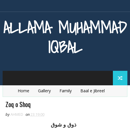
ALLAMA MUHAMMAD
IQBAL
Home
Gallery
Family
Baal e Jibreel
Zarb e Kaleem
Armaghan e Hijaz
Baang e Dra
Zoq o Shoq
by
AHMED
on
23:19:00
ذوق و شوق