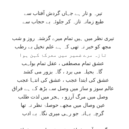
تيرہ و تار ہے جہاں گردش آفتاب سے
طبع زمانہ تازہ کر جلوئہ بے حجاب سے
تيری نظر ميں ہيں تمام ميرے گزشتہ روز و شب
مجھ کو خبر نہ تھی کہ ہے علم نخيل بے رطب
تازہ مرے ضمير ميں معرکۂ کہن ہوا
عشق تمام مصطفی ، عقل تمام بولہب
گاہ بحيلہ می برد ، گاہ بزور می کشد
عشق کی ابتدا عجب ، عشق کی انتہا عجب
عالم سوز و ساز ميں وصل سے بڑھ کے ہے فراق
وصل ميں مرگ آرزو ، ہجر ميں لذت طلب
عين وصال ميں مجھے حوصلۂ نظر نہ تھا
گرچہ بہانہ جو رہی ميری نگاہ بے ادب