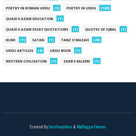
(3)
(168)
POETRY IN ROMAN URDU
POETRY IN URDU
(1)
QUAID E AZAM EDUCATION
(1)
(1)
QUAID E AZAM ESSAY QUOTATIONS
QUOTES OF IQBAL
(1)
(1)
(28)
RUMI
SATAN
TANZ O MAZAH
(4)
(1)
URDU ARTICLES
URDU BOOK
(1)
(1)
WESTERN CIVILISATION
ZARB E KALEEM
Created By
SoraTemplates
&
MyBloggerThemes