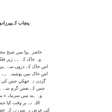
پنچاب کےپيرزاد
حاضر ہوا ميں شيخ مجد
وہ خاک کہ ہے زير فلک
اس خاک کے ذروں سے ہيں
اس خاک ميں پوشيدہ ہے 
گردن نہ جھکي جس کي جہ
جس کے نفس گرم سے ہے
وہ ہند ميں سرمايہء مل
اللہ نے بر وقت کيا ج
کي عرض يہ ميں نے کہ عطا