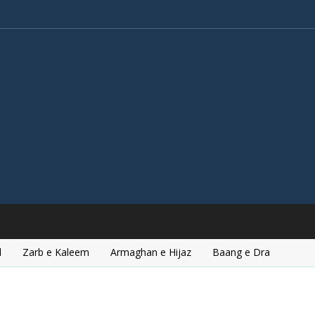
l
Zarb e Kaleem
Armaghan e Hijaz
Baang e Dra