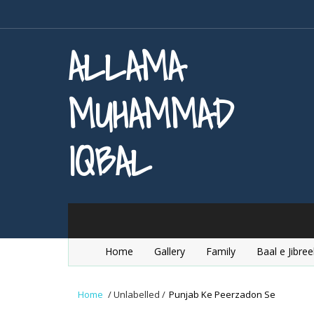
ALLAMA
MUHAMMAD
IQBAL
Home
Gallery
Family
Baal e Jibree
Home
/
Unlabelled
/
Punjab Ke Peerzadon Se