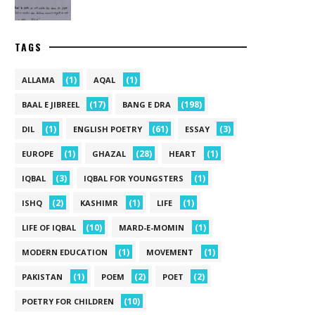
TAGS
(1)
(1)
ALLAMA
AQAL
(17)
(198)
BAAL E JIBREEL
BANG E DRA
(1)
(61)
(3)
DIL
ENGLISH POETRY
ESSAY
(1)
(28)
(1)
EUROPE
GHAZAL
HEART
(3)
(1)
IQBAL
IQBAL FOR YOUNGSTERS
(2)
(1)
(1)
ISHQ
KASHIMR
LIFE
(10)
(1)
LIFE OF IQBAL
MARD-E-MOMIN
(1)
(1)
MODERN EDUCATION
MOVEMENT
(1)
(2)
(2)
PAKISTAN
POEM
POET
(10)
POETRY FOR CHILDREN