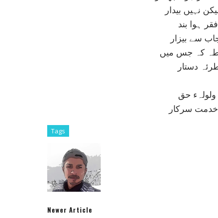
يکن نہيں بيدار
قر ہوا بند
اب سے بيزار
خطہ کہ جس ميں
طرئہ دستار
 ولولہء حق
'خدمت سرکار
Tags
Newer Article