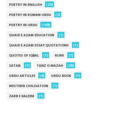
(23)
POETRY IN ENGLISH
(3)
POETRY IN ROMAN URDU
(168)
POETRY IN URDU
(1)
QUAID E AZAM EDUCATION
(1)
QUAID E AZAM ESSAY QUOTATIONS
(1)
(1)
QUOTES OF IQBAL
RUMI
(1)
(28)
SATAN
TANZ O MAZAH
(4)
(1)
URDU ARTICLES
URDU BOOK
(1)
WESTERN CIVILISATION
(1)
ZARB E KALEEM