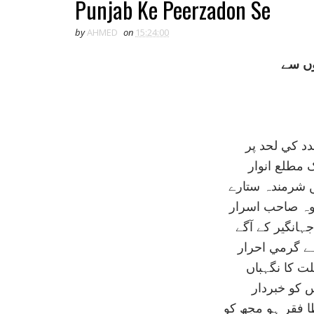
Punjab Ke Peerzadon Se
by
AHMED
on
15:24:00
وں سے
د کي لحد پر
 مطلع انوار
 شرمندہ ستارے
وہ صاحب اسرار
انگير کے آگے
 گرمي احرار
ت کا نگہباں
س کو خبردار
 فقر ہو مجھ کو