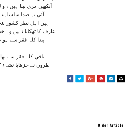
آنکھيں مري بينا ہيں ، و ل
آئي يہ صدا سلسلہء ف
ہيں اہل نظر کشور پنج
عارف کا ٹھکانا نہيں وہ 
پيدا کلہ فقر سے ہو 
باقي کلہ فقر سے تھا
طروں نے چڑھايا نشہء 
Older Article