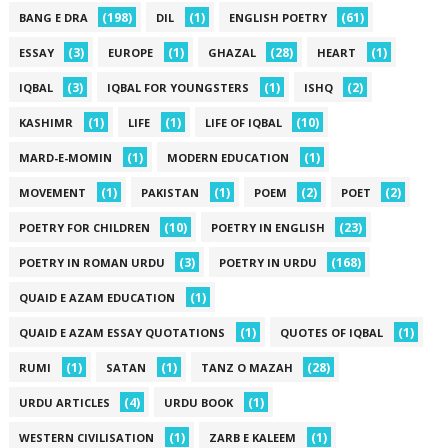
(198)
(1)
(61)
BANG E DRA
DIL
ENGLISH POETRY
(3)
(1)
(28)
(1)
ESSAY
EUROPE
GHAZAL
HEART
(3)
(1)
(2)
IQBAL
IQBAL FOR YOUNGSTERS
ISHQ
(1)
(1)
(10)
KASHIMR
LIFE
LIFE OF IQBAL
(1)
(1)
MARD-E-MOMIN
MODERN EDUCATION
(1)
(1)
(2)
(2)
MOVEMENT
PAKISTAN
POEM
POET
(10)
(23)
POETRY FOR CHILDREN
POETRY IN ENGLISH
(3)
(168)
POETRY IN ROMAN URDU
POETRY IN URDU
(1)
QUAID E AZAM EDUCATION
(1)
(1)
QUAID E AZAM ESSAY QUOTATIONS
QUOTES OF IQBAL
(1)
(1)
(28)
RUMI
SATAN
TANZ O MAZAH
(4)
(1)
URDU ARTICLES
URDU BOOK
(1)
(1)
WESTERN CIVILISATION
ZARB E KALEEM