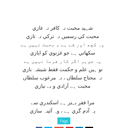
شہيد محبت نہ کافر نہ غازي
محبت کي رسميں نہ ترکي نہ تازي
وہ کچھ اور شے ہے ، محبت نہيں ہے
سکھاتي ہے جو غزنوي کو ايازي
يہ جوہر اگر کار فرما نہيں ہے
تو ہيں علم و حکمت فقط شيشہ بازي
نہ محتاج سلطاں ، نہ مرعوب سلطاں
محبت ہے آزادي و بے نيازي
مرا فقر بہتر ہے اسکندري سے
يہ آدم گري ہے ، وہ آئينہ سازي
Tags