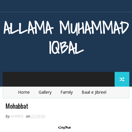
ALLAMA MUHAMMAD
IQBAL
Home
Gallery
Family
Baal e Jibreel
Zarb e Kaleem
Armaghan e Hijaz
Baang e Dra
Mohabbat
by
AHMED
on
23:39:00
محبت