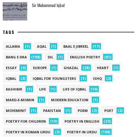
Sir Muhammad Iqbal
TAGS
(1)
(1)
(17)
ALLAMA
AQAL
BAAL E JIBREEL
(198)
(1)
(61)
BANG E DRA
DIL
ENGLISH POETRY
(3)
(1)
(28)
(1)
ESSAY
EUROPE
GHAZAL
HEART
(3)
(1)
(2)
IQBAL
IQBAL FOR YOUNGSTERS
ISHQ
(1)
(1)
(10)
KASHIMR
LIFE
LIFE OF IQBAL
(1)
(1)
MARD-E-MOMIN
MODERN EDUCATION
(1)
(1)
(2)
(2)
MOVEMENT
PAKISTAN
POEM
POET
(10)
(23)
POETRY FOR CHILDREN
POETRY IN ENGLISH
(3)
(168)
POETRY IN ROMAN URDU
POETRY IN URDU