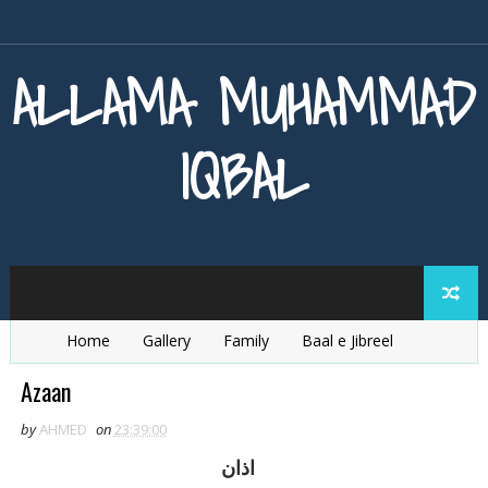
ALLAMA MUHAMMAD
IQBAL
Home
Gallery
Family
Baal e Jibreel
Zarb e Kaleem
Armaghan e Hijaz
Baang e Dra
Azaan
by
AHMED
on
23:39:00
اذان