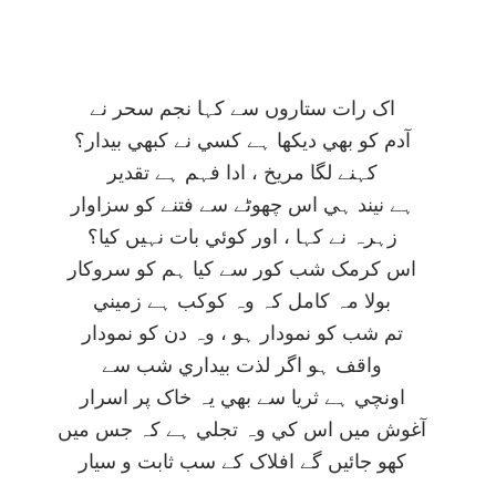
اک رات ستاروں سے کہا نجم سحر نے
آدم کو بھي ديکھا ہے کسي نے کبھي بيدار؟
کہنے لگا مريخ ، ادا فہم ہے تقدير
ہے نيند ہي اس چھوٹے سے فتنے کو سزاوار
زہرہ نے کہا ، اور کوئي بات نہيں کيا؟
اس کرمک شب کور سے کيا ہم کو سروکار
بولا مہ کامل کہ وہ کوکب ہے زميني
تم شب کو نمودار ہو ، وہ دن کو نمودار
واقف ہو اگر لذت بيداري شب سے
اونچي ہے ثريا سے بھي يہ خاک پر اسرار
آغوش ميں اس کي وہ تجلي ہے کہ جس ميں
کھو جائيں گے افلاک کے سب ثابت و سيار