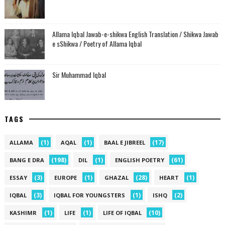
Allama Iqbal Jawab-e-shikwa English Translation / Shikwa Jawab
e sShikwa / Poetry of Allama Iqbal
Sir Muhammad Iqbal
TAGS
(1)
(1)
(17)
ALLAMA
AQAL
BAAL E JIBREEL
(198)
(1)
(61)
BANG E DRA
DIL
ENGLISH POETRY
(3)
(1)
(28)
(1)
ESSAY
EUROPE
GHAZAL
HEART
(3)
(1)
(2)
IQBAL
IQBAL FOR YOUNGSTERS
ISHQ
(1)
(1)
(10)
KASHIMR
LIFE
LIFE OF IQBAL