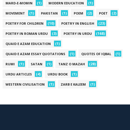
(1)
(1)
MARD-E-MOMIN
MODERN EDUCATION
(1)
(1)
(2)
(2)
MOVEMENT
PAKISTAN
POEM
POET
(10)
(23)
POETRY FOR CHILDREN
POETRY IN ENGLISH
(3)
(168)
POETRY IN ROMAN URDU
POETRY IN URDU
(1)
QUAID E AZAM EDUCATION
(1)
(1)
QUAID E AZAM ESSAY QUOTATIONS
QUOTES OF IQBAL
(1)
(1)
(28)
RUMI
SATAN
TANZ O MAZAH
(4)
(1)
URDU ARTICLES
URDU BOOK
(1)
(1)
WESTERN CIVILISATION
ZARB E KALEEM