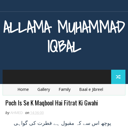
ALLAMA MUHAMMAD
IQBAL
Home
Gallery
Family
Baal e Jibreel
Zarb e Kaleem
Armaghan e Hijaz
Baang e Dra
Poch Is Se K Maqbool Hai Fitrat Ki Gwahi
by
AHMED
on
14:36:00
پوچھ
اس سے کہ مقبول ہے فطرت کی گواہی