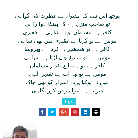
پوچھ اس سے کہ مقبول ہے فطرت کی گواہی
تو صاحب منزل ہے کہ بھٹکا ہوا راہی
کافر ہے مسلماں تو نہ شاہی نہ فقيری
مومن ہے تو کرتا ہے فقيری ميں بھی شاہی
کافر ہے تو شمشير پہ کرتا ہے بھروسا
مومن ہے تو بے تيغ بھی لڑتا ہے سپاہی
کافر ہے تو ہے تابع تقدير مسلماں
مومن ہے تو وہ آپ ہے تقدير الہی
ميں نے توکيا پردۂ اسرار کو بھی چاک
ديرينہ ہے تيرا مرض کور نگاہی
Tags