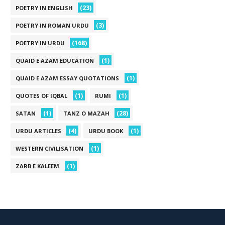
(23)
POETRY IN ENGLISH
(3)
POETRY IN ROMAN URDU
(168)
POETRY IN URDU
(1)
QUAID E AZAM EDUCATION
(1)
QUAID E AZAM ESSAY QUOTATIONS
(1)
(1)
QUOTES OF IQBAL
RUMI
(1)
(28)
SATAN
TANZ O MAZAH
(4)
(1)
URDU ARTICLES
URDU BOOK
(1)
WESTERN CIVILISATION
(1)
ZARB E KALEEM