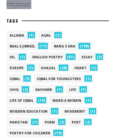
TAGS
(1)
(1)
ALLAMA
AQAL
(17)
(198)
BAAL E JIBREEL
BANG E DRA
(1)
(61)
(3)
DIL
ENGLISH POETRY
ESSAY
(1)
(28)
(1)
EUROPE
GHAZAL
HEART
(3)
(1)
IQBAL
IQBAL FOR YOUNGSTERS
(2)
(1)
(1)
ISHQ
KASHIMR
LIFE
(10)
(1)
LIFE OF IQBAL
MARD-E-MOMIN
(1)
(1)
MODERN EDUCATION
MOVEMENT
(1)
(2)
(2)
PAKISTAN
POEM
POET
(10)
POETRY FOR CHILDREN