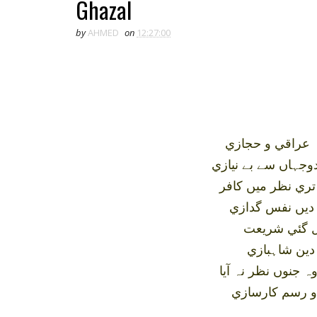
Ghazal
by
AHMED
on
12:27:00
ہ عراقي و حجازي
وجہاں سے بے نيازي
تري نظر ميں کافر
 ديں نفس گدازي
بدل گئي شريعت
دين شاہبازي
 جنوں نظر نہ آيا
و رسم کارسازي