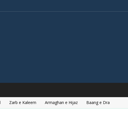
l
Zarb e Kaleem
Armaghan e Hijaz
Baang e Dra