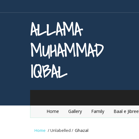
ALLAMA
MUHAMMAD
IQBAL
Home
Gallery
Family
Baal e Jibree
Home
/
Unlabelled
/
Ghazal