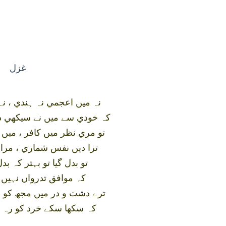
غزل
نہ ميں اعجمي نہ ہندي ، ن
کہ خودي سے ميں نے سيکھي د
تو مري نظر ميں کافر ، ميں 
ترا ديں نفس شماري ، مرا
تو بدل گيا تو بہتر کہ 
کہ موافق تدرواں نہيں 
ترے دشت و در ميں مجھ کو وہ
کہ سکھا سکے خرد کو رہ 