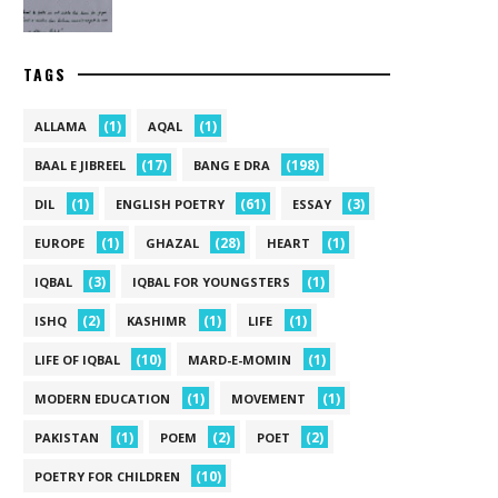
TAGS
(1)
(1)
ALLAMA
AQAL
(17)
(198)
BAAL E JIBREEL
BANG E DRA
(1)
(61)
(3)
DIL
ENGLISH POETRY
ESSAY
(1)
(28)
(1)
EUROPE
GHAZAL
HEART
(3)
(1)
IQBAL
IQBAL FOR YOUNGSTERS
(2)
(1)
(1)
ISHQ
KASHIMR
LIFE
(10)
(1)
LIFE OF IQBAL
MARD-E-MOMIN
(1)
(1)
MODERN EDUCATION
MOVEMENT
(1)
(2)
(2)
PAKISTAN
POEM
POET
(10)
POETRY FOR CHILDREN