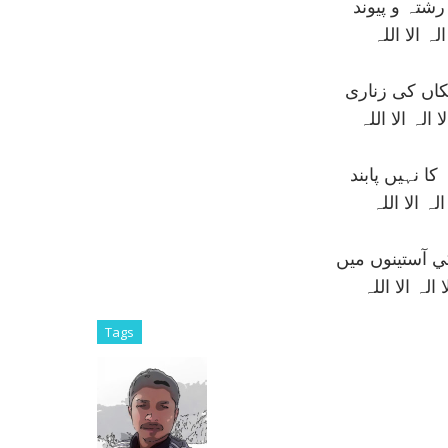
رشتہ و پيوند
ہ الا اللہ
اں کی زناری
الہ الا اللہ
ا نہيں پابند
ہ الا اللہ
 آستينوں ميں
لہ الا اللہ
Tags