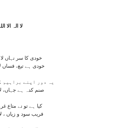
لا الہ الا الل
خودی کا سر نہاں لا ال
خودی ہے تيغ، فساں لا ا
يہ دور اپنے براہيم کی
صنم کدہ ہے جہاں، لا ا
کيا ہے تو نے متاع غر
فريب سود و زياں ، لا ا