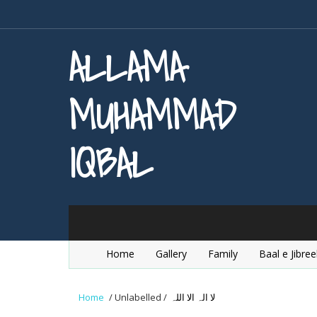
ALLAMA
MUHAMMAD
IQBAL
Home
Gallery
Family
Baal e Jibree
Home
/
Unlabelled
/
لا الہ الا اللہ