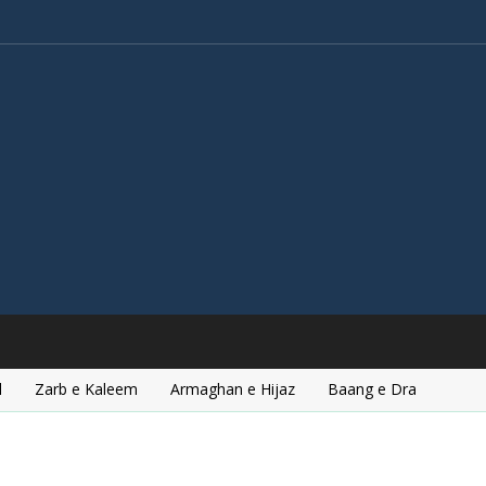
l
Zarb e Kaleem
Armaghan e Hijaz
Baang e Dra