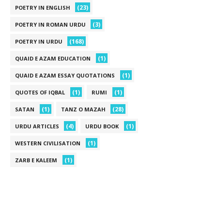
(23)
POETRY IN ENGLISH
(3)
POETRY IN ROMAN URDU
(168)
POETRY IN URDU
(1)
QUAID E AZAM EDUCATION
(1)
QUAID E AZAM ESSAY QUOTATIONS
(1)
(1)
QUOTES OF IQBAL
RUMI
(1)
(28)
SATAN
TANZ O MAZAH
(4)
(1)
URDU ARTICLES
URDU BOOK
(1)
WESTERN CIVILISATION
(1)
ZARB E KALEEM