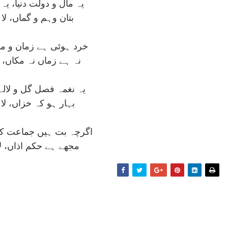
يہ مال و دولت دنيا، يہ 
بتان وہم و گماں، لا ال
خرد ہوئی ہے زمان و مک
نہ ہے زماں نہ مکاں، لا 
يہ نغمہ فصل گل و لالہ ک
بہار ہو کہ خزاں، لا ال
اگرچہ بت ہيں جماعت کي
مجھے ہے حکم اذاں، لا ا