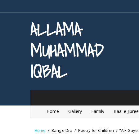
ALLAMA
MUHAMMAD
IQBAL
Home
Gallery
Family
Baal e Jibree
Home
/
Bang e Dra
/
Poetry for Children
/
"Aik Gaye 