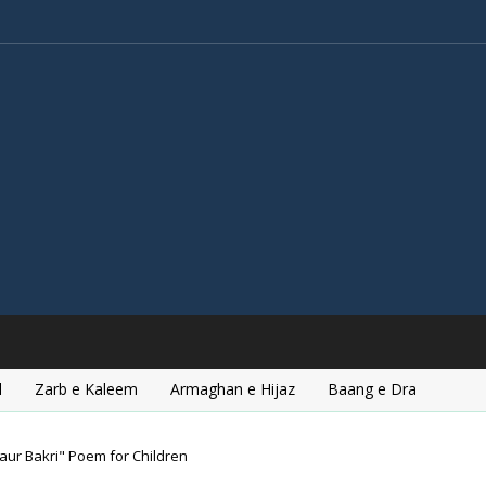
l
Zarb e Kaleem
Armaghan e Hijaz
Baang e Dra
aur Bakri" Poem for Children