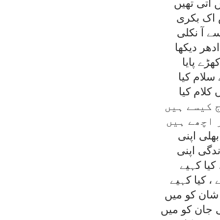
 آتی تھيں
اک بکری
ے آ نکلی
دھر ديکھا
ھڑے پايا
سلام کيا
کلام کيا
 کيسے ہيں
 اچھے ہيں
ھلی اپنی
دگی اپنی
 کيا کہيے
، کيا کہيے
شان کو ميں
ی جان کو ميں