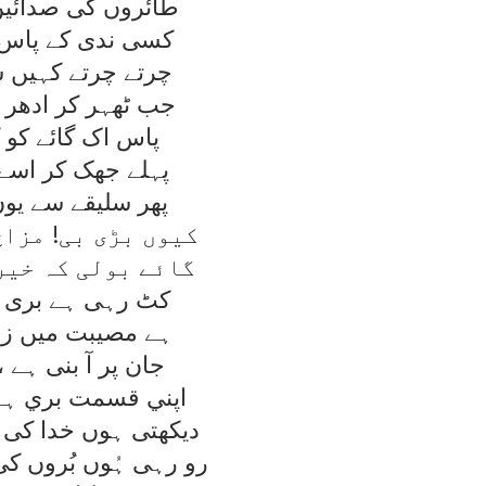
طائروں کی صدائيں
کسی ندی کے پاس 
چرتے چرتے کہيں س
جب ٹھہر کر ادھر ا
پاس اک گائے کو ک
پہلے جھک کر اسے 
پھر سليقے سے يوں 
کيوں بڑی بی! مزاج
گائے بولی کہ خير
کٹ رہی ہے بری ب
ہے مصيبت ميں زن
جان پر آ بنی ہے ،
اپني قسمت بري ہے 
ديکھتی ہوں خدا کی 
رو رہی ہُوں بُروں ک