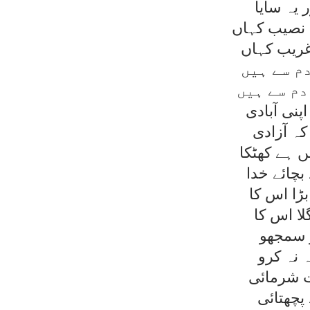
 يہ سايا
نصيب کہاں
م سے ہيں
دم سے ہيں
پنی آبادی
کہ آزادی
ں ہے کھٹکا
بچائے خدا
ڑا اس کا
لا اس کا
ر سمجھو
 نہ کرو
ت شرمائی
پچھتائی