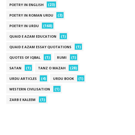
(23)
POETRY IN ENGLISH
(3)
POETRY IN ROMAN URDU
(168)
POETRY IN URDU
(1)
QUAID E AZAM EDUCATION
(1)
QUAID E AZAM ESSAY QUOTATIONS
(1)
(1)
QUOTES OF IQBAL
RUMI
(1)
(28)
SATAN
TANZ O MAZAH
(4)
(1)
URDU ARTICLES
URDU BOOK
(1)
WESTERN CIVILISATION
(1)
ZARB E KALEEM