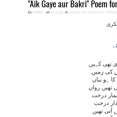
"Aik Gaye aur Bakri" Poem fo
by
AHMED
on
15:12:00
in
Bang e Dra
,
Poetry for Childre
بکری
ے
ی تھی کہيں
س کی زميں
ا ہو بياں
تھيں رواں
شمار درخت
دار درخت
 آتی تھيں