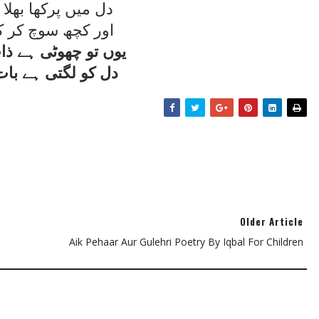
دل ميں پرکھا بھلا 
اور کچھ سوچ کر ک
يوں تو چھوٹی ہے ذ
دل کو لگتی ہے با
Older Article
Aik Pehaar Aur Gulehri Poetry By Iqbal For Children