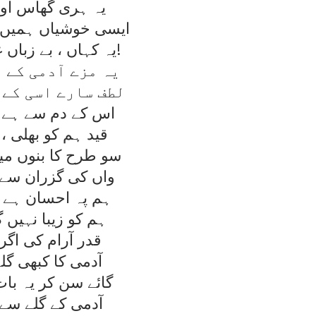
يہ ہری گھاس اور
ايسی خوشياں ہميں 
يہ کہاں ، بے زباں غريب کہاں!
يہ مزے آدمی کے د
لطف سارے اسی کے 
اس کے دم سے ہے ا
قيد ہم کو بھلی ، 
سو طرح کا بنوں مي
واں کی گزران سے 
ہم پہ احسان ہے ب
ہم کو زيبا نہيں گ
قدر آرام کی اگ
آدمی کا کبھی گلہ
گائے سن کر يہ با
آدمی کے گلے سے 