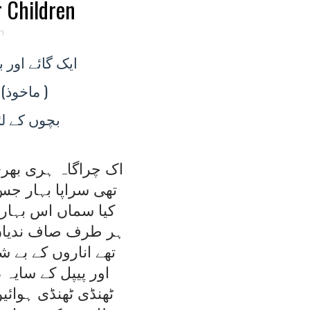
r Children
n
ايک
گائے اور 
(ماخوذ
)
بچوں
کے لئ
اک چراگاہ ہری بھر
تھی سراپا بہار ج
کيا سماں اس بہار ک
ہر طرف صاف ندياں 
تھے اناروں کے بے 
اور پيپل کے سايہ 
ٹھنڈی ٹھنڈی ہوائيں