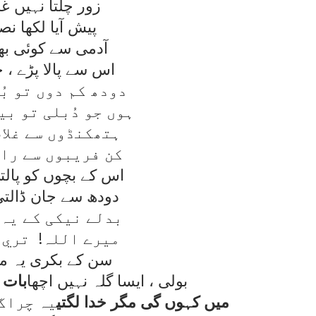
زور چلتا نہيں غر
پيش آيا لکھا نص
آدمی سے کوئی بھل
اس سے پالا پڑے ، خ
دودھ کم دوں تو بُ
ہوں جو دُبلی تو بي
ہتھکنڈوں سے غلام
کن فريبوں سے رام
اس کے بچوں کو پال
دودھ سے جان ڈالت
بدلے نيکی کے يہ 
ميرے اللہ! تري 
سن کے بکری يہ ما
بولی ، ايسا گلہ نہيں اچھا
بات 
ميں کہوں گی مگر خدا لگتی
يہ چراگ