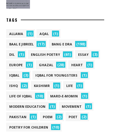
TAGS
(1)
(1)
ALLAMA
AQAL
(17)
(198)
BAAL E JIBREEL
BANG E DRA
(1)
(61)
(3)
DIL
ENGLISH POETRY
ESSAY
(1)
(28)
(1)
EUROPE
GHAZAL
HEART
(3)
(1)
IQBAL
IQBAL FOR YOUNGSTERS
(2)
(1)
(1)
ISHQ
KASHIMR
LIFE
(10)
(1)
LIFE OF IQBAL
MARD-E-MOMIN
(1)
(1)
MODERN EDUCATION
MOVEMENT
(1)
(2)
(2)
PAKISTAN
POEM
POET
(10)
POETRY FOR CHILDREN