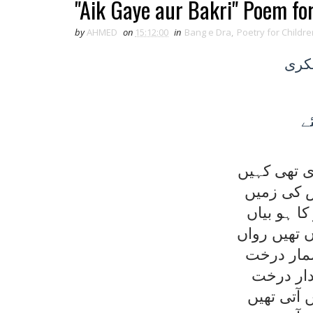
"Aik Gaye aur Bakri" Poem fo
by
AHMED
on
15:12:00
in
Bang e Dra
,
Poetry for Childre
بکری
ے
ی تھی کہيں
س کی زميں
ا ہو بياں
تھيں رواں
شمار درخت
دار درخت
 آتی تھيں