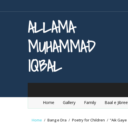
ALLAMA
MUHAMMAD
IQBAL
Home
Gallery
Family
Baal e Jibree
Home
/
Bang e Dra
/
Poetry for Children
/
"Aik Gaye 