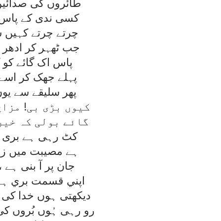
طائروں کی صدائيں
کسی ندی کے پاس 
چرتے چرتے کہيں س
جب ٹھہر کر ادھر ا
پاس اک گائے کو ک
پہلے جھک کر اسے 
پھر سليقے سے يوں 
کيوں بڑی بی! مزاج
گائے بولی کہ خير
کٹ رہی ہے بری ب
ہے مصيبت ميں زن
جان پر آ بنی ہے ،
اپني قسمت بري ہے 
ديکھتی ہوں خدا کی 
رو رہی ہُوں بُروں ک