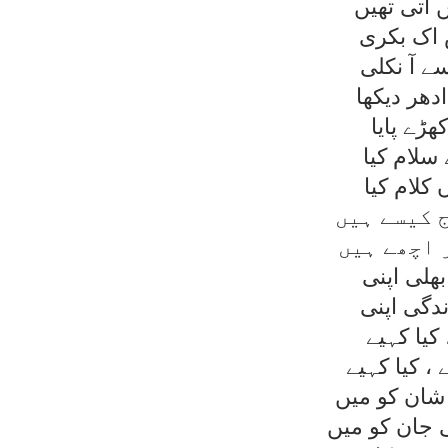
 آتی تھيں
اک بکری
ے آ نکلی
دھر ديکھا
ھڑے پايا
سلام کيا
کلام کيا
 کيسے ہيں
 اچھے ہيں
ھلی اپنی
دگی اپنی
 کيا کہيے
، کيا کہيے
شان کو ميں
ی جان کو ميں