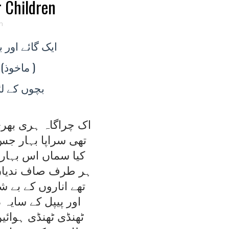
r Children
n
ايک
گائے اور 
(ماخوذ
)
بچوں
کے لئ
اک چراگاہ ہری بھر
تھی سراپا بہار ج
کيا سماں اس بہار ک
ہر طرف صاف ندياں 
تھے اناروں کے بے 
اور پيپل کے سايہ 
ٹھنڈی ٹھنڈی ہوائيں