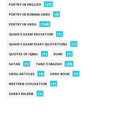
(23)
POETRY IN ENGLISH
(3)
POETRY IN ROMAN URDU
(168)
POETRY IN URDU
(1)
QUAID E AZAM EDUCATION
(1)
QUAID E AZAM ESSAY QUOTATIONS
(1)
(1)
QUOTES OF IQBAL
RUMI
(1)
(28)
SATAN
TANZ O MAZAH
(4)
(1)
URDU ARTICLES
URDU BOOK
(1)
WESTERN CIVILISATION
(1)
ZARB E KALEEM