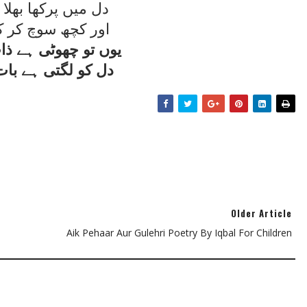
دل ميں پرکھا بھلا 
اور کچھ سوچ کر ک
يوں تو چھوٹی ہے ذ
دل کو لگتی ہے با
Older Article
Aik Pehaar Aur Gulehri Poetry By Iqbal For Children