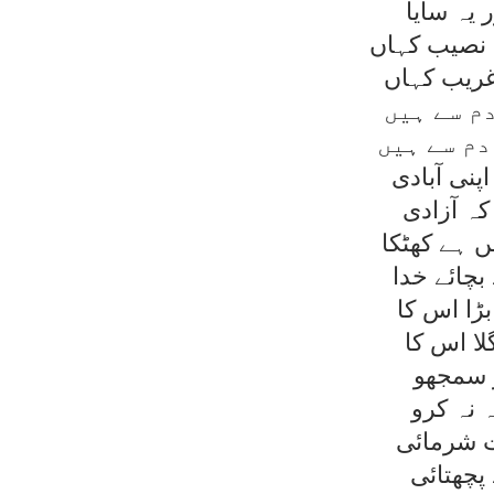
 يہ سايا
نصيب کہاں
م سے ہيں
دم سے ہيں
پنی آبادی
کہ آزادی
ں ہے کھٹکا
بچائے خدا
ڑا اس کا
لا اس کا
ر سمجھو
 نہ کرو
ت شرمائی
پچھتائی