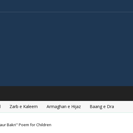
l
Zarb e Kaleem
Armaghan e Hijaz
Baang e Dra
aur Bakri" Poem for Children