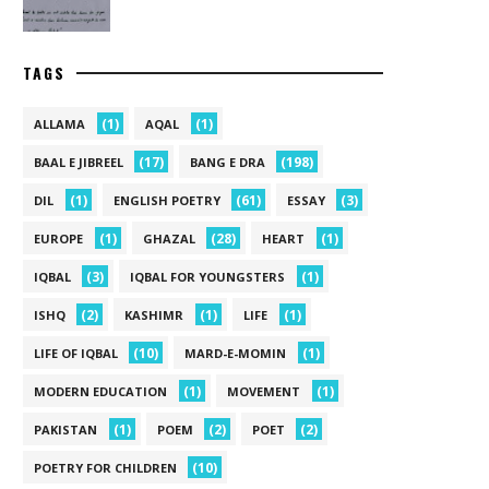
TAGS
(1)
(1)
ALLAMA
AQAL
(17)
(198)
BAAL E JIBREEL
BANG E DRA
(1)
(61)
(3)
DIL
ENGLISH POETRY
ESSAY
(1)
(28)
(1)
EUROPE
GHAZAL
HEART
(3)
(1)
IQBAL
IQBAL FOR YOUNGSTERS
(2)
(1)
(1)
ISHQ
KASHIMR
LIFE
(10)
(1)
LIFE OF IQBAL
MARD-E-MOMIN
(1)
(1)
MODERN EDUCATION
MOVEMENT
(1)
(2)
(2)
PAKISTAN
POEM
POET
(10)
POETRY FOR CHILDREN