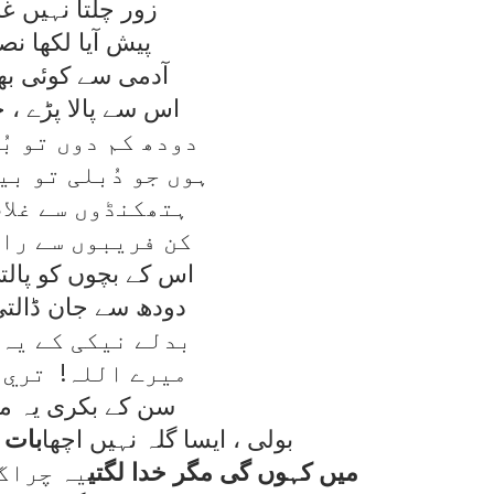
زور چلتا نہيں غر
پيش آيا لکھا نص
آدمی سے کوئی بھل
اس سے پالا پڑے ، خ
دودھ کم دوں تو بُ
ہوں جو دُبلی تو بي
ہتھکنڈوں سے غلام
کن فريبوں سے رام
اس کے بچوں کو پال
دودھ سے جان ڈالت
بدلے نيکی کے يہ 
ميرے اللہ! تري 
سن کے بکری يہ ما
بولی ، ايسا گلہ نہيں اچھا
بات 
ميں کہوں گی مگر خدا لگتی
يہ چراگ