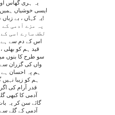
يہ ہری گھاس اور
ايسی خوشياں ہميں 
يہ کہاں ، بے زباں غريب کہاں!
يہ مزے آدمی کے د
لطف سارے اسی کے 
اس کے دم سے ہے ا
قيد ہم کو بھلی ، 
سو طرح کا بنوں مي
واں کی گزران سے 
ہم پہ احسان ہے ب
ہم کو زيبا نہيں گ
قدر آرام کی اگ
آدمی کا کبھی گلہ
گائے سن کر يہ با
آدمی کے گلے سے 