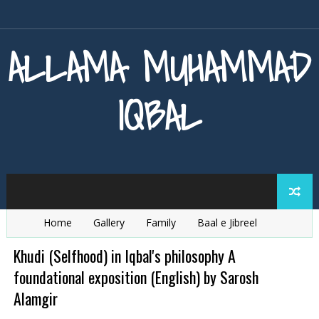
ALLAMA MUHAMMAD
IQBAL
Home
Gallery
Family
Baal e Jibreel
Zarb e Kaleem
Armaghan e Hijaz
Baang e Dra
Khudi (Selfhood) in Iqbal's philosophy A
foundational exposition (English) by Sarosh
Alamgir