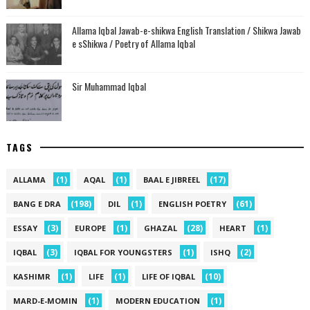
Allama Iqbal Jawab-e-shikwa English Translation / Shikwa Jawab
e sShikwa / Poetry of Allama Iqbal
Sir Muhammad Iqbal
TAGS
(1)
(1)
(17)
ALLAMA
AQAL
BAAL E JIBREEL
(198)
(1)
(61)
BANG E DRA
DIL
ENGLISH POETRY
(3)
(1)
(28)
(1)
ESSAY
EUROPE
GHAZAL
HEART
(3)
(1)
(2)
IQBAL
IQBAL FOR YOUNGSTERS
ISHQ
(1)
(1)
(10)
KASHIMR
LIFE
LIFE OF IQBAL
(1)
(1)
MARD-E-MOMIN
MODERN EDUCATION