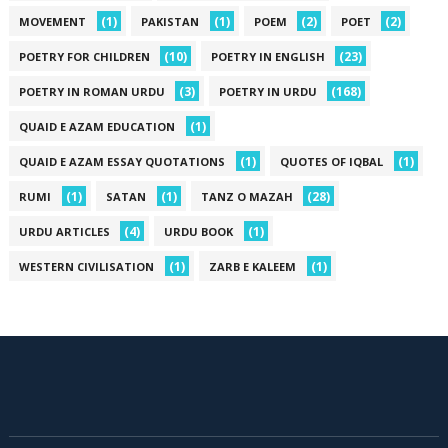
(1)
(1)
(2)
(2)
MOVEMENT
PAKISTAN
POEM
POET
(10)
(23)
POETRY FOR CHILDREN
POETRY IN ENGLISH
(3)
(168)
POETRY IN ROMAN URDU
POETRY IN URDU
(1)
QUAID E AZAM EDUCATION
(1)
(1)
QUAID E AZAM ESSAY QUOTATIONS
QUOTES OF IQBAL
(1)
(1)
(28)
RUMI
SATAN
TANZ O MAZAH
(4)
(1)
URDU ARTICLES
URDU BOOK
(1)
(1)
WESTERN CIVILISATION
ZARB E KALEEM