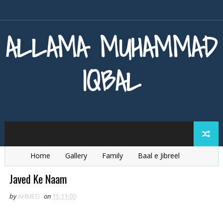
ALLAMA MUHAMMAD
IQBAL
Home
Gallery
Family
Baal e Jibreel
Zarb e Kaleem
Armaghan e Hijaz
Baang e Dra
Javed Ke Naam
by
AHMED
on
15:11:00