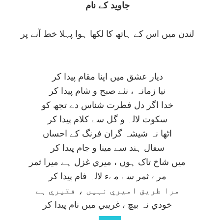
جاويد کے نام
لندن ميں اس کے ہاتھ کا لکھا ہوا پہلا خط آنے پر
ديار عشق ميں اپنا مقام پيدا کر
نيا زمانہ ، نئے صبح و شام پيدا کر
خدا اگر دل فطرت شناس دے تجھ کو
سکوت لالہ و گل سے کلام پيدا کر
اٹھا نہ شيشہ گران فرنگ کے احساں
سفال ہند سے مينا و جام پيدا کر
ميں شاخ تاک ہوں ، ميري غزل ہے ميرا ثمر
مرے ثمر سے مےء لالہ فام پيدا کر
مرا طريق اميري نہيں ، فقيري ہے
خودي نہ بيچ ، غريبي ميں نام پيدا کر