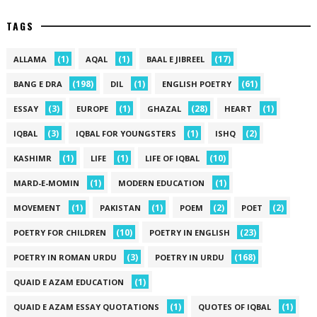
TAGS
(1)
(1)
(17)
ALLAMA
AQAL
BAAL E JIBREEL
(198)
(1)
(61)
BANG E DRA
DIL
ENGLISH POETRY
(3)
(1)
(28)
(1)
ESSAY
EUROPE
GHAZAL
HEART
(3)
(1)
(2)
IQBAL
IQBAL FOR YOUNGSTERS
ISHQ
(1)
(1)
(10)
KASHIMR
LIFE
LIFE OF IQBAL
(1)
(1)
MARD-E-MOMIN
MODERN EDUCATION
(1)
(1)
(2)
(2)
MOVEMENT
PAKISTAN
POEM
POET
(10)
(23)
POETRY FOR CHILDREN
POETRY IN ENGLISH
(3)
(168)
POETRY IN ROMAN URDU
POETRY IN URDU
(1)
QUAID E AZAM EDUCATION
(1)
(1)
QUAID E AZAM ESSAY QUOTATIONS
QUOTES OF IQBAL