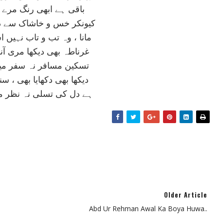
باقی ہے ابھی رنگ مرے 
کيونکر خس و خاشاک سے د
مانا ، وہ تب و تاب نہيں
غرناطہ بھی ديکھا مری آن
تسکين مسافر نہ سفر مي
ديکھا بھی دکھايا بھی ، سن
ہے دل کی تسلی نہ نظر مي
Older Article
Abd Ur Rehman Awal Ka Boya Huwa..