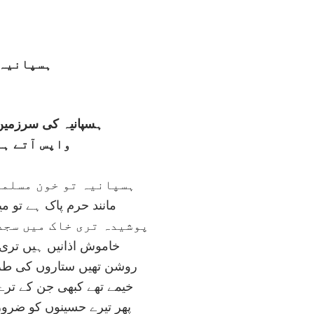
ہسپانيہ
ہسپانيہ کی سرزمين 
واپس آتے ہ
ہسپانيہ تو خون مسلما
مانند حرم پاک ہے تو م
پوشيدہ تری خاک ميں سجد
خاموش اذانيں ہيں تری 
روشن تھيں ستاروں کی طر
خيمے تھے کبھی جن کے ترے
پھر تيرے حسينوں کو ضرو