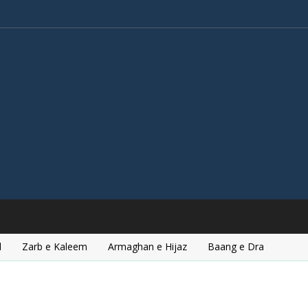
l
Zarb e Kaleem
Armaghan e Hijaz
Baang e Dra