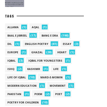
TAGS
(1)
(1)
ALLAMA
AQAL
(17)
(198)
BAAL E JIBREEL
BANG E DRA
(1)
(61)
(3)
DIL
ENGLISH POETRY
ESSAY
(1)
(28)
(1)
EUROPE
GHAZAL
HEART
(3)
(1)
IQBAL
IQBAL FOR YOUNGSTERS
(2)
(1)
(1)
ISHQ
KASHIMR
LIFE
(10)
(1)
LIFE OF IQBAL
MARD-E-MOMIN
(1)
(1)
MODERN EDUCATION
MOVEMENT
(1)
(2)
(2)
PAKISTAN
POEM
POET
(10)
POETRY FOR CHILDREN