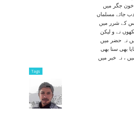
خون جگر ميں
ب جائے مسلماں
 اس کے شرر ميں
کھوں نے و ليکن
ں نہ حضر ميں
ايا بھی سنا بھی
ں ، نہ خبر ميں
Tags