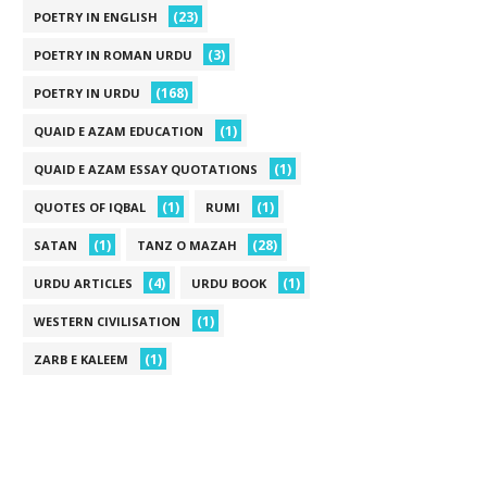
(23)
POETRY IN ENGLISH
(3)
POETRY IN ROMAN URDU
(168)
POETRY IN URDU
(1)
QUAID E AZAM EDUCATION
(1)
QUAID E AZAM ESSAY QUOTATIONS
(1)
(1)
QUOTES OF IQBAL
RUMI
(1)
(28)
SATAN
TANZ O MAZAH
(4)
(1)
URDU ARTICLES
URDU BOOK
(1)
WESTERN CIVILISATION
(1)
ZARB E KALEEM