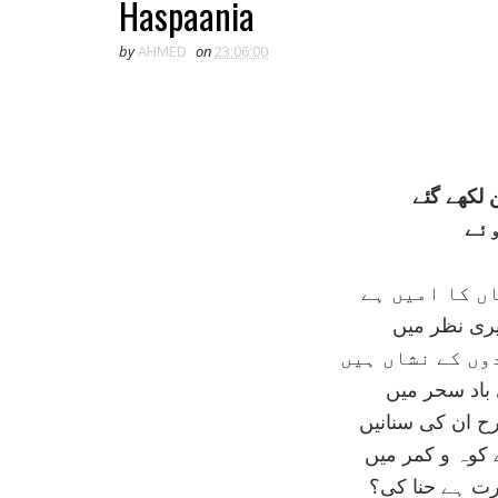
Haspaania
by
AHMED
on
23:06:00
لکھے گئے
وئے
ں کا اميں ہے
يری نظر ميں
وں کے نشاں ہيں
باد سحر ميں
ح ان کی سنانيں
 کوہ و کمر ميں
رت ہے حنا کی؟