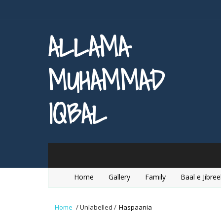
ALLAMA
MUHAMMAD
IQBAL
Home
Gallery
Family
Baal e Jibree
Home
/
Unlabelled
/
Haspaania