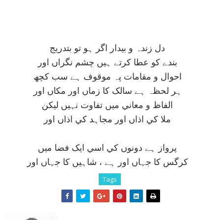
دل زندہ و بيدار اگر ہو تو بتدريج
بندے کو عطا کرتے ہيں چشم نگراں اور
احوال و مقامات پہ موقوف ہے سب کچھ
ہر لحظہ ہے سالک کا زماں اور مکاں اور
الفاظ و معاني ميں تفاوت نہيں ليکن
ملا کي اذاں اور مجاہد کي اذاں اور
پرواز ہے دونوں کي اسي ايک فضا ميں
کرگس کا جہاں اور ہے ، شاہيں کا جہاں اور
Tags