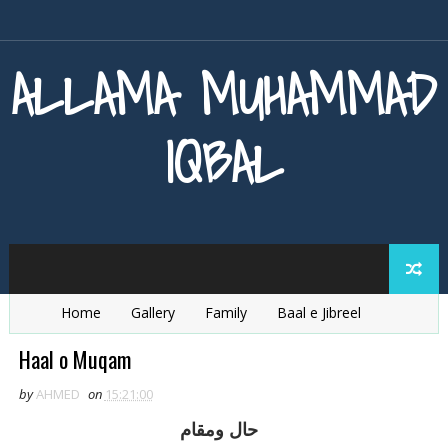
ALLAMA MUHAMMAD
IQBAL
Home
Gallery
Family
Baal e Jibreel
Zarb e Kaleem
Armaghan e Hijaz
Baang e Dra
Haal o Muqam
by
AHMED
on
15:21:00
حال ومقام