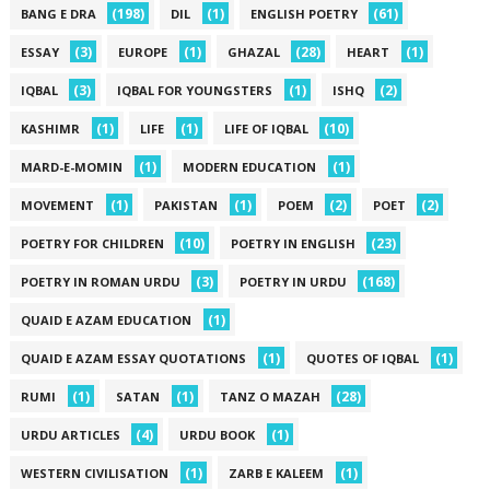
(198)
(1)
(61)
BANG E DRA
DIL
ENGLISH POETRY
(3)
(1)
(28)
(1)
ESSAY
EUROPE
GHAZAL
HEART
(3)
(1)
(2)
IQBAL
IQBAL FOR YOUNGSTERS
ISHQ
(1)
(1)
(10)
KASHIMR
LIFE
LIFE OF IQBAL
(1)
(1)
MARD-E-MOMIN
MODERN EDUCATION
(1)
(1)
(2)
(2)
MOVEMENT
PAKISTAN
POEM
POET
(10)
(23)
POETRY FOR CHILDREN
POETRY IN ENGLISH
(3)
(168)
POETRY IN ROMAN URDU
POETRY IN URDU
(1)
QUAID E AZAM EDUCATION
(1)
(1)
QUAID E AZAM ESSAY QUOTATIONS
QUOTES OF IQBAL
(1)
(1)
(28)
RUMI
SATAN
TANZ O MAZAH
(4)
(1)
URDU ARTICLES
URDU BOOK
(1)
(1)
WESTERN CIVILISATION
ZARB E KALEEM