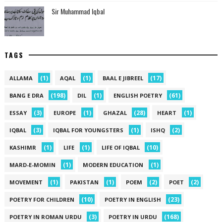
Sir Muhammad Iqbal
TAGS
(1)
(1)
(17)
ALLAMA
AQAL
BAAL E JIBREEL
(198)
(1)
(61)
BANG E DRA
DIL
ENGLISH POETRY
(3)
(1)
(28)
(1)
ESSAY
EUROPE
GHAZAL
HEART
(3)
(1)
(2)
IQBAL
IQBAL FOR YOUNGSTERS
ISHQ
(1)
(1)
(10)
KASHIMR
LIFE
LIFE OF IQBAL
(1)
(1)
MARD-E-MOMIN
MODERN EDUCATION
(1)
(1)
(2)
(2)
MOVEMENT
PAKISTAN
POEM
POET
(10)
(23)
POETRY FOR CHILDREN
POETRY IN ENGLISH
(3)
(168)
POETRY IN ROMAN URDU
POETRY IN URDU