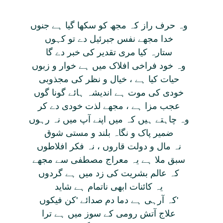
وہ حرف راز کہ مجھ کو سکھا گيا ہے جنوں
خدا مجھے نفس جبرئيل دے تو کہوں
ستارہ کيا مری تقدير کی خبر دے گا
وہ خود فراخی افلاک ميں ہے خوار و زبوں
حيات کيا ہے ، خيال و نظر کی مجذوبی
خودی کی موت ہے انديشہ ہائے گونا گوں
عجب مزا ہے ، مجھے لذت خودی دے کر
وہ چاہتے ہيں کہ ميں اپنے آپ ميں نہ رہوں
ضمير پاک و نگاہ بلند و مستی شوق
نہ مال و دولت قاروں ، نہ فکر افلاطوں
سبق ملا ہے يہ معراج مصطفی سے مجھے
کہ عالم بشريت کی زد ميں ہے گردوں
يہ کائنات ابھی ناتمام ہے شايد
کہ آرہی ہے دما دم صدائے 'کن فيکوں'
علاج آتش رومی کے سوز ميں ہے ترا