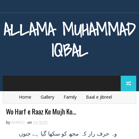
ALLAMA MUHAMMAD
IQBAL
Home
Gallery
Family
Baal e Jibreel
Zarb e Kaleem
Armaghan e Hijaz
Baang e Dra
Wo Harf e Raaz Ke Mujh Ko...
by
AHMED
on
14:18:00
وہ
حرف راز کہ مجھ کو سکھا گيا ہے جنوں