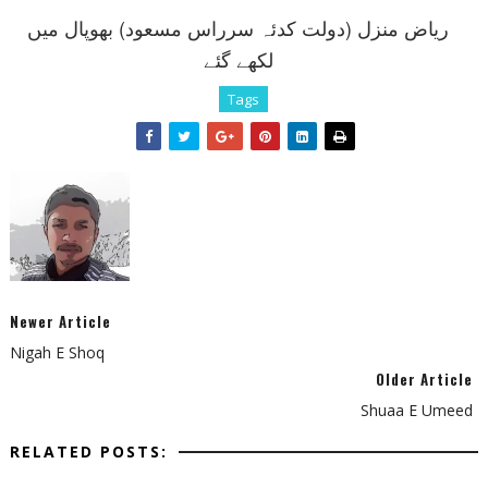
رياض منزل (دولت کدئہ سرراس مسعود) بھوپال ميں
لکھے گئے
Tags
Newer Article
Nigah E Shoq
Older Article
Shuaa E Umeed
RELATED POSTS: