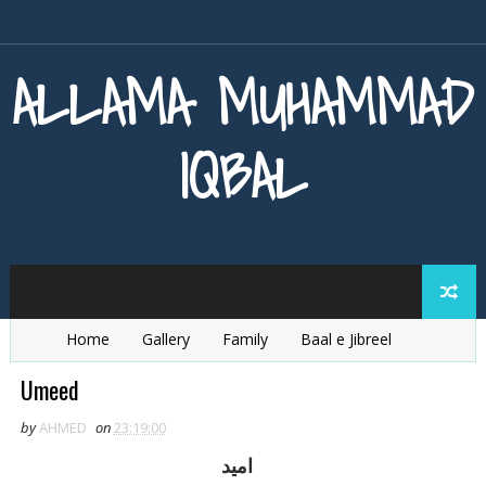
ALLAMA MUHAMMAD
IQBAL
Home
Gallery
Family
Baal e Jibreel
Zarb e Kaleem
Armaghan e Hijaz
Baang e Dra
Umeed
by
AHMED
on
23:19:00
اميد