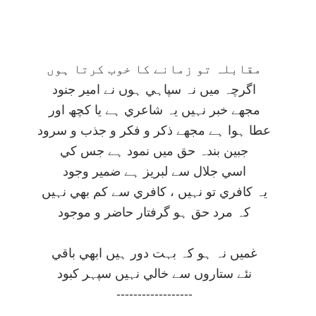
مقابلہ تو زمانے کا خوب کرتا ہوں
اگرچہ ميں نہ سپاہي ہوں نے امير جنود
مجھے خبر نہيں يہ شاعري ہے يا کچھ اور
عطا ہوا ہے مجھے ذکر و فکر و جذب و سرود
جبين بندہ حق ميں نمود ہے جس کي
اسي جلال سے لبريز ہے ضمير وجود
يہ کافري تو نہيں ، کافري سے کم بھي نہيں
کہ مرد حق ہو گرفتار حاضر و موجود
غميں نہ ہو کہ بہت دور ہيں ابھي باقي
نئے ستاروں سے خالي نہيں سپہر کبود
------------------