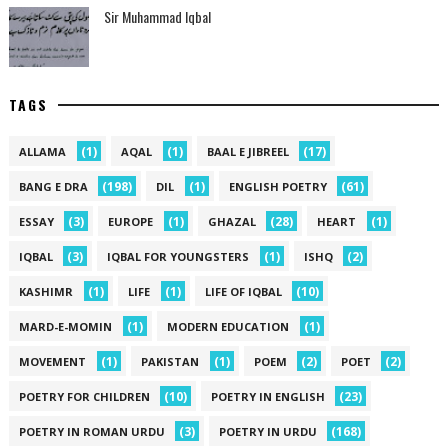
Sir Muhammad Iqbal
TAGS
(1)
(1)
(17)
ALLAMA
AQAL
BAAL E JIBREEL
(198)
(1)
(61)
BANG E DRA
DIL
ENGLISH POETRY
(3)
(1)
(28)
(1)
ESSAY
EUROPE
GHAZAL
HEART
(3)
(1)
(2)
IQBAL
IQBAL FOR YOUNGSTERS
ISHQ
(1)
(1)
(10)
KASHIMR
LIFE
LIFE OF IQBAL
(1)
(1)
MARD-E-MOMIN
MODERN EDUCATION
(1)
(1)
(2)
(2)
MOVEMENT
PAKISTAN
POEM
POET
(10)
(23)
POETRY FOR CHILDREN
POETRY IN ENGLISH
(3)
(168)
POETRY IN ROMAN URDU
POETRY IN URDU