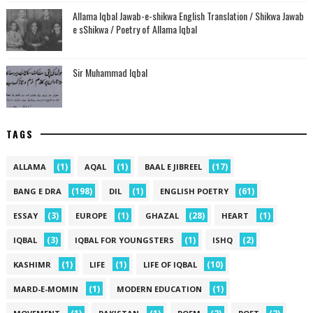
Allama Iqbal Jawab-e-shikwa English Translation / Shikwa Jawab
e sShikwa / Poetry of Allama Iqbal
Sir Muhammad Iqbal
TAGS
(1)
(1)
(17)
ALLAMA
AQAL
BAAL E JIBREEL
(198)
(1)
(61)
BANG E DRA
DIL
ENGLISH POETRY
(3)
(1)
(28)
(1)
ESSAY
EUROPE
GHAZAL
HEART
(3)
(1)
(2)
IQBAL
IQBAL FOR YOUNGSTERS
ISHQ
(1)
(1)
(10)
KASHIMR
LIFE
LIFE OF IQBAL
(1)
(1)
MARD-E-MOMIN
MODERN EDUCATION