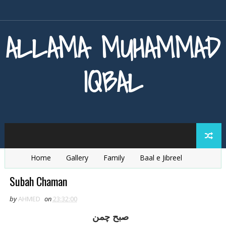
ALLAMA MUHAMMAD
IQBAL
Home
Gallery
Family
Baal e Jibreel
Zarb e Kaleem
Armaghan e Hijaz
Baang e Dra
Subah Chaman
by
AHMED
on
23:32:00
صبح چمن