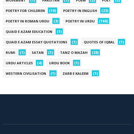
(1)
(1)
(2)
(2)
MOVEMENT
PAKISTAN
POEM
POET
(10)
(23)
POETRY FOR CHILDREN
POETRY IN ENGLISH
(3)
(168)
POETRY IN ROMAN URDU
POETRY IN URDU
(1)
QUAID E AZAM EDUCATION
(1)
(1)
QUAID E AZAM ESSAY QUOTATIONS
QUOTES OF IQBAL
(1)
(1)
(28)
RUMI
SATAN
TANZ O MAZAH
(4)
(1)
URDU ARTICLES
URDU BOOK
(1)
(1)
WESTERN CIVILISATION
ZARB E KALEEM