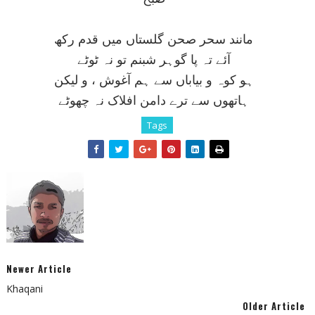
مانند سحر صحن گلستاں ميں قدم رکھ
آئے تہ پا گوہر شبنم تو نہ ٹوٹے
ہو کوہ و بياباں سے ہم آغوش ، و ليکن
ہاتھوں سے ترے دامن افلاک نہ چھوٹے
Tags
Newer Article
Khaqani
Older Article