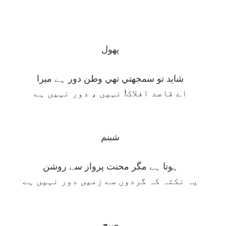
پھول
شايد تو سمجھتي تھي وطن دور ہے ميرا
اے قاصد افلاک! نہيں ، دور نہيں ہے
شبنم
ہوتا ہے مگر محنت پرواز سے روشن
يہ نکتہ کہ گردوں سے زميں دور نہيں ہے
صبح