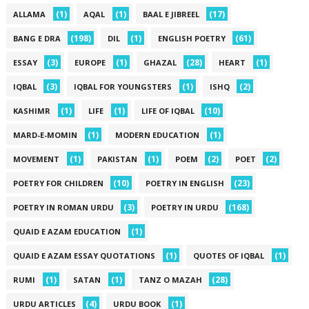
(1)
(1)
(17)
ALLAMA
AQAL
BAAL E JIBREEL
(198)
(1)
(61)
BANG E DRA
DIL
ENGLISH POETRY
(3)
(1)
(28)
(1)
ESSAY
EUROPE
GHAZAL
HEART
(3)
(1)
(2)
IQBAL
IQBAL FOR YOUNGSTERS
ISHQ
(1)
(1)
(10)
KASHIMR
LIFE
LIFE OF IQBAL
(1)
(1)
MARD-E-MOMIN
MODERN EDUCATION
(1)
(1)
(2)
(2)
MOVEMENT
PAKISTAN
POEM
POET
(10)
(23)
POETRY FOR CHILDREN
POETRY IN ENGLISH
(3)
(168)
POETRY IN ROMAN URDU
POETRY IN URDU
(1)
QUAID E AZAM EDUCATION
(1)
(1)
QUAID E AZAM ESSAY QUOTATIONS
QUOTES OF IQBAL
(1)
(1)
(28)
RUMI
SATAN
TANZ O MAZAH
(4)
(1)
URDU ARTICLES
URDU BOOK