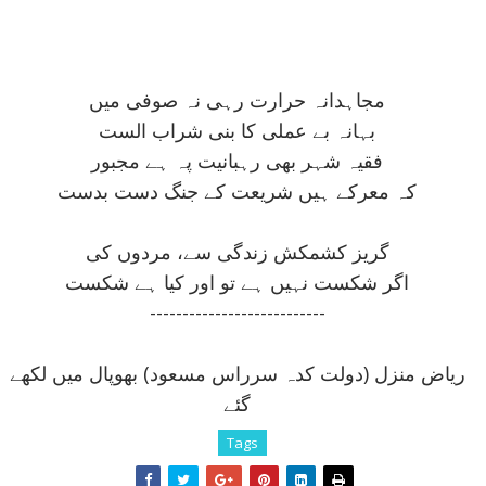
مجاہدانہ حرارت رہی نہ صوفی ميں
بہانہ بے عملی کا بنی شراب الست
فقيہ شہر بھی رہبانيت پہ ہے مجبور
کہ معرکے ہيں شريعت کے جنگ دست بدست
گريز کشمکش زندگی سے، مردوں کی
اگر شکست نہيں ہے تو اور کيا ہے شکست
---------------------------
رياض منزل (دولت کدہ سرراس مسعود) بھوپال ميں لکھے
گئے
Tags