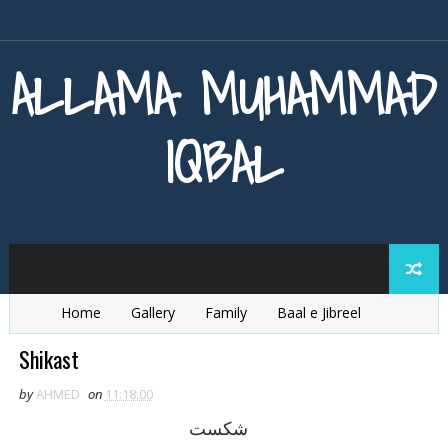
ALLAMA MUHAMMAD
IQBAL
Home
Gallery
Family
Baal e Jibreel
Zarb e Kaleem
Armaghan e Hijaz
Baang e Dra
Shikast
by
AHMED
on
11:18:00
شکست