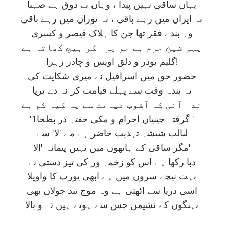
يہاں ساقی نہيں پيدا ، وہاں بے ذوق ہے صہبا
نہ ايراں ميں رہے باقی ، نہ توراں ميں رہے باقی
وہ بندے فقر تھا جن کا ہلاک قيصر و کسری
يہی شيخ حرم ہے جو چرا کر بيچ کھاتا ہے
گليم بوذر و دلق اويس و چادر زہرا!
حضور حق ميں اسرافيل نے ميری شکايت کی
يہ بندہ وقت سے پہلے قيامت کر نہ دے برپا
ندا آئی کہ آشوب قيامت سے يہ کيا کم ہے
'1گرفتہ چينياں احرام و مکی خفتہ در بطحا '
لبالب شيشہ تہذيب حاضر ہے مے 'لا' سے
مگر ساقی کے ہاتھوں ميں نہيں پيمانہ 'الا'
دبا رکھا ہے اس کو زخمہ ور کی تيز دستی نے
بہت نيچے سروں ميں ہے ابھی يورپ کا واويلا
اسی دريا سے اٹھتی ہے وہ موج تند جولاں بھی
نہنگوں کے نشيمن جس سے ہوتے ہيں تہ و بالا