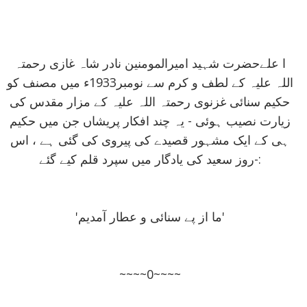
ا علےحضرت شہيد اميرالمومنين نادر شاہ غازی رحمتہ
اللہ عليہ کے لطف و کرم سے نومبر1933ء ميں مصنف کو
حکيم سنائی غزنوی رحمتہ اللہ عليہ کے مزار مقدس کی
زيارت نصيب ہوئی - يہ چند افکار پريشاں جن ميں حکيم
ہی کے ايک مشہور قصيدے کی پيروی کی گئی ہے ، اس
روز سعيد کی يادگار ميں سپرد قلم کيے گئے-:
'ما از پے سنائی و عطار آمديم'
~~~~0~~~~