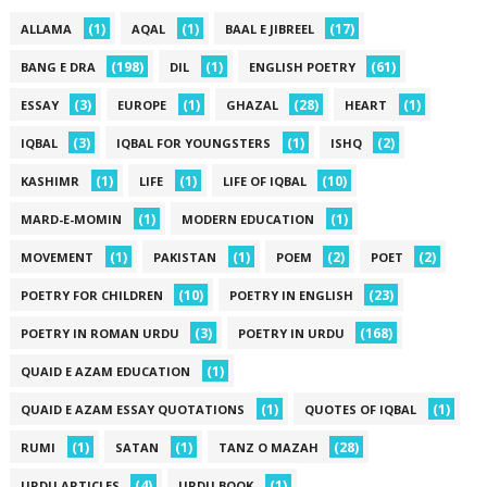
(1)
(1)
(17)
ALLAMA
AQAL
BAAL E JIBREEL
(198)
(1)
(61)
BANG E DRA
DIL
ENGLISH POETRY
(3)
(1)
(28)
(1)
ESSAY
EUROPE
GHAZAL
HEART
(3)
(1)
(2)
IQBAL
IQBAL FOR YOUNGSTERS
ISHQ
(1)
(1)
(10)
KASHIMR
LIFE
LIFE OF IQBAL
(1)
(1)
MARD-E-MOMIN
MODERN EDUCATION
(1)
(1)
(2)
(2)
MOVEMENT
PAKISTAN
POEM
POET
(10)
(23)
POETRY FOR CHILDREN
POETRY IN ENGLISH
(3)
(168)
POETRY IN ROMAN URDU
POETRY IN URDU
(1)
QUAID E AZAM EDUCATION
(1)
(1)
QUAID E AZAM ESSAY QUOTATIONS
QUOTES OF IQBAL
(1)
(1)
(28)
RUMI
SATAN
TANZ O MAZAH
(4)
(1)
URDU ARTICLES
URDU BOOK