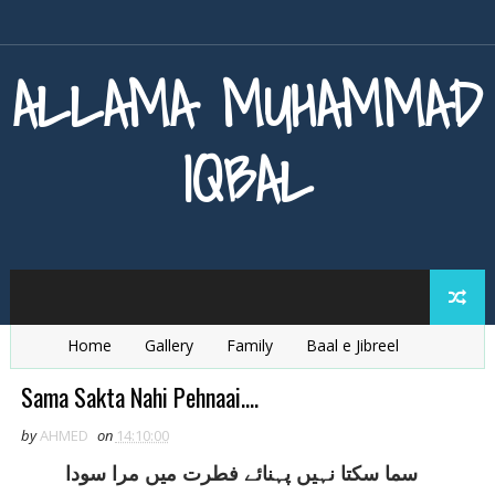
ALLAMA MUHAMMAD
IQBAL
Home
Gallery
Family
Baal e Jibreel
Zarb e Kaleem
Armaghan e Hijaz
Baang e Dra
Sama Sakta Nahi Pehnaai....
by
AHMED
on
14:10:00
سما سکتا نہيں پہنائے فطرت ميں مرا سودا