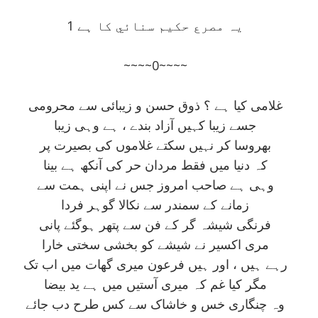
1 يہ مصرع حکيم سنائي کا ہے
~~~~0~~~~
غلامی کيا ہے ؟ ذوق حسن و زيبائی سے محرومی
جسے زيبا کہيں آزاد بندے ، ہے وہی زيبا
بھروسا کر نہيں سکتے غلاموں کی بصيرت پر
کہ دنيا ميں فقط مردان حر کی آنکھ ہے بينا
وہی ہے صاحب امروز جس نے اپنی ہمت سے
زمانے کے سمندر سے نکالا گوہر فردا
فرنگی شيشہ گر کے فن سے پتھر ہوگئے پانی
مری اکسير نے شيشے کو بخشی سختی خارا
رہے ہيں ، اور ہيں فرعون ميری گھات ميں اب تک
مگر کيا غم کہ ميری آستيں ميں ہے يد بيضا
وہ چنگاری خس و خاشاک سے کس طرح دب جائے