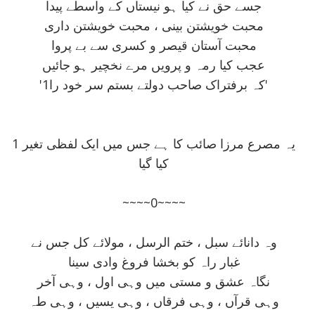
جسے حق نے کيا ہو نيستاں کے واسطے پيدا
محبت خويشتن بينی ، محبت خويشتن داری
محبت آستان قيصر و کسری سے بے پروا
عجب کيا رمہ و پرويں مرے نخچير ہو جائيں
'1کہ برفتراک صاحب دولتے بستم سر خود را'
1 يہ مصرع مرزا صائب کا ہے جس ميں ايک لفظی تغير
کيا گيا
~~~~0~~~~
وہ دانائے سبل ، ختم الرسل ، مولائے کل جس نے
غبار راہ کو بخشا فروغ وادی سينا
نگاہ عشق و مستی ميں وہی اول ، وہی آخر
وہی قرآں ، وہی فرقاں ، وہی يسيں ، وہی طہ