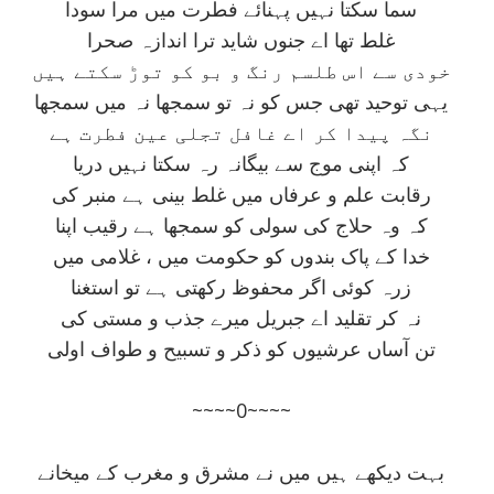
سما سکتا نہيں پہنائے فطرت ميں مرا سودا
غلط تھا اے جنوں شايد ترا اندازہ صحرا
خودی سے اس طلسم رنگ و بو کو توڑ سکتے ہيں
يہی توحيد تھی جس کو نہ تو سمجھا نہ ميں سمجھا
نگہ پيدا کر اے غافل تجلی عين فطرت ہے
کہ اپنی موج سے بيگانہ رہ سکتا نہيں دريا
رقابت علم و عرفاں ميں غلط بينی ہے منبر کی
کہ وہ حلاج کی سولی کو سمجھا ہے رقيب اپنا
خدا کے پاک بندوں کو حکومت ميں ، غلامی ميں
زرہ کوئی اگر محفوظ رکھتی ہے تو استغنا
نہ کر تقليد اے جبريل ميرے جذب و مستی کی
تن آساں عرشيوں کو ذکر و تسبيح و طواف اولی
~~~~0~~~~
بہت ديکھے ہيں ميں نے مشرق و مغرب کے ميخانے