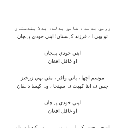
رومي بدلے ، شامي بدلے، بدلا ہندستان
تو بھي اے فرزند کہستاں! اپني خودي پہچان
اپني خودي پہچان
او غافل افغان
موسم اچھا ، پاني وافر ، مٹي بھي زرخيز
جس نے اپنا کھيت نہ سينچا ، وہ کيسا دہقان
اپني خودي پہچان
او غافل افغان
اونچي جس کي لہر نہيں ہے ، وہ کيسا درياے