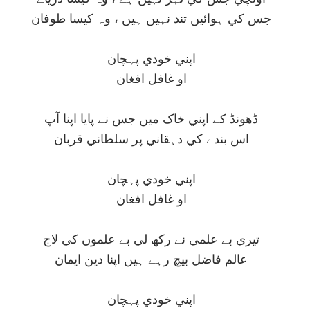
جس کي ہوائيں تند نہيں ہيں ، وہ کيسا طوفان
اپني خودي پہچان
او غافل افغان
ڈھونڈ کے اپني خاک ميں جس نے پايا اپنا آپ
اس بندے کي دہقاني پر سلطاني قربان
اپني خودي پہچان
او غافل افغان
تيري بے علمي نے رکھ لي بے علموں کي لاج
عالم فاضل بيچ رہے ہيں اپنا دين ايمان
اپني خودي پہچان