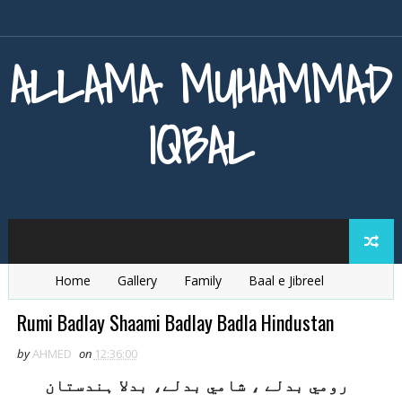
ALLAMA MUHAMMAD
IQBAL
Home
Gallery
Family
Baal e Jibreel
Zarb e Kaleem
Armaghan e Hijaz
Baang e Dra
Rumi Badlay Shaami Badlay Badla Hindustan
by
AHMED
on
12:36:00
رومي بدلے ، شامي بدلے، بدلا ہندستان