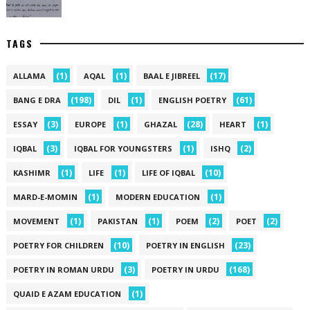
TAGS
(1)
(1)
(17)
ALLAMA
AQAL
BAAL E JIBREEL
(198)
(1)
(61)
BANG E DRA
DIL
ENGLISH POETRY
(3)
(1)
(28)
(1)
ESSAY
EUROPE
GHAZAL
HEART
(3)
(1)
(2)
IQBAL
IQBAL FOR YOUNGSTERS
ISHQ
(1)
(1)
(10)
KASHIMR
LIFE
LIFE OF IQBAL
(1)
(1)
MARD-E-MOMIN
MODERN EDUCATION
(1)
(1)
(2)
(2)
MOVEMENT
PAKISTAN
POEM
POET
(10)
(23)
POETRY FOR CHILDREN
POETRY IN ENGLISH
(3)
(168)
POETRY IN ROMAN URDU
POETRY IN URDU
(1)
QUAID E AZAM EDUCATION