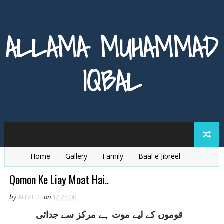
ALLAMA MUHAMMAD
IQBAL
Home
Gallery
Family
Baal e Jibreel
Zarb e Kaleem
Armaghan e Hijaz
Baang e Dra
Qomon Ke Liay Moat Hai..
by
AHMED
on
12:24:00
قوموں کے ليے موت ہے مرکز سے جدائی