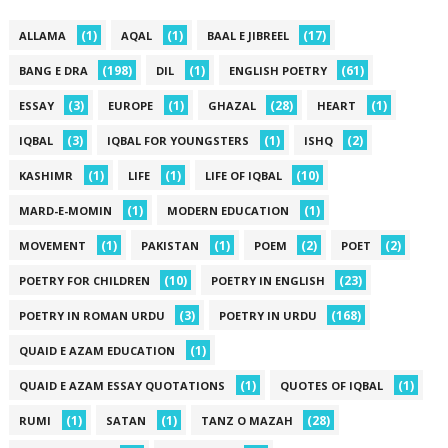
(1)
(1)
(17)
ALLAMA
AQAL
BAAL E JIBREEL
(198)
(1)
(61)
BANG E DRA
DIL
ENGLISH POETRY
(3)
(1)
(28)
(1)
ESSAY
EUROPE
GHAZAL
HEART
(3)
(1)
(2)
IQBAL
IQBAL FOR YOUNGSTERS
ISHQ
(1)
(1)
(10)
KASHIMR
LIFE
LIFE OF IQBAL
(1)
(1)
MARD-E-MOMIN
MODERN EDUCATION
(1)
(1)
(2)
(2)
MOVEMENT
PAKISTAN
POEM
POET
(10)
(23)
POETRY FOR CHILDREN
POETRY IN ENGLISH
(3)
(168)
POETRY IN ROMAN URDU
POETRY IN URDU
(1)
QUAID E AZAM EDUCATION
(1)
(1)
QUAID E AZAM ESSAY QUOTATIONS
QUOTES OF IQBAL
(1)
(1)
(28)
RUMI
SATAN
TANZ O MAZAH