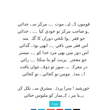
قوموں کے ليے موت ہے مرکز سے جدائي
ہو صاحب مرکز تو خودي کيا ہے ، خدائي
جو فقر ہوا تلخي دوراں کا گلہ مند
اس فقر ميں باقي ہے ابھي بوئے گدائي
اس دور ميں بھي مرد خدا کو ہے ميسر
جو معجزہ پربت کو بنا سکتا ہے رائي
در معرکہ بے سوز تو ذوقے نتواں يافت
اے بندئہ مومن تو کجائي ، تو کجائي
خورشيد ! سرا پردئہ مشرق سے نکل کر
پہنا مرے کہسار کو ملبوس حنائي
Tags