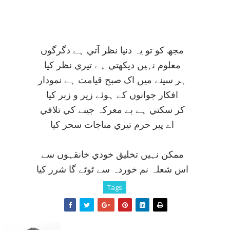
مجھ کو تو يہ دنيا نظر آتي ہے دگرگوں
معلوم نہيں ديکھتي ہے تيري نظر کيا
ہر سينے ميں اک صبح قيامت ہے نمودار
افکار جوانوں کے ہوئے زير و زبر کيا
کر سکتي ہے بے معرکہ جينے کي تلافي
اے پير حرم تيري مناجات سحر کيا
ممکن نہيں تخليق خودي خانقہوں سے
اس شعلہ نم خوردہ سے ٹوٹے گا شرر کيا
Tags