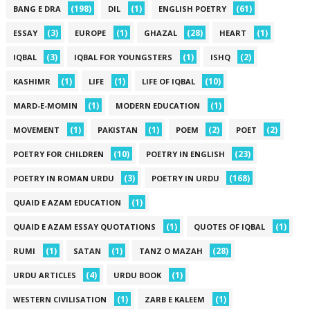
(198)
(1)
(61)
BANG E DRA
DIL
ENGLISH POETRY
(3)
(1)
(28)
(1)
ESSAY
EUROPE
GHAZAL
HEART
(3)
(1)
(2)
IQBAL
IQBAL FOR YOUNGSTERS
ISHQ
(1)
(1)
(10)
KASHIMR
LIFE
LIFE OF IQBAL
(1)
(1)
MARD-E-MOMIN
MODERN EDUCATION
(1)
(1)
(2)
(2)
MOVEMENT
PAKISTAN
POEM
POET
(10)
(23)
POETRY FOR CHILDREN
POETRY IN ENGLISH
(3)
(168)
POETRY IN ROMAN URDU
POETRY IN URDU
(1)
QUAID E AZAM EDUCATION
(1)
(1)
QUAID E AZAM ESSAY QUOTATIONS
QUOTES OF IQBAL
(1)
(1)
(28)
RUMI
SATAN
TANZ O MAZAH
(4)
(1)
URDU ARTICLES
URDU BOOK
(1)
(1)
WESTERN CIVILISATION
ZARB E KALEEM