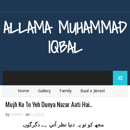
ALLAMA MUHAMMAD
IQBAL
Home
Gallery
Family
Baal e Jibreel
Zarb e Kaleem
Armaghan e Hijaz
Baang e Dra
Mujh Ko To Yeh Dunya Nazar Aati Hai..
by
AHMED
on
12:28:00
مجھ کو تو يہ دنيا نظر آتي ہے دگرگوں