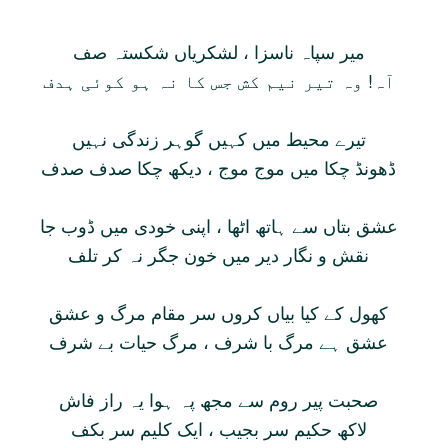
مير سپاہ ناسزا ، لشکرياں شکستہ صف
آہ! وہ تير نيم کش جس کا نہ ہو کوئی ہدف
تيرے محيط ميں کہيں گوہر زندگی نہيں
ڈھونڈ چکا ميں موج موج ، ديکھ چکا صدف صدف
عشق بتاں سے ہاتھ اٹھا ، اپنی خودی ميں ڈوب جا
نقش و نگار دير ميں خون جگر نہ کر تلف
کھول کے کيا بياں کروں سر مقام مرگ و عشق
عشق ہے مرگ با شرف ، مرگ حيات بے شرف
صحبت پير روم سے مجھ پہ ہوا يہ راز فاش
لاکھ حکيم سر بجيب ، ايک کليم سر بکف