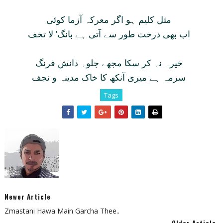
مثل کليم ہو اگر معرکہ آزما کوئی
اب بھی درخت طور سے آتی ہے بانگ' لا تخف
خيرہ نہ کر سکا مجھے جلوہ دانش فرنگ
سرمہ ہے ميری آنکھ کا خاک مدينہ و نجف
Tags
Newer Article
Zmastani Hawa Main Garcha Thee..