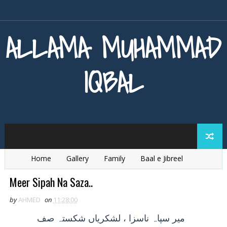
ALLAMA MUHAMMAD
IQBAL
Home
Gallery
Family
Baal e Jibreel
Zarb e Kaleem
Armaghan e Hijaz
Baang e Dra
Meer Sipah Na Saza..
by
AHMED
on
11:28:00
مير
سپاہ ناسزا ، لشکرياں شکستہ صف