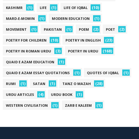
(1)
(1)
(10)
KASHIMR
LIFE
LIFE OF IQBAL
(1)
(1)
MARD-E-MOMIN
MODERN EDUCATION
(1)
(1)
(2)
(2)
MOVEMENT
PAKISTAN
POEM
POET
(10)
(23)
POETRY FOR CHILDREN
POETRY IN ENGLISH
(3)
(168)
POETRY IN ROMAN URDU
POETRY IN URDU
(1)
QUAID E AZAM EDUCATION
(1)
(1)
QUAID E AZAM ESSAY QUOTATIONS
QUOTES OF IQBAL
(1)
(1)
(28)
RUMI
SATAN
TANZ O MAZAH
(4)
(1)
URDU ARTICLES
URDU BOOK
(1)
(1)
WESTERN CIVILISATION
ZARB E KALEEM