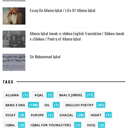
Essay On Allama Iqbal / Life Of Allama Iqbal
Allama Iqbal Jawab-e-shikwa English Translation / Shikwa Jawab
e sShikwa / Poetry of Allama Iqbal
Sir Muhammad Iqbal
TAGS
(1)
(1)
(17)
ALLAMA
AQAL
BAAL E JIBREEL
(198)
(1)
(61)
BANG E DRA
DIL
ENGLISH POETRY
(3)
(1)
(28)
(1)
ESSAY
EUROPE
GHAZAL
HEART
(3)
(1)
(2)
IQBAL
IQBAL FOR YOUNGSTERS
ISHQ