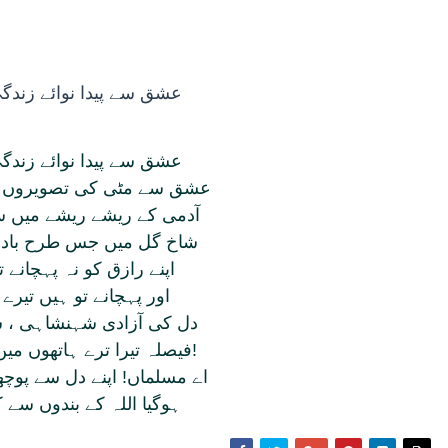
عشق
سے پيدا نوائے زندگ
عشق سے پيدا نوائے زندگی
عشق سے مٹی کی تصويروں م
آدمی کے ريشے ريشے ميں س
شاخ گل ميں جس طرح باد 
اپنے رازق کو نہ پہچانے 
اور پہچانے تو ہيں تيرے 
دل کی آزادی شہنشاہی ، 
فيصلہ تيرا ترے ہاتھوں ميں ہے ، دل يا شکم!
اے مسلماں! اپنے دل سے پوچھ
ہوگيا اللہ کے بندوں سے 