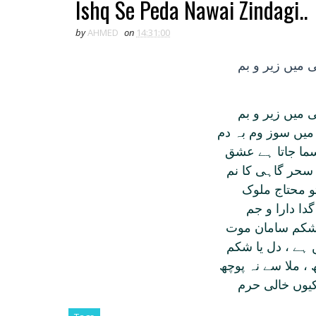
Ishq Se Peda Nawai Zindagi..
by
AHMED
on
14:31:00
ی ميں زير و بم
 ميں زير و بم
يں سوز وم بہ دم
ما جاتا ہے عشق
سحر گاہی کا نم
تو محتاج ملوک
گدا دارا و جم
شکم سامان موت
 ، ملا سے نہ پوچھ
کيوں خالی حرم