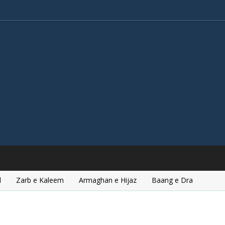
l
Zarb e Kaleem
Armaghan e Hijaz
Baang e Dra