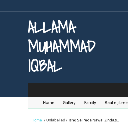
ALLAMA
MUHAMMAD
IQBAL
Home
Gallery
Family
Baal e Jibree
Home
/
Unlabelled
/
Ishq Se Peda Nawai Zindagi..