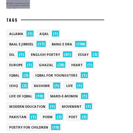
TAGS
(1)
(1)
ALLAMA
AQAL
(17)
(198)
BAAL E JIBREEL
BANG E DRA
(1)
(61)
(3)
DIL
ENGLISH POETRY
ESSAY
(1)
(28)
(1)
EUROPE
GHAZAL
HEART
(3)
(1)
IQBAL
IQBAL FOR YOUNGSTERS
(2)
(1)
(1)
ISHQ
KASHIMR
LIFE
(10)
(1)
LIFE OF IQBAL
MARD-E-MOMIN
(1)
(1)
MODERN EDUCATION
MOVEMENT
(1)
(2)
(2)
PAKISTAN
POEM
POET
(10)
POETRY FOR CHILDREN