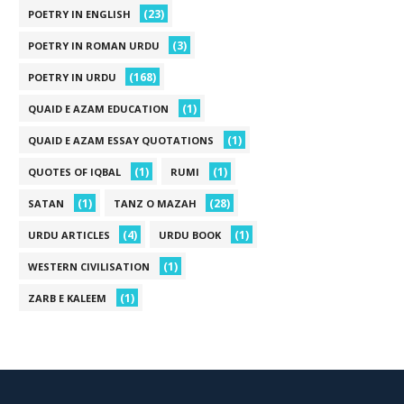
(23)
POETRY IN ENGLISH
(3)
POETRY IN ROMAN URDU
(168)
POETRY IN URDU
(1)
QUAID E AZAM EDUCATION
(1)
QUAID E AZAM ESSAY QUOTATIONS
(1)
(1)
QUOTES OF IQBAL
RUMI
(1)
(28)
SATAN
TANZ O MAZAH
(4)
(1)
URDU ARTICLES
URDU BOOK
(1)
WESTERN CIVILISATION
(1)
ZARB E KALEEM