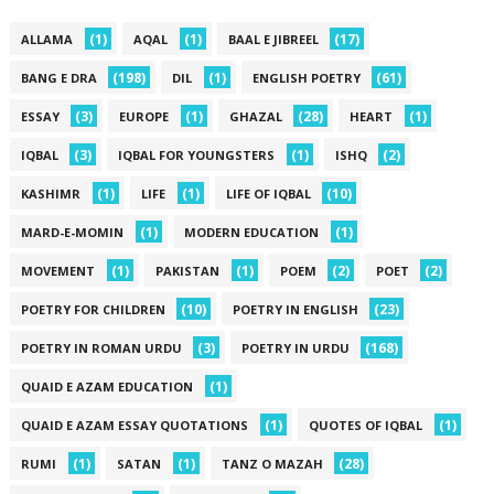
(1)
(1)
(17)
ALLAMA
AQAL
BAAL E JIBREEL
(198)
(1)
(61)
BANG E DRA
DIL
ENGLISH POETRY
(3)
(1)
(28)
(1)
ESSAY
EUROPE
GHAZAL
HEART
(3)
(1)
(2)
IQBAL
IQBAL FOR YOUNGSTERS
ISHQ
(1)
(1)
(10)
KASHIMR
LIFE
LIFE OF IQBAL
(1)
(1)
MARD-E-MOMIN
MODERN EDUCATION
(1)
(1)
(2)
(2)
MOVEMENT
PAKISTAN
POEM
POET
(10)
(23)
POETRY FOR CHILDREN
POETRY IN ENGLISH
(3)
(168)
POETRY IN ROMAN URDU
POETRY IN URDU
(1)
QUAID E AZAM EDUCATION
(1)
(1)
QUAID E AZAM ESSAY QUOTATIONS
QUOTES OF IQBAL
(1)
(1)
(28)
RUMI
SATAN
TANZ O MAZAH