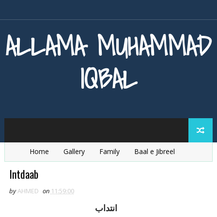
ALLAMA MUHAMMAD
IQBAL
Home
Gallery
Family
Baal e Jibreel
Zarb e Kaleem
Armaghan e Hijaz
Baang e Dra
Intdaab
by
AHMED
on
11:59:00
انتداب