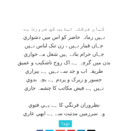
کہاں فرشتہ تہذيب کي ضرورت ہے
نہيں زمانہ حاضر کو اس ميں دشواري
جہاں قمار نہيں ، زن تنک لباس نہيں
جہاں حرام بتاتے ہيں شغل مے خواري
بدن ميں گرچہ ہے اک روح ناشکيب و عميق
طريقہ اب و جد سے نہيں ہے بيزاري
جسور و زيرک و پردم ہے بچہ بدوي
نہيں ہے فيض مکاتب کا چشمہ جاري
نظروران فرنگي کا ہے يہي فتوي
وہ سرزميں مدنيت سے ہے ابھي عاري
Tags