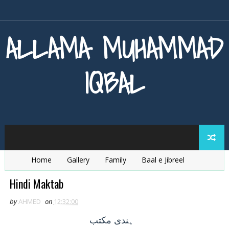
ALLAMA MUHAMMAD
IQBAL
Home
Gallery
Family
Baal e Jibreel
Zarb e Kaleem
Armaghan e Hijaz
Baang e Dra
Hindi Maktab
by
AHMED
on
12:32:00
ہندی
مکتب