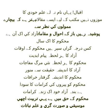
اقبال! يہاں نام نہ لے علم خودي کا
موزوں نہيں مکتب کے ليے ايسے مقالات
بہتر ہے کہ بيچارے
ممولوں کي نظر سے
آزاد کي اک آن ہے
پوشيدہ رہيں باز کے احوال و مقامات
محکوم کا اک سال
کس درجہ گراں سير ہيں محکوم کے اوقات
آزاد کا ہر لحظہ پيام ابديت
محکوم کا ہر لحظہ نئي مرگ مفاجات
آزاد کا انديشہ حقيقت سے منور
محکوم کا انديشہ گرفتار خرافات
محکوم کو پيروں کي کرامات کا سودا
ہے بندہ آزاد خود اک زندہ کرامات
محکوم کے حق ميں ہے يہي تربيت اچھي
موسيقي و صورت گري و علم نباتات