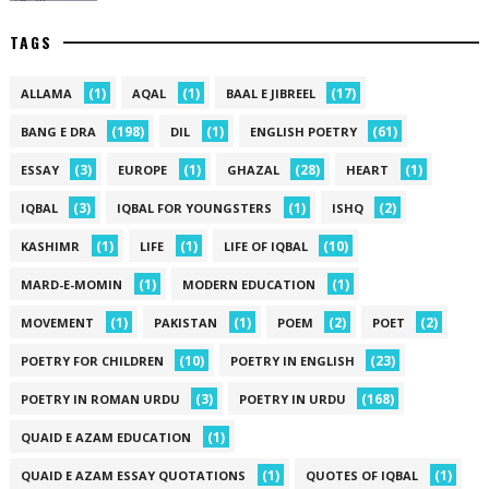
TAGS
(1)
(1)
(17)
ALLAMA
AQAL
BAAL E JIBREEL
(198)
(1)
(61)
BANG E DRA
DIL
ENGLISH POETRY
(3)
(1)
(28)
(1)
ESSAY
EUROPE
GHAZAL
HEART
(3)
(1)
(2)
IQBAL
IQBAL FOR YOUNGSTERS
ISHQ
(1)
(1)
(10)
KASHIMR
LIFE
LIFE OF IQBAL
(1)
(1)
MARD-E-MOMIN
MODERN EDUCATION
(1)
(1)
(2)
(2)
MOVEMENT
PAKISTAN
POEM
POET
(10)
(23)
POETRY FOR CHILDREN
POETRY IN ENGLISH
(3)
(168)
POETRY IN ROMAN URDU
POETRY IN URDU
(1)
QUAID E AZAM EDUCATION
(1)
(1)
QUAID E AZAM ESSAY QUOTATIONS
QUOTES OF IQBAL