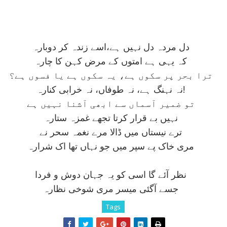
دل مردہ دل نہيں ہے،اسے زندہ کر دوبارہ
کہ يہی ہے امتوں کے مرض کہن کا چارہ
ترا بحر پر سکوں ہے، يہ سکوں ہے يا فسوں ہے؟
نہ نہنگ ہے، نہ طوفاں، نہ خرابی کنارہ!
تو ضمير آسماں سے ابھی آشنا نہيں ہے
نہيں بے قرار کرتا تجھے غمزہ ستارہ
ترے نيستاں ميں ڈالا مرے نغمہ سحر نے
مری خاک پے سپر ميں جو نہاں تھا اک شرارہ
نظر آئے گا اسی کو يہ جہان دوش و فردا
جسے آگئی ميسر مری شوخی نظارہ
Tags