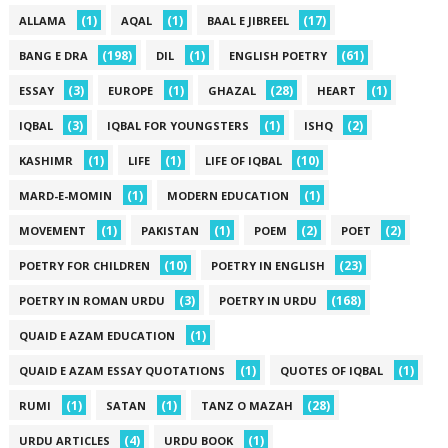
(1)
(1)
(17)
ALLAMA
AQAL
BAAL E JIBREEL
(198)
(1)
(61)
BANG E DRA
DIL
ENGLISH POETRY
(3)
(1)
(28)
(1)
ESSAY
EUROPE
GHAZAL
HEART
(3)
(1)
(2)
IQBAL
IQBAL FOR YOUNGSTERS
ISHQ
(1)
(1)
(10)
KASHIMR
LIFE
LIFE OF IQBAL
(1)
(1)
MARD-E-MOMIN
MODERN EDUCATION
(1)
(1)
(2)
(2)
MOVEMENT
PAKISTAN
POEM
POET
(10)
(23)
POETRY FOR CHILDREN
POETRY IN ENGLISH
(3)
(168)
POETRY IN ROMAN URDU
POETRY IN URDU
(1)
QUAID E AZAM EDUCATION
(1)
(1)
QUAID E AZAM ESSAY QUOTATIONS
QUOTES OF IQBAL
(1)
(1)
(28)
RUMI
SATAN
TANZ O MAZAH
(4)
(1)
URDU ARTICLES
URDU BOOK