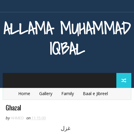
ALLAMA MUHAMMAD
IQBAL
Home
Gallery
Family
Baal e Jibreel
Zarb e Kaleem
Armaghan e Hijaz
Baang e Dra
Ghazal
by
AHMED
on
11:15:00
غزل