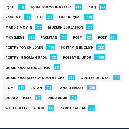
(3)
(1)
(2)
IQBAL
IQBAL FOR YOUNGSTERS
ISHQ
(1)
(1)
(10)
KASHIMR
LIFE
LIFE OF IQBAL
(1)
(1)
MARD-E-MOMIN
MODERN EDUCATION
(1)
(1)
(2)
(2)
MOVEMENT
PAKISTAN
POEM
POET
(10)
(23)
POETRY FOR CHILDREN
POETRY IN ENGLISH
(3)
(168)
POETRY IN ROMAN URDU
POETRY IN URDU
(1)
QUAID E AZAM EDUCATION
(1)
(1)
QUAID E AZAM ESSAY QUOTATIONS
QUOTES OF IQBAL
(1)
(1)
(28)
RUMI
SATAN
TANZ O MAZAH
(4)
(1)
URDU ARTICLES
URDU BOOK
(1)
(1)
WESTERN CIVILISATION
ZARB E KALEEM