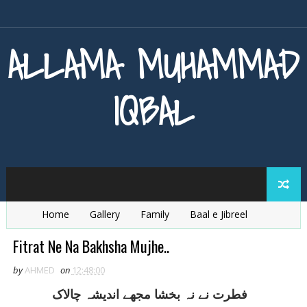
ALLAMA MUHAMMAD
IQBAL
Home
Gallery
Family
Baal e Jibreel
Zarb e Kaleem
Armaghan e Hijaz
Baang e Dra
Fitrat Ne Na Bakhsha Mujhe..
by
AHMED
on
12:48:00
فطرت نے نہ بخشا مجھے انديشہ چالاک