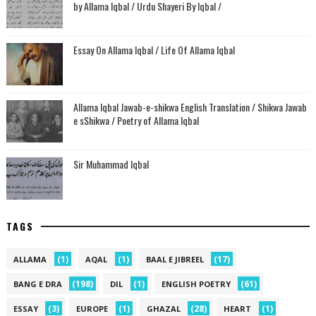
by Allama Iqbal / Urdu Shayeri By Iqbal /
Essay On Allama Iqbal / Life Of Allama Iqbal
Allama Iqbal Jawab-e-shikwa English Translation / Shikwa Jawab
e sShikwa / Poetry of Allama Iqbal
Sir Muhammad Iqbal
TAGS
(1)
(1)
(17)
ALLAMA
AQAL
BAAL E JIBREEL
(198)
(1)
(61)
BANG E DRA
DIL
ENGLISH POETRY
(3)
(1)
(28)
(1)
ESSAY
EUROPE
GHAZAL
HEART