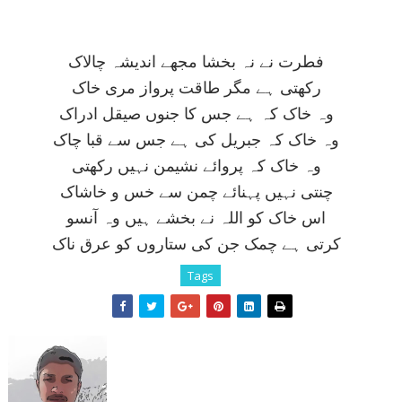
فطرت نے نہ بخشا مجھے انديشہ چالاک
رکھتی ہے مگر طاقت پرواز مری خاک
وہ خاک کہ ہے جس کا جنوں صيقل ادراک
وہ خاک کہ جبريل کی ہے جس سے قبا چاک
وہ خاک کہ پروائے نشيمن نہيں رکھتی
چنتی نہيں پہنائے چمن سے خس و خاشاک
اس خاک کو اللہ نے بخشے ہيں وہ آنسو
کرتی ہے چمک جن کی ستاروں کو عرق ناک
Tags